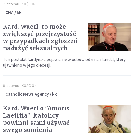
7 lat temu
KOŚCIÓŁ
CNA / kk
Kard. Wuerl: to może
zwiększyć przejrzystość
w przypadkach zgłoszeń
nadużyć seksualnych
Ten postulat kardynała pojawia się w odpowiedzi na skandal, który
ujawniono w jego diecezji.
8 lat temu
KOŚCIÓŁ
Catholic News Agency / kk
Kard. Wuerl o "Amoris
Laetitia": katolicy
powinni sami używać
swego sumienia