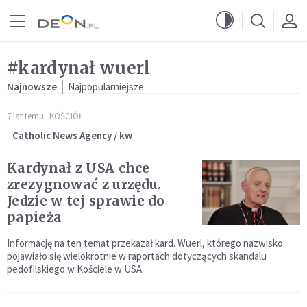
Przejdź do menu głównego
Przejdź do treści
#kardynał wuerl
Najnowsze
Najpopularniejsze
7 lat temu
KOŚCIÓŁ
Catholic News Agency / kw
Kardynał z USA chce
zrezygnować z urzędu.
Jedzie w tej sprawie do
papieża
Informację na ten temat przekazał kard. Wuerl, którego nazwisko
pojawiało się wielokrotnie w raportach dotyczących skandalu
pedofilskiego w Kościele w USA.