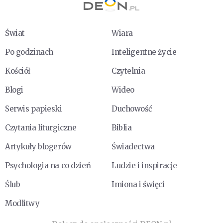
Świat
Wiara
Po godzinach
Inteligentne życie
Kościół
Czytelnia
Blogi
Wideo
Serwis papieski
Duchowość
Czytania liturgiczne
Biblia
Artykuły blogerów
Świadectwa
Psychologia na co dzień
Ludzie i inspiracje
Ślub
Imiona i święci
Modlitwy