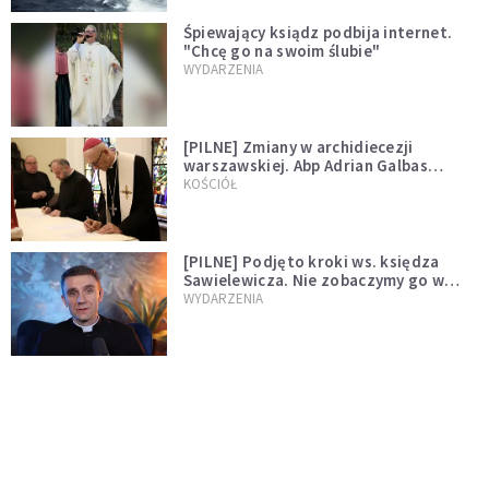
Śpiewający ksiądz podbija internet.
"Chcę go na swoim ślubie"
WYDARZENIA
[PILNE] Zmiany w archidiecezji
warszawskiej. Abp Adrian Galbas
wręczył dekrety nowym proboszczom
KOŚCIÓŁ
[PILNE] Podjęto kroki ws. księdza
Sawielewicza. Nie zobaczymy go w
mediach
WYDARZENIA