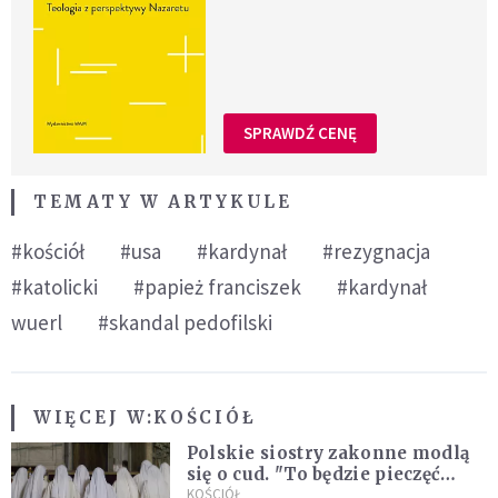
SPRAWDŹ CENĘ
TEMATY W ARTYKULE
#kościół
#usa
#kardynał
#rezygnacja
#katolicki
#papież franciszek
#kardynał
wuerl
#skandal pedofilski
WIĘCEJ W:
KOŚCIÓŁ
Polskie siostry zakonne modlą
się o cud. "To będzie pieczęć
Pana Boga dla naszej wiary"
KOŚCIÓŁ