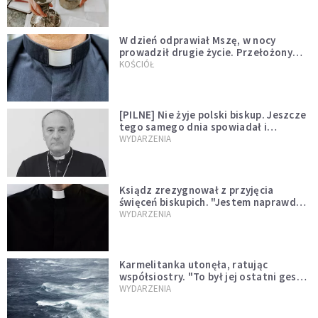
W dzień odprawiał Mszę, w nocy
prowadził drugie życie. Przełożony
kazał mu opuścić zakon
KOŚCIÓŁ
[PILNE] Nie żyje polski biskup. Jeszcze
tego samego dnia spowiadał i
sprawował Mszę świętą
WYDARZENIA
Ksiądz zrezygnował z przyjęcia
święceń biskupich. "Jestem naprawdę
niegodny"
WYDARZENIA
Karmelitanka utonęła, ratując
współsiostry. "To był jej ostatni gest
miłości"
WYDARZENIA