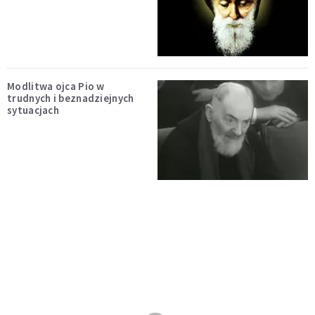
Modlitwa ojca Pio w
trudnych i beznadziejnych
sytuacjach