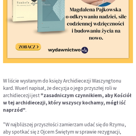
W liście wysłanym do księży Archidiecezji Waszyngtonu
kard. Wuerl napisał, że decyzja o jego przyszłej roli w
archidiecezji jest
"zasadniczym czynnikiem, aby Kościół
w tej archidiecezji, który wszyscy kochamy, mógł iść
naprzód"
.
"W najbliższej przyszłości zamierzam udać się do Rzymu,
aby spotkać się z Ojcem Świętym w sprawie rezygnacji,