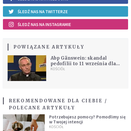
ŚLEDŹ NAS NA TWITTERZE
ŚLEDŹ NAS NA INSTAGRAMIE
POWIĄZANE ARTYKUŁY
Abp Gänswein: skandal
pedofilii to 11 września dla
Kościoła
KOŚCIÓŁ
REKOMENDOWANE DLA CIEBIE /
POLECANE ARTYKUŁY
Potrzebujesz pomocy? Pomodlimy się
w Twojej intencji
KOŚCIÓŁ