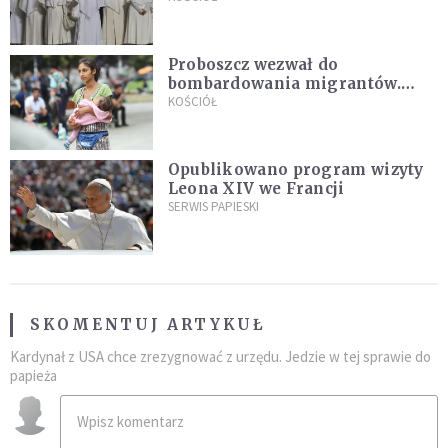
Proboszcz wezwał do
bombardowania migrantów.
"Masowy ogień przeciwko
KOŚCIÓŁ
najeźdźcom!"
Opublikowano program wizyty
Leona XIV we Francji
SERWIS PAPIESKI
SKOMENTUJ ARTYKUŁ
Kardynał z USA chce zrezygnować z urzędu. Jedzie w tej sprawie do
papieża