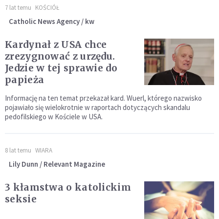
7 lat temu
KOŚCIÓŁ
Catholic News Agency / kw
Kardynał z USA chce
zrezygnować z urzędu.
Jedzie w tej sprawie do
papieża
Informację na ten temat przekazał kard. Wuerl, którego nazwisko
pojawiało się wielokrotnie w raportach dotyczących skandalu
pedofilskiego w Kościele w USA.
8 lat temu
WIARA
Lily Dunn / Relevant Magazine
3 kłamstwa o katolickim
seksie