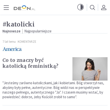
Przejdź do menu głównego
Przejdź do treści
#katolicki
Najnowsze
Najpopularniejsze
7 lat temu
KOMENTARZE
Co to znaczy być
katolicką feministką?
"Jesteśmy zarówno katoliczkami, jak i kobietami. Bóg stworzył nas,
abyśmy były pełne, autentyczne. Bóg widzi nas w perspektywie
naszego pełnego, autentycznego "Ja". I czasem musimy wstać, by
powiedzieć: dobrze, żeby Kościół zrobił to samo".