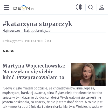
Przejdź do menu głównego
Przejdź do treści
#katarzyna stoparczyk
Najnowsze
Najpopularniejsze
8 miesięcy temu
INTELIGENTNE ŻYCIE
Martyna Wojciechowska:
Nauczyłam się siebie
lubić. Przepracowałam to
Kiedyś ciągle miałam poczucie, że chciałabym być inna, lepsza,
mądrzejsza, bardziej uważna, pilna. Byłam niejed¬nokrotnie bardzo
spięta w tym dążeniu do doskonałości. Wydawało mi się, że jeśli nie
jestem doskonała, to znaczy, że nie jestem dość dobra. A to nie jest
tak – mówiła podróżniczka i dziennikarka Martyna Wojciechowska w