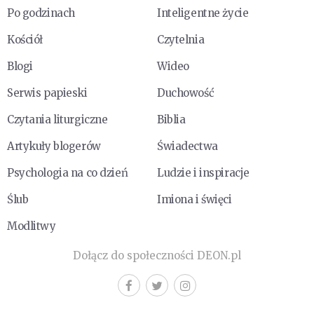
Po godzinach
Inteligentne życie
Kościół
Czytelnia
Blogi
Wideo
Serwis papieski
Duchowość
Czytania liturgiczne
Biblia
Artykuły blogerów
Świadectwa
Psychologia na co dzień
Ludzie i inspiracje
Ślub
Imiona i święci
Modlitwy
Dołącz do społeczności DEON.pl