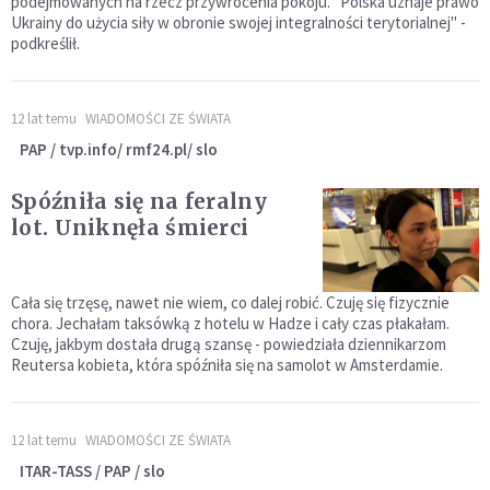
podejmowanych na rzecz przywrócenia pokoju. "Polska uznaje prawo
Ukrainy do użycia siły w obronie swojej integralności terytorialnej" -
podkreślił.
12 lat temu
WIADOMOŚCI ZE ŚWIATA
PAP / tvp.info/ rmf24.pl/ slo
Spóźniła się na feralny
lot. Uniknęła śmierci
Cała się trzęsę, nawet nie wiem, co dalej robić. Czuję się fizycznie
chora. Jechałam taksówką z hotelu w Hadze i cały czas płakałam.
Czuję, jakbym dostała drugą szansę - powiedziała dziennikarzom
Reutersa kobieta, która spóźniła się na samolot w Amsterdamie.
12 lat temu
WIADOMOŚCI ZE ŚWIATA
ITAR-TASS / PAP / slo