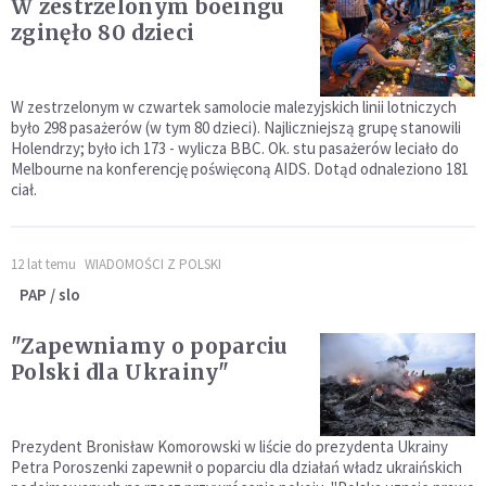
W zestrzelonym boeingu
zginęło 80 dzieci
W zestrzelonym w czwartek samolocie malezyjskich linii lotniczych
było 298 pasażerów (w tym 80 dzieci). Najliczniejszą grupę stanowili
Holendrzy; było ich 173 - wylicza BBC. Ok. stu pasażerów leciało do
Melbourne na konferencję poświęconą AIDS. Dotąd odnaleziono 181
ciał.
12 lat temu
WIADOMOŚCI Z POLSKI
PAP / slo
"Zapewniamy o poparciu
Polski dla Ukrainy"
Prezydent Bronisław Komorowski w liście do prezydenta Ukrainy
Petra Poroszenki zapewnił o poparciu dla działań władz ukraińskich