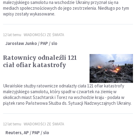
malezyjskiego samolotu na wschodzie Ukrainy przyznał się na
mediach społecznościowych do jego zestrzelenia. Niedługo po tym
wpisy zostały wykasowane.
12 lat temu
WIADOMOŚCI ZE ŚWIATA
Jarosław Junko / PAP / slo
Ratownicy odnaleźli 121
ciał ofiar katastrofy
Ukraińskie służby ratownicze odnalazły ciała 121 ofiar katastrofy
malezyjskiego samolotu, który spadł w czwartek na ziemię w
okolicach miast Szachtarsk i Torez na wschodzie kraju - podała w
piątek rano Państwowa Służba ds. Sytuacji Nadzwyczajnych Ukrainy.
12 lat temu
WIADOMOŚCI ZE ŚWIATA
Reuters, AP / PAP / slo