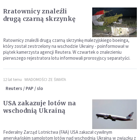
Rratownicy znaleźli
drugą czarną skrzynkę
Ratownicy znaleźli drugą czarną skrzynkę malezyjskiego boeinga,
który został zestrzelony na wschodzie Ukrainy - poinformował w
piątek kamerzysta agencji Reutera. W czwartek o znalezieniu
pierwszego rejestratora lotu informowali prorosyjscy separatyści.
12 lat temu
WIADOMOŚCI ZE ŚWIATA
Reuters / PAP / slo
USA zakazuje lotów na
wschodnią Ukrainą
Federalny Zarząd Lotnictwa (FAA) USA zakazał cywilnym
amerykańskim samolotom lotów nad wschodnią Ukrainą w związku z