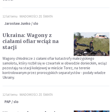
12 lat temu
WIADOMOŚCI ZE ŚWIATA
Jarosław Junko / slo
Ukraina: Wagony z
ciałami ofiar wciąż na
stacji
Wagony chłodnicze z ciałami ofiar katastrofy malezyjskiego
samolotu, który rozbił się w czwartek w obwodzie donieckim, wciąż
pozostają na stacji kolejowej w mieście Torez, na terenie
kontrolowanym przez prorosyjskich separatystów - podały władze
Ukrainy.
12 lat temu
WIADOMOŚCI ZE ŚWIATA
PAP / slo