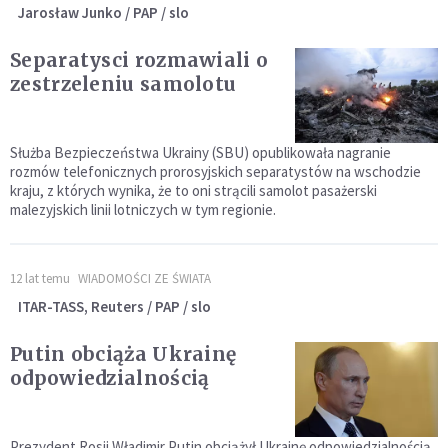
Jarosław Junko / PAP / slo
Separatysci rozmawiali o
zestrzeleniu samolotu
Służba Bezpieczeństwa Ukrainy (SBU) opublikowała nagranie
rozmów telefonicznych prorosyjskich separatystów na wschodzie
kraju, z których wynika, że to oni strącili samolot pasażerski
malezyjskich linii lotniczych w tym regionie.
12 lat temu
WIADOMOŚCI ZE ŚWIATA
ITAR-TASS, Reuters / PAP / slo
Putin obciąża Ukrainę
odpowiedzialnością
Prezydent Rosji Władimir Putin obciążył Ukrainę odpowiedzialnością