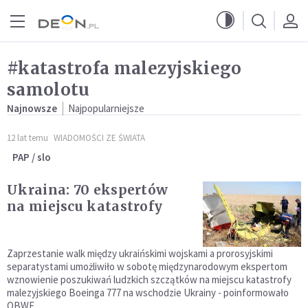
Przejdź do menu głównego
Przejdź do treści
#katastrofa malezyjskiego
samolotu
Najnowsze
Najpopularniejsze
12 lat temu
WIADOMOŚCI ZE ŚWIATA
PAP / slo
Ukraina: 70 ekspertów
na miejscu katastrofy
Zaprzestanie walk między ukraińskimi wojskami a prorosyjskimi
separatystami umożliwiło w sobotę międzynarodowym ekspertom
wznowienie poszukiwań ludzkich szczątków na miejscu katastrofy
malezyjskiego Boeinga 777 na wschodzie Ukrainy - poinformowało
OBWE.