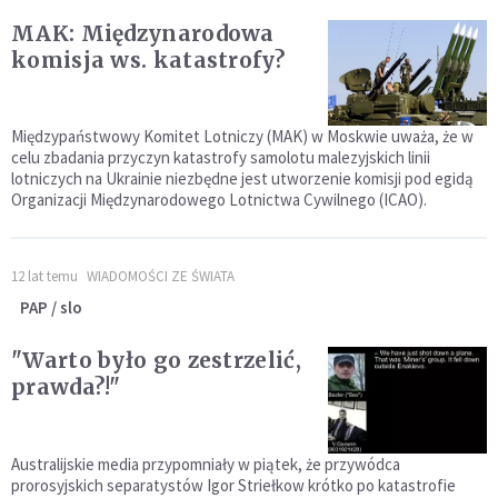
MAK: Międzynarodowa
komisja ws. katastrofy?
Międzypaństwowy Komitet Lotniczy (MAK) w Moskwie uważa, że w
celu zbadania przyczyn katastrofy samolotu malezyjskich linii
lotniczych na Ukrainie niezbędne jest utworzenie komisji pod egidą
Organizacji Międzynarodowego Lotnictwa Cywilnego (ICAO).
12 lat temu
WIADOMOŚCI ZE ŚWIATA
PAP / slo
"Warto było go zestrzelić,
prawda?!"
Australijskie media przypomniały w piątek, że przywódca
prorosyjskich separatystów Igor Striełkow krótko po katastrofie