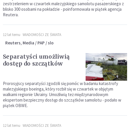
zestrzeleniem w czwartek malezyjskiego samolotu pasażerskiego z
blisko 300 osobami na pokładzie - poinformowała w piątek agencja
Reutera.
12 lat temu
WIADOMOŚCI ZE ŚWIATA
Reuters, Media / PAP / slo
Separatyści umożliwią
dostęp do szczątków
Prorosyjscy separatyści zgodzili się pomóc w badaniu katastrofy
malezyjskiego boeinga, który rozbił się w czwartek w objętym
walkami regionie Ukrainy. Umożliwią też międzynarodowym
ekspertom bezpieczny dostęp do szczątków samolotu - podało w
piątek OBWE.
12 lat temu
WIADOMOŚCI ZE ŚWIATA