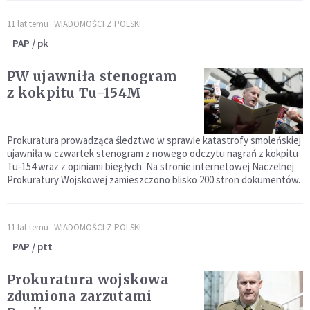
11 lat temu
WIADOMOŚCI Z POLSKI
PAP / pk
PW ujawniła stenogram
z kokpitu Tu-154M
Prokuratura prowadząca śledztwo w sprawie katastrofy smoleńskiej
ujawniła w czwartek stenogram z nowego odczytu nagrań z kokpitu
Tu-154 wraz z opiniami biegłych. Na stronie internetowej Naczelnej
Prokuratury Wojskowej zamieszczono blisko 200 stron dokumentów.
11 lat temu
WIADOMOŚCI Z POLSKI
PAP / ptt
Prokuratura wojskowa
zdumiona zarzutami