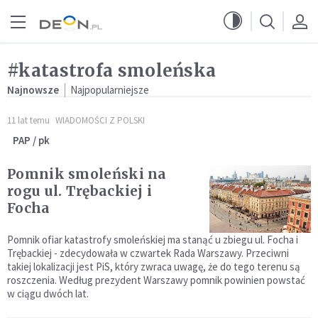
Przejdź do menu głównego
Przejdź do treści
#katastrofa smoleńska
Najnowsze
Najpopularniejsze
11 lat temu
WIADOMOŚCI Z POLSKI
PAP / pk
Pomnik smoleński na
rogu ul. Trębackiej i
Focha
Pomnik ofiar katastrofy smoleńskiej ma stanąć u zbiegu ul. Focha i
Trębackiej - zdecydowała w czwartek Rada Warszawy. Przeciwni
takiej lokalizacji jest PiS, który zwraca uwagę, że do tego terenu są
roszczenia. Według prezydent Warszawy pomnik powinien powstać
w ciągu dwóch lat.