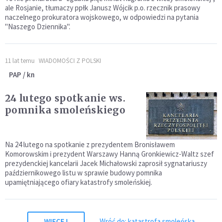
ale Rosjanie, tłumaczy ppłk Janusz Wójcik p.o. rzecznik prasowy
naczelnego prokuratora wojskowego, w odpowiedzi na pytania
"Naszego Dziennika".
11 lat temu
WIADOMOŚCI Z POLSKI
PAP / kn
24 lutego spotkanie ws.
pomnika smoleńskiego
Na 24 lutego na spotkanie z prezydentem Bronisławem
Komorowskim i prezydent Warszawy Hanną Gronkiewicz-Waltz szef
prezydenckiej kancelarii Jacek Michałowski zaprosił sygnatariuszy
październikowego listu w sprawie budowy pomnika
upamiętniającego ofiary katastrofy smoleńskiej.
WIĘCEJ
Wróć do: katastrofa smoleńska