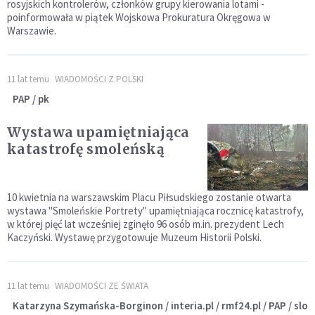
rosyjskich kontrolerów, członków grupy kierowania lotami -
poinformowała w piątek Wojskowa Prokuratura Okręgowa w
Warszawie.
11 lat temu
WIADOMOŚCI Z POLSKI
PAP / pk
Wystawa upamiętniająca
katastrofę smoleńską
10 kwietnia na warszawskim Placu Piłsudskiego zostanie otwarta
wystawa "Smoleńskie Portrety" upamiętniająca rocznicę katastrofy,
w której pięć lat wcześniej zginęło 96 osób m.in. prezydent Lech
Kaczyński. Wystawę przygotowuje Muzeum Historii Polski.
11 lat temu
WIADOMOŚCI ZE ŚWIATA
Katarzyna Szymańska-Borginon / interia.pl / rmf24.pl / PAP / slo