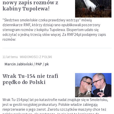
nowy zapis rozmów z
kabiny Tupolewa!
"Śledztwo smoleńskie czeka prawdziwy wstrząs" mówią
dziennikarze RMF, którzy dzisiaj rano opublikowali poszerzony
stenogram rozmów z kokpitu Tupolewa. Ekspertom udało się
odczytać o jedną trzecią słów więcej. Za RMF24.pl podajemy zapis
rozmów:
11 lat temu
WIADOMOŚCI Z POLSKI
Marcin Jabłoński / PAP / pk
Wrak Tu-154 nie trafi
prędko do Polski
Wrak Tu-154 pięć lat po katastrofie nadal znajduje się w Smoleńsku,
jest w gestii rosyjskiej prokuratury. Polskie władze zabiegają
nieprzerwanie o jego zwrot. Zwrotu szczątków maszyny chce też