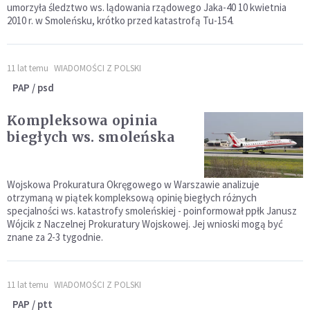
umorzyła śledztwo ws. lądowania rządowego Jaka-40 10 kwietnia
2010 r. w Smoleńsku, krótko przed katastrofą Tu-154.
11 lat temu
WIADOMOŚCI Z POLSKI
PAP / psd
Kompleksowa opinia
biegłych ws. smoleńska
Wojskowa Prokuratura Okręgowego w Warszawie analizuje
otrzymaną w piątek kompleksową opinię biegłych różnych
specjalności ws. katastrofy smoleńskiej - poinformował ppłk Janusz
Wójcik z Naczelnej Prokuratury Wojskowej. Jej wnioski mogą być
znane za 2-3 tygodnie.
11 lat temu
WIADOMOŚCI Z POLSKI
PAP / ptt