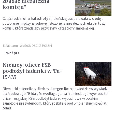
zbadać niezależna
komisja"
Część rodzin ofiar katastrofy smoleńskiej zaapelowała w środę o
powołanie międzynarodowej, złożonej z niezależnych ekspertów,
komisji, która zbadałaby przyczyny katastrofy smoleńskiej.
11 lat temu
WIADOMOŚCI Z POLSKI
PAP / ptt
Niemcy: oficer FSB
podłożył ładunki w Tu-
154M
Niemiecki dziennikarz śledczy Juergen Roth powiedział w wywiadzie
dla środowego "Bilda", że według agenta niemieckiego wywiadu to
oficer rosyjskiej FSB podłożył ładunki wybuchowe w polskim
samolocie prezydenckim, który rozbił się pod Smoleńskiem pięć lat
temu.