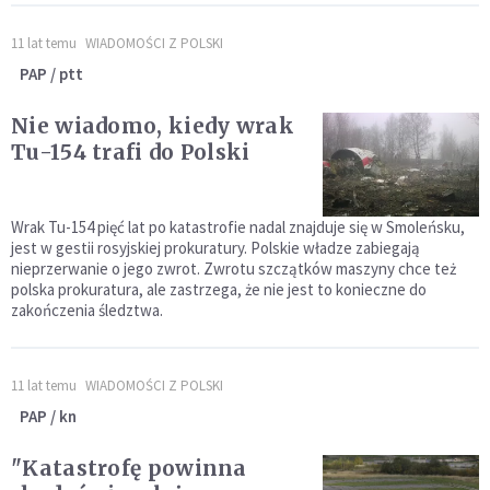
11 lat temu
WIADOMOŚCI Z POLSKI
PAP / ptt
Nie wiadomo, kiedy wrak
Tu-154 trafi do Polski
Wrak Tu-154 pięć lat po katastrofie nadal znajduje się w Smoleńsku,
jest w gestii rosyjskiej prokuratury. Polskie władze zabiegają
nieprzerwanie o jego zwrot. Zwrotu szczątków maszyny chce też
polska prokuratura, ale zastrzega, że nie jest to konieczne do
zakończenia śledztwa.
11 lat temu
WIADOMOŚCI Z POLSKI
PAP / kn
"Katastrofę powinna