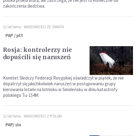
polska prokuratura, ale zastrzega, że nie jest to konieczne do
zakończenia śledztwa.
11 lat temu
WIADOMOŚCI ZE ŚWIATA
PAP / ptt
Rosja: kontrolerzy nie
dopuścili się naruszeń
Komitet Śledczy Federacji Rosyjskiej oświadczył w piątek, że nie
dopatrzył się jakichkolwiek naruszeń w postępowaniu grupy
kierowania lotami na lotnisku w Smoleńsku w dniu katastrofy
polskiego Tu-154M.
11 lat temu
WIADOMOŚCI Z POLSKI
PAP/ slo