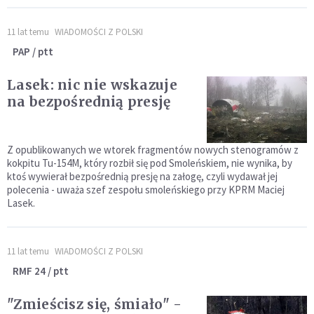
11 lat temu
WIADOMOŚCI Z POLSKI
PAP / ptt
Lasek: nic nie wskazuje
na bezpośrednią presję
Z opublikowanych we wtorek fragmentów nowych stenogramów z
kokpitu Tu-154M, który rozbił się pod Smoleńskiem, nie wynika, by
ktoś wywierał bezpośrednią presję na załogę, czyli wydawał jej
polecenia - uważa szef zespołu smoleńskiego przy KPRM Maciej
Lasek.
11 lat temu
WIADOMOŚCI Z POLSKI
RMF 24 / ptt
"Zmieścisz się, śmiało" -