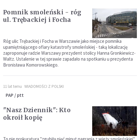
Pomnik smoleński - róg
ul. Trębackiej i Focha
Róg ulic Trębackiej i Focha w Warszawie jako miejsce pomnika
upamiętniającego ofiary katastrofy smoleńskiej - taką lokalizację
zaproponuje radzie Warszawy prezydent stolicy Hanna Gronkiewicz-
Waltz. Ustalenie w tej sprawie zapadało na spotkaniu u prezydenta
Bronisława Komorowskiego.
11 lat temu
WIADOMOŚCI Z POLSKI
PAP / ptt
"Nasz Dziennik": Kto
okroił kopię
To nie prokuratura "zgubiła pięć minut nagrania z wieży smoleńskiej",