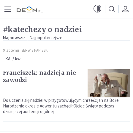
Przejdź do menu głównego
Przejdź do treści
#katechezy o nadziei
Najnowsze
Najpopularniejsze
9 lat temu
SERWIS PAPIESKI
KAI / kw
Franciszek: nadzieja nie
zawodzi
Do uczenia się nadziei w przygotowującym chrześcijan na Boże
Narodzenie okresie Adwentu zachęcił Ojciec Święty podczas
dzisiejszej audiencji ogólnej.