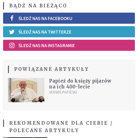
BĄDŹ NA BIEŻĄCO
ŚLEDŹ NAS NA FACEBOOKU
ŚLEDŹ NAS NA TWITTERZE
ŚLEDŹ NAS NA INSTAGRAMIE
POWIĄZANE ARTYKUŁY
Papież do księży pijarów
na ich 400-lecie
SERWIS PAPIESKI
REKOMENDOWANE DLA CIEBIE /
POLECANE ARTYKUŁY