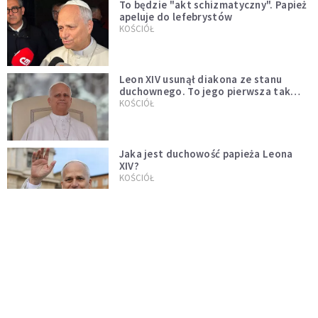
To będzie "akt schizmatyczny". Papież
apeluje do lefebrystów
KOŚCIÓŁ
Leon XIV usunął diakona ze stanu
duchownego. To jego pierwsza tak
bezprecedensowa decyzja
KOŚCIÓŁ
Jaka jest duchowość papieża Leona
XIV?
KOŚCIÓŁ
Leon XIV o postawie rodziców dzieci
pierwszokomunijnych: niech będą
przykładem
SERWIS PAPIESKI
Papież Leon XIV mianował Polaka
nuncjuszem w Ugandzie