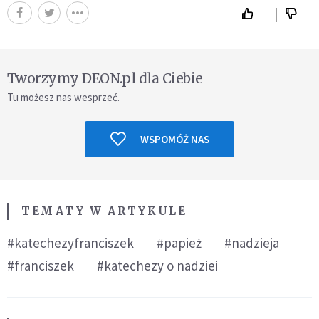
Tworzymy DEON.pl dla Ciebie
Tu możesz nas wesprzeć.
WSPOMÓŻ NAS
TEMATY W ARTYKULE
#katechezyfranciszek
#papież
#nadzieja
#franciszek
#katechezy o nadziei