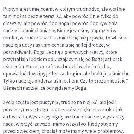
Pustynia jest miejscem, w którym trudno żyć, ale właśnie
tam można będzie teraz iść, aby powrócić nie tylko do
ojczyzny, ale powrócić do Boga i powrócić do żywienia
nadziei i uśmiechania się. Kiedy jesteśmy pogrążeni w
mroku, w trudnościach uśmiech się nie pojawia. To właśnie
nadzieja uczy nas uśmiechania się na tej drodze, w
poszukiwaniu Boga. Jedną z pierwszych rzeczy, które
przytrafiają ludziom odłączającym się od Boga jest brak
uśmiechu. Może potrafią wzbudzić wiele śmiechu,
opowiadać dowcipy jeden za drugim, ale brakuje uśmiechu.
Tylko nadzieja obdarza uśmiechem. Czy to zrozumieliście?
Uśmiech nadziei, że odnajdziemy Boga.
Życie często jest pustynią, trudno na niej iść, ale jeśli
powierzymy się Bogu, może stać się piękne i szerokie jak
autostrada. Wystarczy nigdy nie tracić nadziei, wystarczy
nadal wierzyć, zawsze, mimo wszystko. Kiedy stajemy
przed dzieckiem, chociaż może mamy wiele problemów,