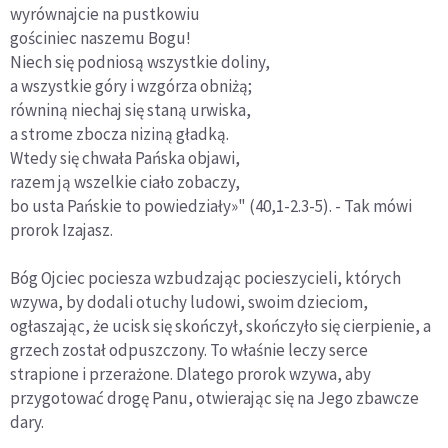
wyrównajcie na pustkowiu
gościniec naszemu Bogu!
Niech się podniosą wszystkie doliny,
a wszystkie góry i wzgórza obniżą;
równiną niechaj się staną urwiska,
a strome zbocza niziną gładką.
Wtedy się chwała Pańska objawi,
razem ją wszelkie ciało zobaczy,
bo usta Pańskie to powiedziały»" (40,1-2.3-5). - Tak mówi
prorok Izajasz.
Bóg Ojciec pociesza wzbudzając pocieszycieli, których
wzywa, by dodali otuchy ludowi, swoim dzieciom,
ogłaszając, że ucisk się skończył, skończyło się cierpienie, a
grzech został odpuszczony. To właśnie leczy serce
strapione i przerażone. Dlatego prorok wzywa, aby
przygotować drogę Panu, otwierając się na Jego zbawcze
dary.