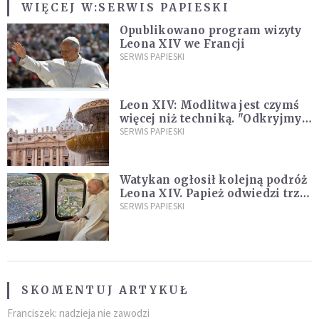
WIĘCEJ W:
SERWIS PAPIESKI
Opublikowano program wizyty
Leona XIV we Francji
SERWIS PAPIESKI
Leon XIV: Modlitwa jest czymś
więcej niż techniką. "Odkryjmy
ją na nowo"
SERWIS PAPIESKI
Watykan ogłosił kolejną podróż
Leona XIV. Papież odwiedzi trzy
kraje Ameryki Południowej
SERWIS PAPIESKI
SKOMENTUJ ARTYKUŁ
Franciszek: nadzieja nie zawodzi