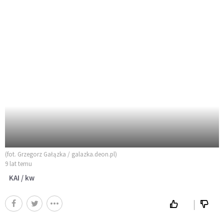
(fot. Grzegorz Gałązka / galazka.deon.pl)
9 lat temu
KAI / kw