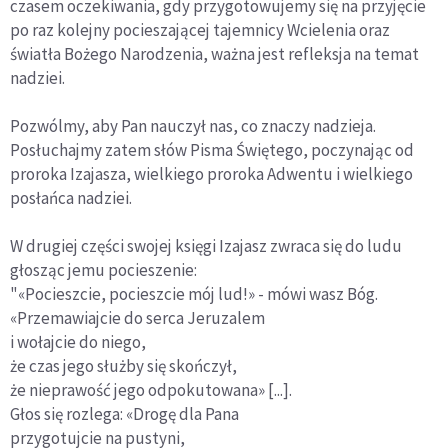
czasem oczekiwania, gdy przygotowujemy się na przyjęcie
po raz kolejny pocieszającej tajemnicy Wcielenia oraz
światła Bożego Narodzenia, ważna jest refleksja na temat
nadziei.
Pozwólmy, aby Pan nauczył nas, co znaczy nadzieja.
Posłuchajmy zatem słów Pisma Świętego, poczynając od
proroka Izajasza, wielkiego proroka Adwentu i wielkiego
posłańca nadziei.
W drugiej części swojej księgi Izajasz zwraca się do ludu
głosząc jemu pocieszenie:
"«Pocieszcie, pocieszcie mój lud!» - mówi wasz Bóg.
«Przemawiajcie do serca Jeruzalem
i wołajcie do niego,
że czas jego służby się skończył,
że nieprawość jego odpokutowana» [...].
Głos się rozlega: «Drogę dla Pana
przygotujcie na pustyni,