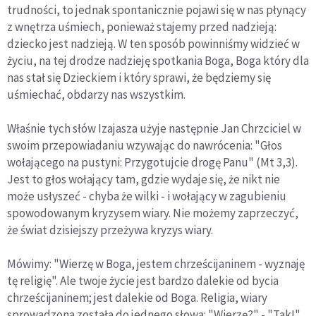
trudności, to jednak spontanicznie pojawi się w nas płynący
z wnętrza uśmiech, ponieważ stajemy przed nadzieją:
dziecko jest nadzieją. W ten sposób powinniśmy widzieć w
życiu, na tej drodze nadzieję spotkania Boga, Boga który dla
nas stał się Dzieckiem i który sprawi, że będziemy się
uśmiechać, obdarzy nas wszystkim.
Właśnie tych słów Izajasza użyje następnie Jan Chrzciciel w
swoim przepowiadaniu wzywając do nawrócenia: "Głos
wołającego na pustyni: Przygotujcie drogę Panu" (Mt 3,3).
Jest to głos wołający tam, gdzie wydaje się, że nikt nie
może usłyszeć - chyba że wilki - i wołający w zagubieniu
spowodowanym kryzysem wiary. Nie możemy zaprzeczyć,
że świat dzisiejszy przeżywa kryzys wiary.
Mówimy: "Wierzę w Boga, jestem chrześcijaninem - wyznaję
tę religię". Ale twoje życie jest bardzo dalekie od bycia
chrześcijaninem; jest dalekie od Boga. Religia, wiary
sprowadzona została do jednego słowa: "Wierzę?" - "Tak!".