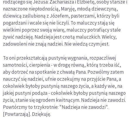
rodzącego się Jezusa: Zachariasza i Elżbietę, osoby starsze i
naznaczone niepłodnością, Maryję, młodą dziewczyną,
dziewicą zaślubioną z Józefem, pasterzami, którzy byli
pogardzani i wcale się nie liczyli. To maluczcy stają się
wielkimi poprzez swoją wiarę, maluczcy potrafiący stale
żywić nadzieję. Nadzieja jest cnotą maluczkich. Wielcy,
zadowoleni nie znają nadziei. Nie wiedzą czym jest.
To oni przekształcają pustynię wygnania, rozpaczliwej
samotności, cierpienia - w drogę równą, którą trzeba iść,
aby dotrzeć na spotkanie z chwałą Pana. Pozwólmy zatem
nauczyć się nadziei, ufnie oczekujmy na przyjście Pana, a
cokolwiek byłoby pustynią naszego życia, a każdy wie, na
jakiej pustyni podąża - cokolwiek byłoby pustynią naszego
życia, stanie się ogrodem kwitnącym. Nadzieja nie zawodzi.
Powtórzmy to trzykrotnie: "Nadzieja nie zawodzi".
[Powtarzają]. Dziękuję.