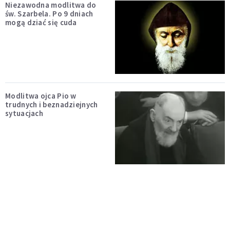
Niezawodna modlitwa do
św. Szarbela. Po 9 dniach
mogą dziać się cuda
Modlitwa ojca Pio w
trudnych i beznadziejnych
sytuacjach