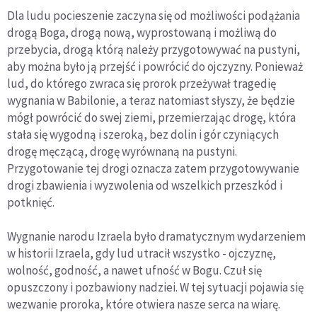
Dla ludu pocieszenie zaczyna się od możliwości podążania
drogą Boga, drogą nową, wyprostowaną i możliwą do
przebycia, drogą którą należy przygotowywać na pustyni,
aby można było ją przejść i powrócić do ojczyzny. Ponieważ
lud, do którego zwraca się prorok przeżywał tragedię
wygnania w Babilonie, a teraz natomiast słyszy, że będzie
mógł powrócić do swej ziemi, przemierzając drogę, która
stała się wygodną i szeroką, bez dolin i gór czyniących
drogę męczącą, drogę wyrównaną na pustyni.
Przygotowanie tej drogi oznacza zatem przygotowywanie
drogi zbawienia i wyzwolenia od wszelkich przeszkód i
potknięć.
Wygnanie narodu Izraela było dramatycznym wydarzeniem
w historii Izraela, gdy lud utracił wszystko - ojczyznę,
wolność, godność, a nawet ufność w Bogu. Czuł się
opuszczony i pozbawiony nadziei. W tej sytuacji pojawia się
wezwanie proroka, które otwiera nasze serca na wiarę.