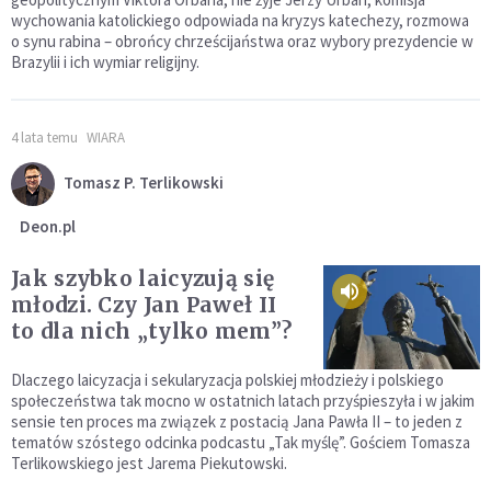
wychowania katolickiego odpowiada na kryzys katechezy, rozmowa
o synu rabina – obrońcy chrześcijaństwa oraz wybory prezydencie w
Brazylii i ich wymiar religijny.
4 lata temu
WIARA
Tomasz P. Terlikowski
Deon.pl
Jak szybko laicyzują się
młodzi. Czy Jan Paweł II
to dla nich „tylko mem”?
Dlaczego laicyzacja i sekularyzacja polskiej młodzieży i polskiego
społeczeństwa tak mocno w ostatnich latach przyśpieszyła i w jakim
sensie ten proces ma związek z postacią Jana Pawła II – to jeden z
tematów szóstego odcinka podcastu „Tak myślę”. Gościem Tomasza
Terlikowskiego jest Jarema Piekutowski.