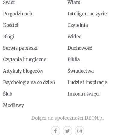
Świat
Wiara
Po godzinach
Inteligentne życie
Kościół
Czytelnia
Blogi
Wideo
Serwis papieski
Duchowość
Czytania liturgiczne
Biblia
Artykuły blogerów
Świadectwa
Psychologia na co dzień
Ludzie i inspiracje
Ślub
Imiona i święci
Modlitwy
Dołącz do społeczności DEON.pl