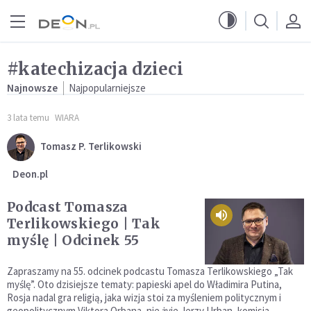
Przejdź do menu głównego
Przejdź do treści
#katechizacja dzieci
Najnowsze
Najpopularniejsze
3 lata temu
WIARA
Tomasz P. Terlikowski
Deon.pl
Podcast Tomasza
Terlikowskiego | Tak
myślę | Odcinek 55
Zapraszamy na 55. odcinek podcastu Tomasza Terlikowskiego „Tak
myślę”. Oto dzisiejsze tematy: papieski apel do Władimira Putina,
Rosja nadal gra religią, jaka wizja stoi za myśleniem politycznym i
geopolitycznym Viktora Orbana, nie żyje Jerzy Urban, komisja