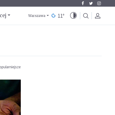
11
°
cej
Warszawa
opularniejsze