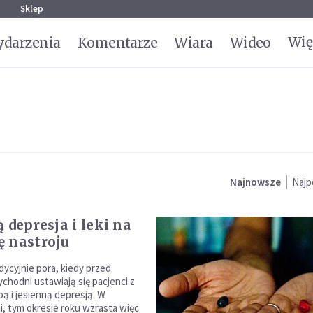
g
Sklep
Wię
darzenia
Komentarze
Wiara
Wideo
Najnowsze
Najp
 depresja i leki na
 nastroju
dycyjnie pora, kiedy przed
chodni ustawiają się pacjenci z
pą i jesienną depresją. W
, tym okresie roku wzrasta więc