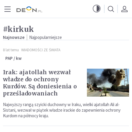
Przejdź do menu głównego
Przejdź do treści
#kirkuk
Najnowsze
Najpopularniejsze
8 lat temu
WIADOMOŚCI ZE ŚWIATA
PAP / kw
Irak: ajatollah wezwał
władze do ochrony
Kurdów. Są doniesienia o
prześladowaniach
Najwyższy rangą szyicki duchowny w Iraku, wielki ajatollah Ali al-
Sistani, wezwał w piątek władze irackie do zapewnienia ochrony
Kurdom na północy kraju.