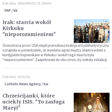
8 lat temu
WIADOMOŚCI ZE ŚWIATA
PAP / kk
Irak: starcia wokół
Kirkuku
"nieporozumieniem"
Dowodzona przez USA międzynarodowa koalicja antydżihadystyczna
oznajmiła w poniedziałek, że wymiana ognia między siłami irackimi a
kurdyjskimi bojownikami w Kirkuku i wokół tego miasta była
"nieporozumieniem". Zaapelowała do obu stron, by unikały eskalacji.
9 lat temu
KOŚCIÓŁ
Catholic News Agency / kw
Chrześcijanki, które
uciekły ISIS. "To zasługa
Maryi"