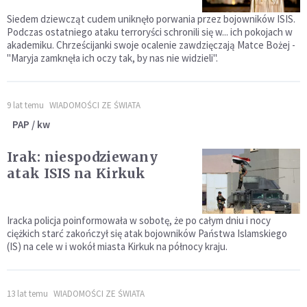
Siedem dziewcząt cudem uniknęło porwania przez bojowników ISIS.
Podczas ostatniego ataku terroryści schronili się w... ich pokojach w
akademiku. Chrześcijanki swoje ocalenie zawdzięczają Matce Bożej -
"Maryja zamknęła ich oczy tak, by nas nie widzieli".
9 lat temu
WIADOMOŚCI ZE ŚWIATA
PAP / kw
Irak: niespodziewany
atak ISIS na Kirkuk
Iracka policja poinformowała w sobotę, że po całym dniu i nocy
ciężkich starć zakończył się atak bojowników Państwa Islamskiego
(IS) na cele w i wokół miasta Kirkuk na północy kraju.
13 lat temu
WIADOMOŚCI ZE ŚWIATA