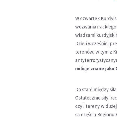
W czwartek Kurdyjs
wezwania irackiego 
władzami kurdyjskim
Dzień wcześniej pr
terenów, w tym z Ki
antyterrorystycznym
milicje znane jako
Do starć między siła
Ostatecznie siły ira
czyli tereny w duże
są częścią Regionu