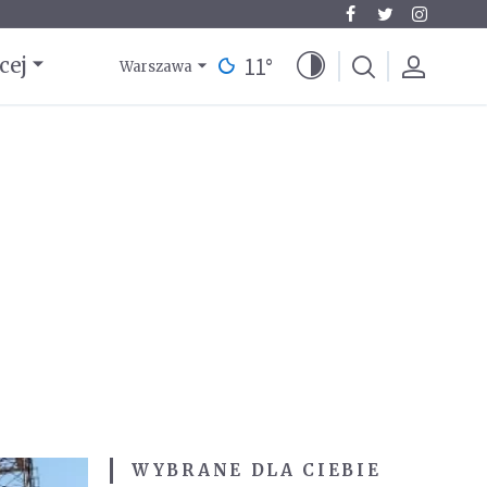
11
°
cej
Warszawa
WYBRANE DLA CIEBIE