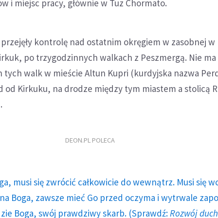
w i miejsc pracy, głównie w Tuz Chormato.
ie przejęły kontrolę nad ostatnim okręgiem w zasobnej w
Kirkuk, po trzygodzinnych walkach z Peszmergą. Nie ma
ch tych walk w mieście Altun Kupri (kurdyjska nazwa Per
 od Kirkuku, na drodze między tym miastem a stolicą 
.
DEON.PL POLECA
ga, musi się zwrócić całkowicie do wewnątrz. Musi się w
a Boga, zawsze mieć Go przed oczyma i wytrwale zap
dzie Boga, swój prawdziwy skarb. (Sprawdź:
Rozwój duc