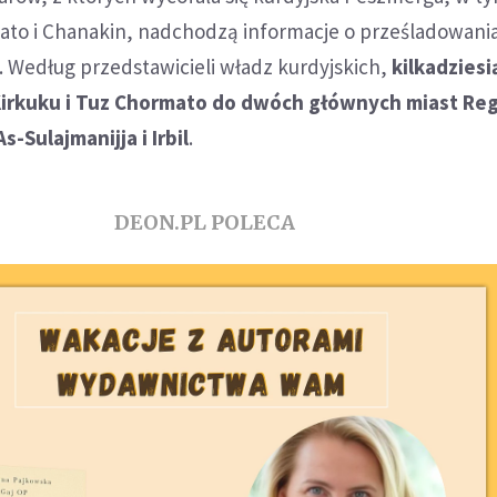
ato i Chanakin, nadchodzą informacje o prześladowani
j. Według przedstawicieli władz kurdyjskich,
kilkadziesi
Kirkuku i Tuz Chormato do dwóch głównych miast Re
s-Sulajmanijja i Irbil
.
DEON.PL POLECA