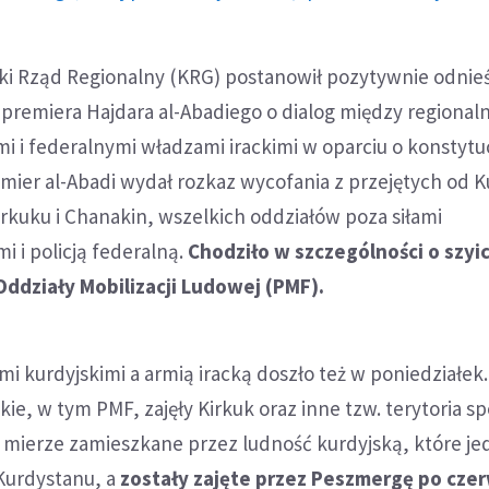
ki Rząd Regionalny (KRG) postanowił pozytywnie odnieś
premiera Hajdara al-Abadiego o dialog między regional
i i federalnymi władzami irackimi w oparciu o konstytuc
emier al-Abadi wydał rozkaz wycofania z przejętych od 
rkuku i Chanakin, wszelkich oddziałów poza siłami
i i policją federalną.
Chodziło w szczególności o szyi
 Oddziały Mobilizacji Ludowej (PMF).
mi kurdyjskimi a armią iracką doszło też w poniedziałek.
ckie, w tym PMF, zajęły Kirkuk oraz inne tzw. terytoria s
j mierze zamieszkane przez ludność kurdyjską, które je
 Kurdystanu, a
zostały zajęte przez Peszmergę po cze