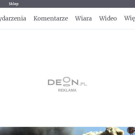
g
Sklep
Wię
darzenia
Komentarze
Wiara
Wideo