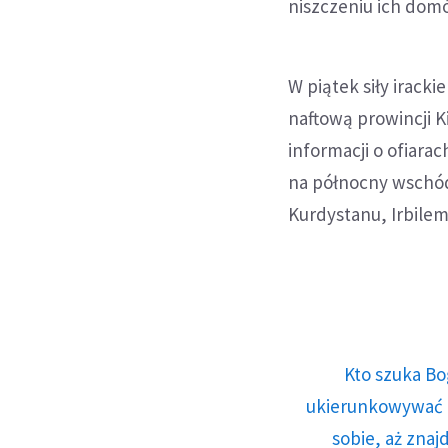
niszczeniu ich domó
W piątek siły irack
naftową prowincji 
informacji o ofiara
na północny wschód
Kurdystanu, Irbilem
Kto szuka Bo
ukierunkowywać n
sobie, aż znaj