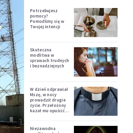
Potrzebujesz
pomocy?
Pomodlimy się w
Twojej intencji
Skuteczna
modlitwa w
sprawach trudnych
i beznadziejnych
W dzień odprawiał
Mszę, w nocy
prowadził drugie
życie. Przełożony
kazał mu opuścić
zakon
Niezawodna