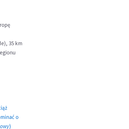
 ropę
de), 35 km
Regionu
ciąż
ominać o
howy
)