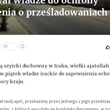
zwał władze do ochrony
enia o prześladowaniach
 szyicki duchowny w Iraku, wielki ajatollah 
 w piątek władze irackie do zapewnienia och
ocy kraju.
ał swój apel, przekazany przez jednego z jego przedstaw
zarów, z których wycofała się kurdyjska Peszmerga, w t