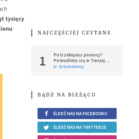
ach
ąt tysięcy
gionu
NAJCZĘŚCIEJ CZYTANE
Potrzebujesz pomocy?
1
Pomodlimy się w Twojej
intencji
62 komentarzy
BĄDŹ NA BIEŻĄCO
ŚLEDŹ NAS NA FACEBOOKU
ŚLEDŹ NAS NA TWITTERZE