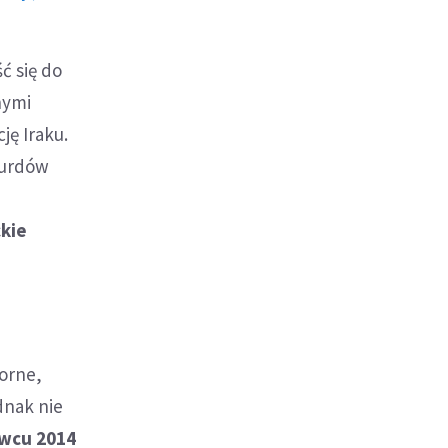
ć się do
nymi
ję Iraku.
Kurdów
ckie
porne,
dnak nie
rwcu 2014