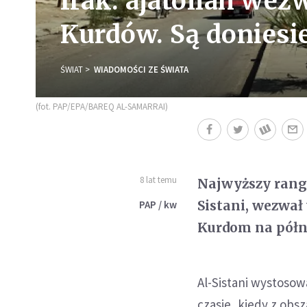
Irak: ajatollah we
Kurdów. Są doniesi
ŚWIAT
WIADOMOŚCI ZE ŚWIATA
(fot. PAP/EPA/BAREQ AL-SAMARRAI)
8 lat temu
Najwyższy rangą
Sistani, wezwał
PAP / kw
Kurdom na półn
Al-Sistani wystosow
czasie, kiedy z obs