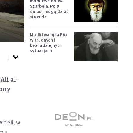
modlitwa do św.
Szarbela. Po 9
dniach mogą dziać
się cuda
Modlitwa ojca Pio
w trudnych i
beznadziejnych
sytuacjach
Ali al-
rony
icieli, w
ym z