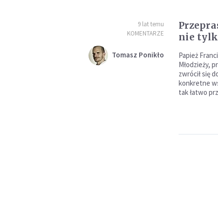
Przepras
9 lat temu
KOMENTARZE
nie tyl
Tomasz Ponikło
Papież Franc
Młodzieży, p
zwrócił się 
konkretne ws
tak łatwo pr