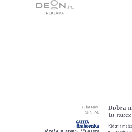
Dobra m
13 lat temu
ONA I ON
to rzec
Kłótnia mał
Józef Augustyn SJ / "Gazeta
wyrażanie sw