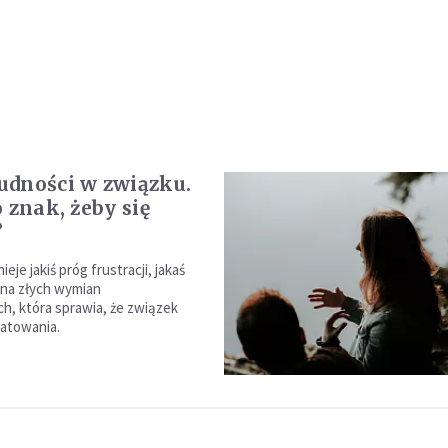
dności w związku.
 znak, żeby się
?
eje jakiś próg frustracji, jakaś
na złych wymian
h, która sprawia, że związek
uratowania.