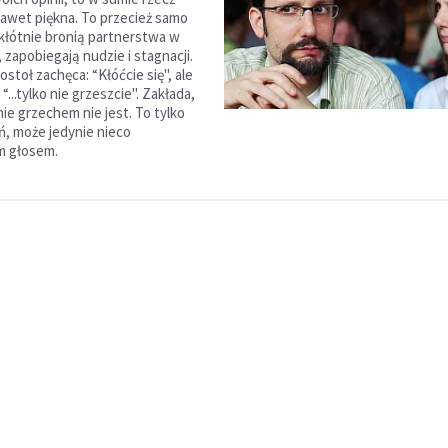
awet piękna. To przecież samo
 kłótnie bronią partnerstwa w
zapobiegają nudzie i stagnacji.
stoł zachęca: “Kłóćcie się", ale
“...tylko nie grzeszcie". Zakłada,
ie grzechem nie jest. To tylko
, może jedynie nieco
m głosem.