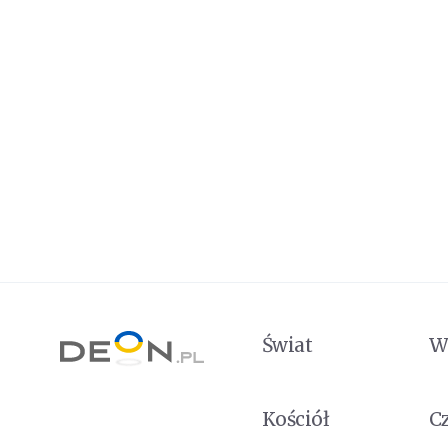
Świat
W
Kościół
C