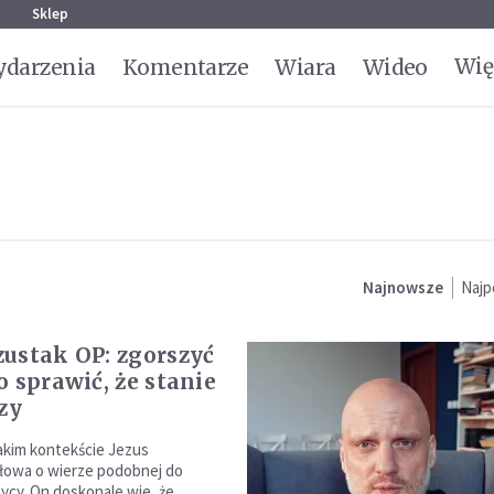
g
Sklep
Wię
darzenia
Komentarze
Wiara
Wideo
Najnowsze
Najp
ustak OP: zgorszyć
o sprawić, że stanie
zy
akim kontekście Jezus
łowa o wierze podobnej do
zycy. On doskonale wie, że