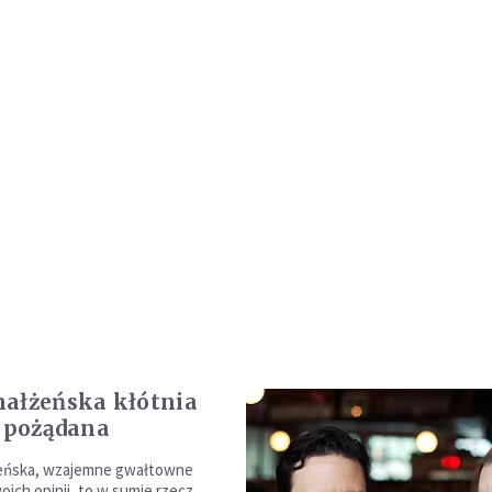
ałżeńska kłótnia
z pożądana
żeńska, wzajemne gwałtowne
oich opinii, to w sumie rzecz