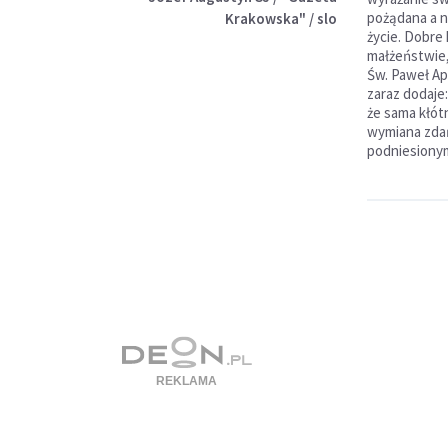
pożądana a n
Krakowska" / slo
życie. Dobre
małżeństwie, 
Św. Paweł Apo
zaraz dodaje: 
że sama kłótn
wymiana zdań
podniesiony