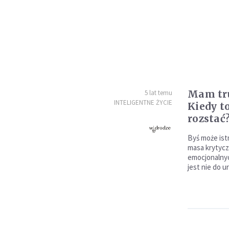
Mam tru
5 lat temu
INTELIGENTNE ŻYCIE
Kiedy to
rozstać
Byś może istni
masa krytycz
emocjonalnyc
jest nie do 