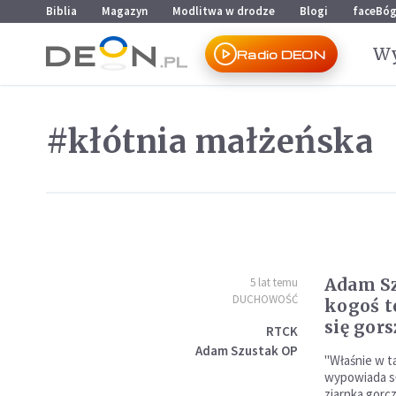
Przejdź do menu głównego
Przejdź do treści
Biblia
Magazyn
Modlitwa w drodze
Blogi
faceBó
Wy
Radio DEON
#kłótnia małżeńska
Adam Sz
5 lat temu
DUCHOWOŚĆ
kogoś t
się gors
RTCK
Adam Szustak OP
"Właśnie w t
wypowiada s
ziarnka gorc