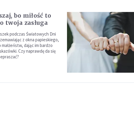
zaj, bo miłość to
ko twoja zasługa
iszek podczas Światowych Dni
rzemawiając z okna papieskiego,
do małżeństw, dając im bardzo
kazówki. Czy naprawdę da się
zepraszać?