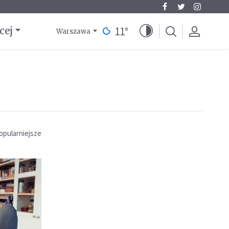
11
°
cej
Warszawa
opularniejsze