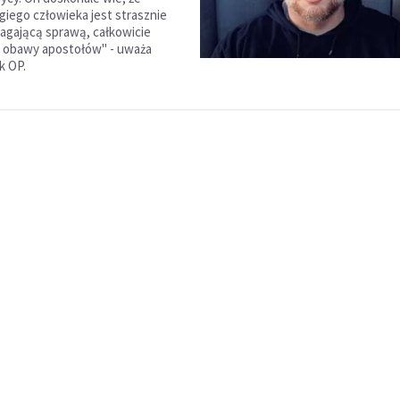
giego człowieka jest strasznie
agającą sprawą, całkowicie
c obawy apostołów" - uważa
k OP.