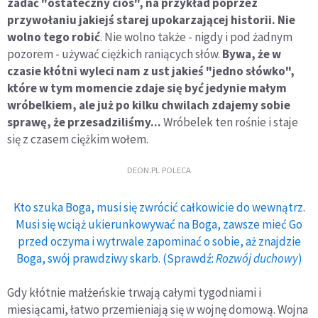
zadać "ostateczny cios", na przykład poprzez
przywołaniu jakiejś starej upokarzającej historii. Nie
wolno tego robić
. Nie wolno także - nigdy i pod żadnym
pozorem - używać ciężkich raniących słów.
Bywa, że w
czasie kłótni wyleci nam z ust jakieś "jedno słówko",
które w tym momencie zdaje się być jedynie małym
wróbelkiem, ale już po kilku chwilach zdajemy sobie
sprawę, że przesadziliśmy...
Wróbelek ten rośnie i staje
się z czasem ciężkim wołem.
DEON.PL POLECA
Kto szuka Boga, musi się zwrócić całkowicie do wewnątrz.
Musi się wciąż ukierunkowywać na Boga, zawsze mieć Go
przed oczyma i wytrwale zapominać o sobie, aż znajdzie
Boga, swój prawdziwy skarb. (Sprawdź:
Rozwój duchowy
)
Gdy kłótnie małżeńskie trwają całymi tygodniami i
miesiącami, łatwo przemieniają się w wojnę domową. Wojna