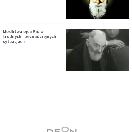
Modlitwa ojca Pio w
trudnych i beznadziejnych
sytuacjach