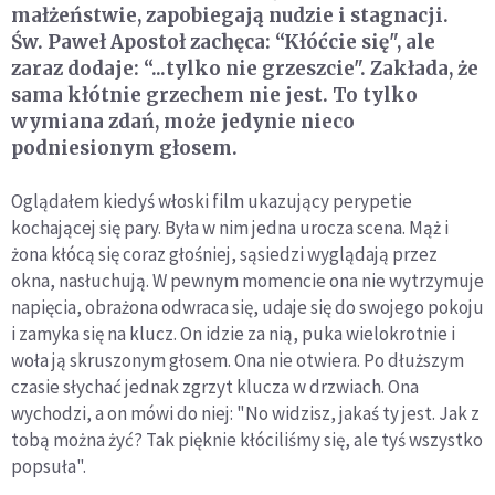
małżeństwie, zapobiegają nudzie i stagnacji.
Św. Paweł Apostoł zachęca: “Kłóćcie się", ale
zaraz dodaje: “...tylko nie grzeszcie". Zakłada, że
sama kłótnie grzechem nie jest. To tylko
wymiana zdań, może jedynie nieco
podniesionym głosem.
Oglądałem kiedyś włoski film ukazujący perypetie
kochającej się pary. Była w nim jedna urocza scena. Mąż i
żona kłócą się coraz głośniej, sąsiedzi wyglądają przez
okna, nasłuchują. W pewnym momencie ona nie wytrzymuje
napięcia, obrażona odwraca się, udaje się do swojego pokoju
i zamyka się na klucz. On idzie za nią, puka wielokrotnie i
woła ją skruszonym głosem. Ona nie otwiera. Po dłuższym
czasie słychać jednak zgrzyt klucza w drzwiach. Ona
wychodzi, a on mówi do niej: "No widzisz, jakaś ty jest. Jak z
tobą można żyć? Tak pięknie kłóciliśmy się, ale tyś wszystko
popsuła".