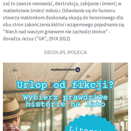
zaś to zawsze nienawiść, destrukcja, zabijanie i śmierć; w
małżeństwie śmierć miłości. Odwołanie się do humoru
stwarza małżonkom doskonałą okazję do honorowego dla
obu stron zakończenia kłótni i wzajemnego pojednania się.
"Niech nad waszym gniewem nie zachodzi słońce" -
doradza Jezus ("GK", 29 IX 2012).
DEON.PL POLECA