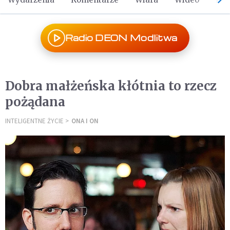
Radio DEON Modlitwa
Dobra małżeńska kłótnia to rzecz
pożądana
INTELIGENTNE ŻYCIE
ONA I ON