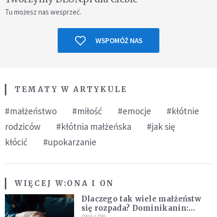
Tu możesz nas wesprzeć.
WSPOMÓŻ NAS
TEMATY W ARTYKULE
#małżeństwo
#miłość
#emocje
#kłótnie
rodziców
#kłótnia małżeńska
#jak się
kłócić
#upokarzanie
WIĘCEJ W:
ONA I ON
Dlaczego tak wiele małżeństw
się rozpada? Dominikanin:
ONA I ON