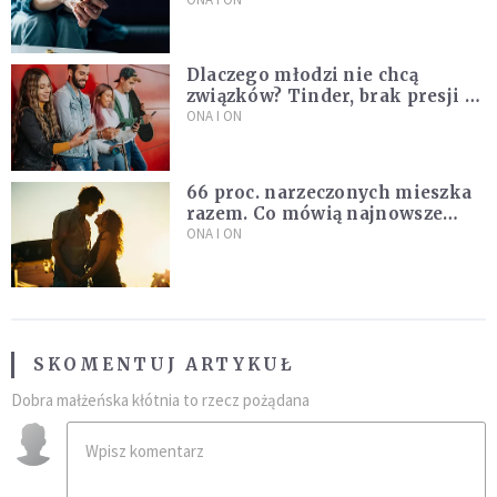
Dążymy do dziecięcego
pragnienia
Dlaczego młodzi nie chcą
związków? Tinder, brak presji i
nowe podejście do miłości
ONA I ON
66 proc. narzeczonych mieszka
razem. Co mówią najnowsze
badania ISKK?
ONA I ON
SKOMENTUJ ARTYKUŁ
Dobra małżeńska kłótnia to rzecz pożądana