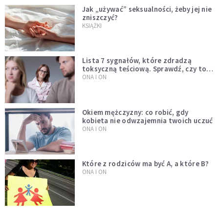
Jak „używać” seksualności, żeby jej nie
zniszczyć?
KSIĄŻKI
Lista 7 sygnałów, które zdradzą
toksyczną teściową. Sprawdź, czy to
Twój problem
ONA I ON
Okiem mężczyzny: co robić, gdy
kobieta nie odwzajemnia twoich uczuć
ONA I ON
Które z rodziców ma być A, a które B?
ONA I ON