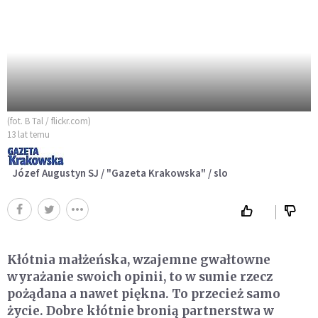
(fot. B Tal / flickr.com)
13 lat temu
Józef Augustyn SJ / "Gazeta Krakowska" / slo
Kłótnia małżeńska, wzajemne gwałtowne
wyrażanie swoich opinii, to w sumie rzecz
pożądana a nawet piękna. To przecież samo
życie. Dobre kłótnie bronią partnerstwa w