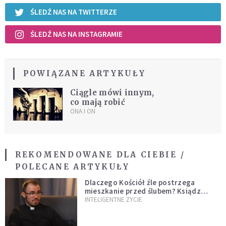
ŚLEDŹ NAS NA TWITTERZE
ŚLEDŹ NAS NA INSTAGRAMIE
POWIĄZANE ARTYKUŁY
Ciągle mówi innym,
co mają robić
ONA I ON
REKOMENDOWANE DLA CIEBIE /
POLECANE ARTYKUŁY
Dlaczego Kościół źle postrzega
mieszkanie przed ślubem? Ksiądz
wyjaśnia
INTELIGENTNE ŻYCIE