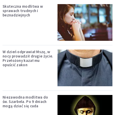
Skuteczna modlitwa w
sprawach trudnych i
beznadziejnych
W dzień odprawiał Mszę, w
nocy prowadził drugie życie.
Przełożony kazał mu
opuścić zakon
Niezawodna modlitwa do
św. Szarbela. Po 9 dniach
mogą dziać się cuda