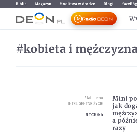
Przejdź do menu głównego
Przejdź do treści
Biblia
Magazyn
Modlitwa w drodze
Blogi
faceBó
Wy
Radio DEON
#kobieta i mężczyzn
Mini po
3 lata temu
INTELIGENTNE ŻYCIE
jak doga
mężczyz
RTCK/kh
a późni
razy