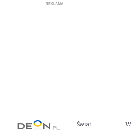
Świat
W