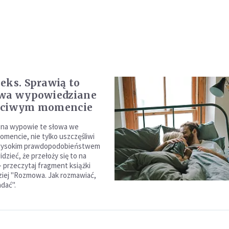
eks. Sprawią to
owa wypowiedziane
ściwym momencie
zna wypowie te słowa we
mencie, nie tylko uszczęśliwi
 wysokim prawdopodobieństwem
dzieć, że przełoży się to na
- przeczytaj fragment książki
iej "Rozmowa. Jak rozmawiać,
dać".