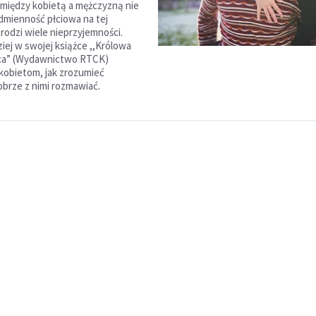
między kobietą a mężczyzną nie
Odmienność płciowa na tej
rodzi wiele nieprzyjemności.
iej w swojej książce ,,Królowa
ica” (Wydawnictwo RTCK)
obietom, jak zrozumieć
obrze z nimi rozmawiać.