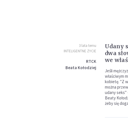
Udany s
3 lata temu
INTELIGENTNE ŻYCIE
dwa sł
we wła
RTCK
Beata Kołodziej
Jeśli mężczy
właściwym mo
kobietę. "Z
można przewi
udany seks" 
Beaty Kołodz
żeby się doga