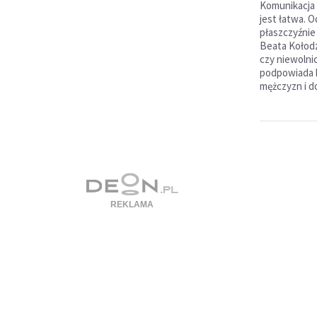
Komunikacja 
jest łatwa. 
płaszczyźnie 
Beata Kołodz
czy niewoln
podpowiada k
mężczyzn i d