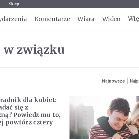
g
Sklep
Wię
darzenia
Komentarze
Wiara
Wideo
a w związku
Najnowsze
Najp
radnik dla kobiet:
dać się z
ną? Powiedz mu to,
ej powtórz cztery