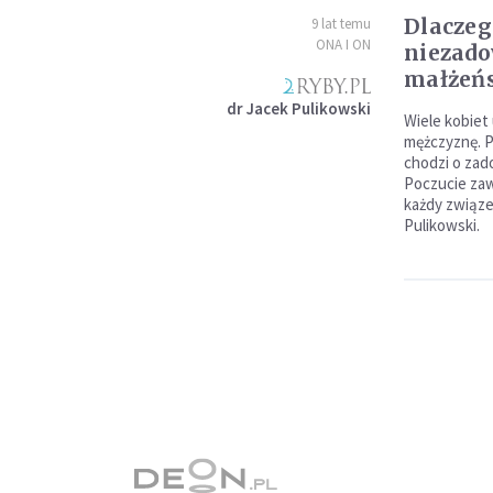
Dlaczeg
9 lat temu
ONA I ON
niezado
małżeń
dr Jacek Pulikowski
Wiele kobiet
mężczyznę. P
chodzi o zad
Poczucie zaw
każdy związ
Pulikowski.