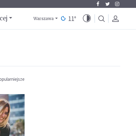
11
°
cej
Warszawa
opularniejsze