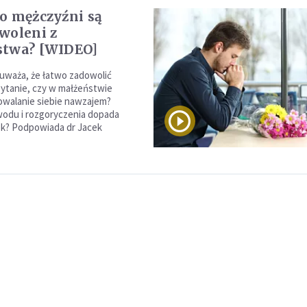
o mężczyźni są
woleni z
stwa? [WIDEO]
 uważa, że łatwo zadowolić
ytanie, czy w małżeństwie
owalanie siebie nawzajem?
odu i rozgoryczenia dopada
ek? Podpowiada dr Jacek