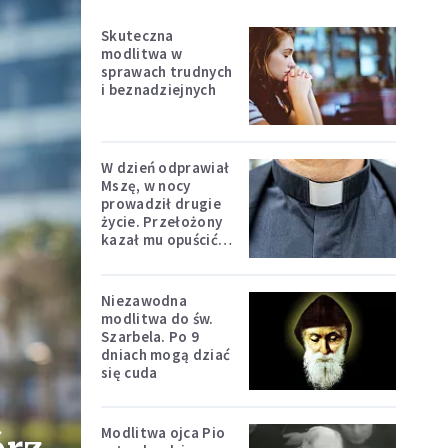
Skuteczna
modlitwa w
sprawach trudnych
i beznadziejnych
W dzień odprawiał
Mszę, w nocy
prowadził drugie
życie. Przełożony
kazał mu opuścić
zakon
Niezawodna
modlitwa do św.
Szarbela. Po 9
dniach mogą dziać
się cuda
Modlitwa ojca Pio