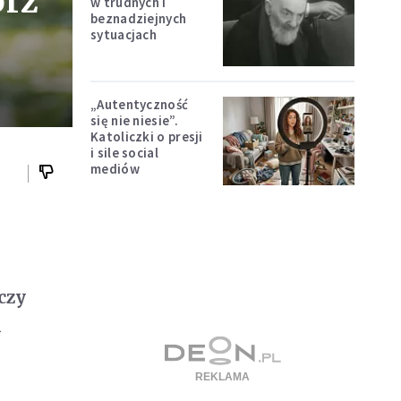
órz
w trudnych i
beznadziejnych
sytuacjach
„Autentyczność
się nie niesie”.
Katoliczki o presji
i sile social
mediów
czy
k