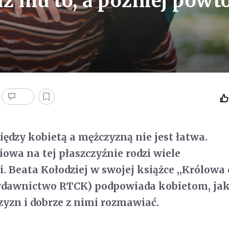
 mu to, a później powt
dzy kobietą a mężczyzną nie jest łatwa.
owa na tej płaszczyźnie rodzi wiele
. Beata Kołodziej w swojej książce ,,Królowa 
ydawnictwo RTCK) podpowiada kobietom, ja
yzn i dobrze z nimi rozmawiać.