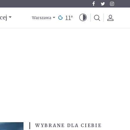
11
°
cej
Warszawa
WYBRANE DLA CIEBIE