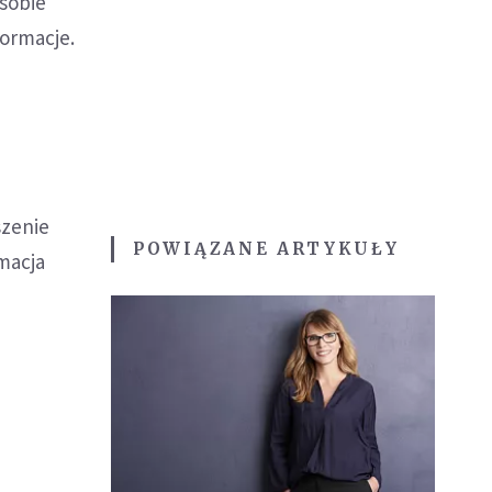
 sobie
formacje.
szenie
POWIĄZANE ARTYKUŁY
rmacja