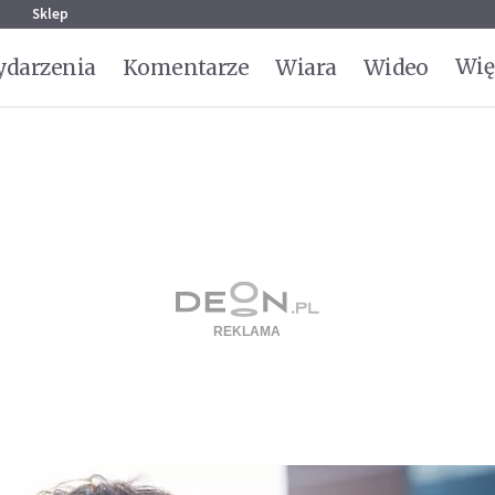
g
Sklep
Wię
darzenia
Komentarze
Wiara
Wideo