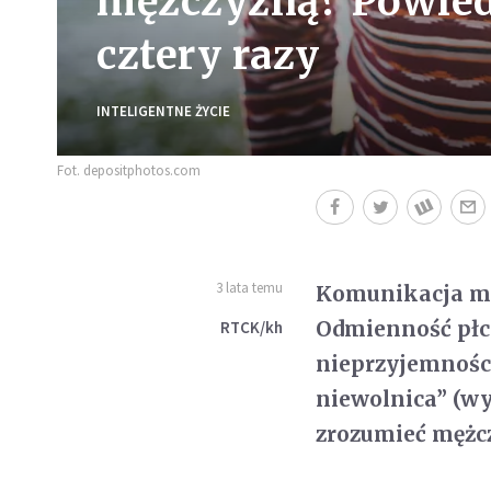
mężczyzną? Powiedz
cztery razy
INTELIGENTNE ŻYCIE
Fot. depositphotos.com
3 lata temu
Komunikacja mię
Odmienność płci
RTCK/kh
nieprzyjemności
niewolnica” (w
zrozumieć mężcz