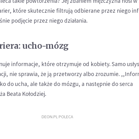
aleca takie powtórzenia? Jej zdaniem mężczyzna nosi w
rier, które skutecznie filtrują odbierane przez niego in
śnie podjęcie przez niego działania.
riera: ucho-mózg
uje informacje, które otrzymuje od kobiety. Samo usły
cji, nie sprawia, że ją przetworzy albo zrozumie. ,,Info
lko do ucha, ale także do mózgu, a następnie do serca
a Beata Kołodziej.
DEON.PL POLECA