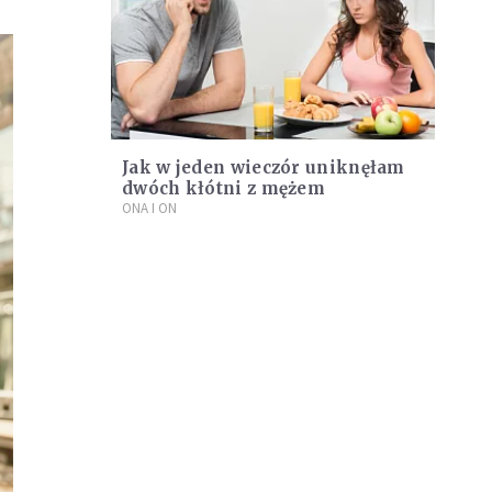
Jak w jeden wieczór uniknęłam
dwóch kłótni z mężem
ONA I ON