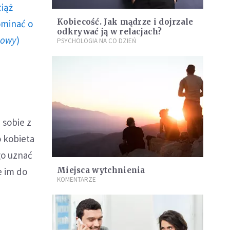
ciąż
Kobiecość. Jak mądrze i dojrzale
ominać o
odkrywać ją w relacjach?
howy
)
PSYCHOLOGIA NA CO DZIEŃ
 sobie z
o kobieta
go uznać
e im do
Miejsca wytchnienia
KOMENTARZE