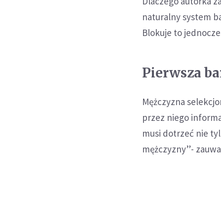
Dlaczego autorka z
naturalny system ba
Blokuje to jednocze
Pierwsza ba
Mężczyzna selekcjon
przez niego informa
musi dotrzeć nie ty
mężczyzny”- zauważ