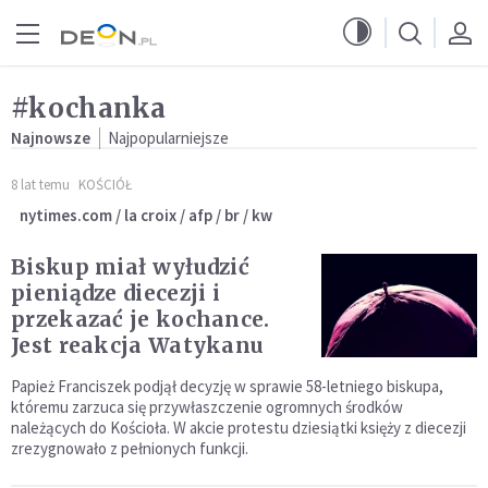
Przejdź do menu głównego
Przejdź do treści
#kochanka
Najnowsze
Najpopularniejsze
8 lat temu
KOŚCIÓŁ
nytimes.com / la croix / afp / br / kw
Biskup miał wyłudzić
pieniądze diecezji i
przekazać je kochance.
Jest reakcja Watykanu
Papież Franciszek podjął decyzję w sprawie 58-letniego biskupa,
któremu zarzuca się przywłaszczenie ogromnych środków
należących do Kościoła. W akcie protestu dziesiątki księży z diecezji
zrezygnowało z pełnionych funkcji.