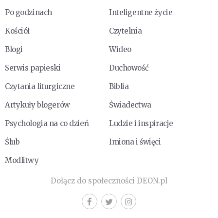
Po godzinach
Inteligentne życie
Kościół
Czytelnia
Blogi
Wideo
Serwis papieski
Duchowość
Czytania liturgiczne
Biblia
Artykuły blogerów
Świadectwa
Psychologia na co dzień
Ludzie i inspiracje
Ślub
Imiona i święci
Modlitwy
Dołącz do społeczności DEON.pl