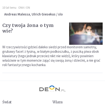
10 lat temu
ONA I ON
Andreas Malessa, Ulrich Giesekus / slo
Czy twoja żona o tym
wie?
W rzeczywistości gdzieś daleko siedzi przed monitorem samotny,
grubawy facet z łysiną, w białym podkoszulku, z puszką piwa obok
klawiatury (tego jednak przecież nikt nie widzi), który powinien
właściwie w tym momencie zająć się swoją żoną i dziećmi, a nie grać
roli fantastycznego kochanka.
Świat
Wiara