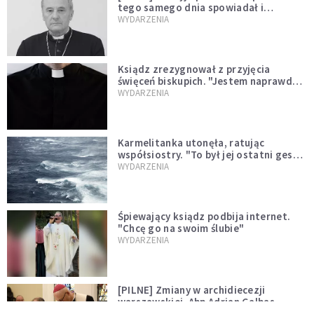
tego samego dnia spowiadał i
sprawował Mszę świętą
WYDARZENIA
Ksiądz zrezygnował z przyjęcia
święceń biskupich. "Jestem naprawdę
niegodny"
WYDARZENIA
Karmelitanka utonęła, ratując
współsiostry. "To był jej ostatni gest
miłości"
WYDARZENIA
Śpiewający ksiądz podbija internet.
"Chcę go na swoim ślubie"
WYDARZENIA
[PILNE] Zmiany w archidiecezji
warszawskiej. Abp Adrian Galbas
wręczył dekrety nowym proboszczom
KOŚCIÓŁ