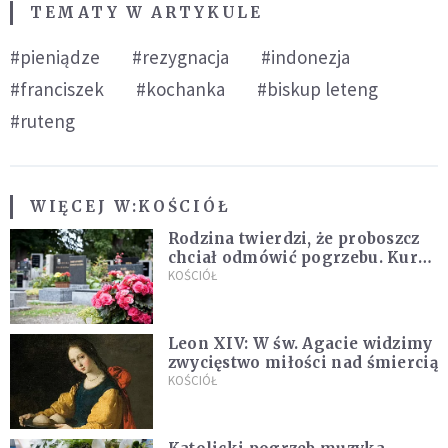
TEMATY W ARTYKULE
#pieniądze
#rezygnacja
#indonezja
#franciszek
#kochanka
#biskup leteng
#ruteng
WIĘCEJ W:
KOŚCIÓŁ
Rodzina twierdzi, że proboszcz
chciał odmówić pogrzebu. Kuria
zapowiada wyjaśnienia
KOŚCIÓŁ
Leon XIV: W św. Agacie widzimy
zwycięstwo miłości nad śmiercią
KOŚCIÓŁ