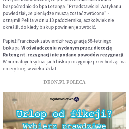
bezpośrednio do bpa Letenga. "Przedstawiciel Watykanu
powiedział, że pieniądze muszą zostać zwrócone" -
oznajmił Pelita w dniu 13 października, aczkolwiek nie
określił, do kiedy biskup powinien je zwrócić.
Papież Franciszek zatwierdził rezygnację 58-letniego
biskupa.
W oświadczeniu wydanym przez diecezję
Ruteng nt. rezygnacji nie podano powodów rezygnacji
.
W normalnych sytuacjach biskup rezygnuje przechodząc na
emeryturę, w wieku 75 lat.
DEON.PL POLECA