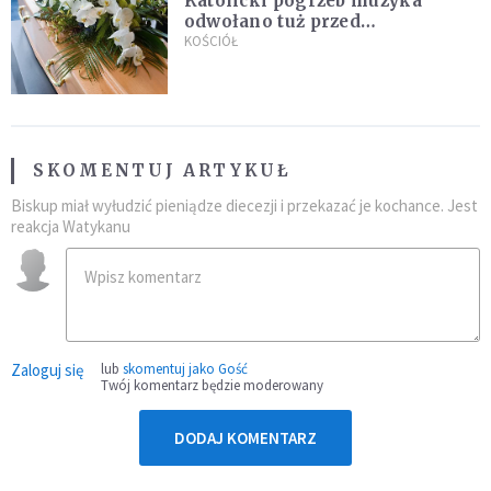
Katolicki pogrzeb muzyka
odwołano tuż przed
uroczystością. Powodem była
KOŚCIÓŁ
przynależność do masonerii
SKOMENTUJ ARTYKUŁ
Biskup miał wyłudzić pieniądze diecezji i przekazać je kochance. Jest
reakcja Watykanu
Zaloguj się
lub
skomentuj jako Gość
Twój komentarz będzie moderowany
DODAJ KOMENTARZ