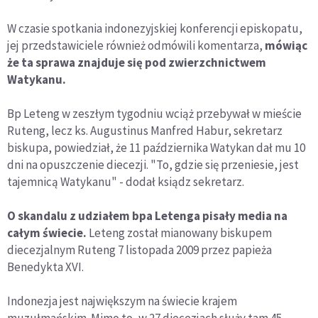
W czasie spotkania indonezyjskiej konferencji episkopatu,
jej przedstawiciele również odmówili komentarza,
mówiąc
że ta sprawa znajduje się pod zwierzchnictwem
Watykanu.
Bp Leteng w zeszłym tygodniu wciąż przebywał w mieście
Ruteng, lecz ks. Augustinus Manfred Habur, sekretarz
biskupa, powiedział, że 11 października Watykan dał mu 10
dni na opuszczenie diecezji. "To, gdzie się przeniesie, jest
tajemnicą Watykanu" - dodał ksiądz sekretarz.
O skandalu z udziałem bpa Letenga pisały media na
całym świecie.
Leteng został mianowany biskupem
diecezjalnym Ruteng 7 listopada 2009 przez papieża
Benedykta XVI.
Indonezja jest największym na świecie krajem