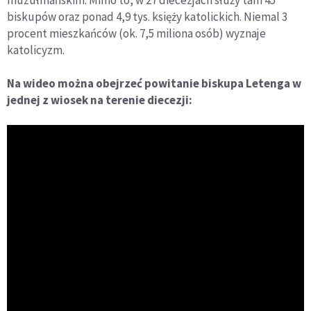
muzułmańskim. Mimo to, w 27 diecezjach służy tam 45
biskupów oraz ponad 4,9 tys. księży katolickich. Niemal 3
procent mieszkańców (ok. 7,5 miliona osób) wyznaje
katolicyzm.
Na wideo można obejrzeć powitanie biskupa Letenga w
jednej z wiosek na terenie diecezji: