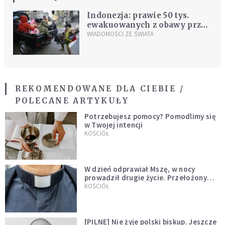
Indonezja: prawie 50 tys.
ewakuowanych z obawy przed
erupcją wulkanu na Bali
WIADOMOŚCI ZE ŚWIATA
REKOMENDOWANE DLA CIEBIE /
POLECANE ARTYKUŁY
Potrzebujesz pomocy? Pomodlimy się
w Twojej intencji
KOŚCIÓŁ
W dzień odprawiał Mszę, w nocy
prowadził drugie życie. Przełożony
kazał mu opuścić zakon
KOŚCIÓŁ
[PILNE] Nie żyje polski biskup. Jeszcze