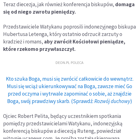
Teraz diecezja, jak również konferencja biskupów,
domaga
się od niego zwrotu pieniędzy.
Przedstawiciele Watykanu poprosili indonezyjnego biskupa
Hubertusa Letenga, który ostatnio odrzucił zarzuty o
kradzież i romans,
aby zwrócił Kościołowi pieniądze,
które rzekomo przywłaszczył.
DEON.PL POLECA
Kto szuka Boga, musi się zwrócić całkowicie do wewnątrz.
Musi się wciąż ukierunkowywać na Boga, zawsze mieć Go
przed oczyma i wytrwale zapominać o sobie, aż znajdzie
Boga, swój prawdziwy skarb. (Sprawdź:
Rozwój duchowy
)
Ojciec Robert Pelita, będący uczestnikiem spotkania
pomiędzy przedstawicielami Watykanu, indonezyjską
konferencją biskupów a diecezją Ruteng, powiedział
witrynie ucanews.com, że prośba została skierowana