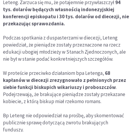
Leteng. Zarzuca się mu, że potajemnie przywłaszczył
94
tys. dolarów będących własnością indonezyjskiej
konferencji episkopatu i 30 tys. dolarów od diecezji, nie
przekazując sprawozdania.
Podczas spotkania z duspasterzami w diecezji, Leteng
powiedział, że pieniądze zostały przeznaczone na rzecz
edukacji ubogiej młodzieży w Stanach Zjednoczonych, ale
nie był w stanie podać konkretniejszych szczegółów.
W proteście przeciwko działaniom bpa Letenga,
68
kapłanów w diecezji zrezygnowało z pełnionych przez
siebie funkcji biskupich wikariuszy i proboszczów
.
Podejrzewają, że brakujące pieniądze zostały przekazane
kobiecie, z którą biskup miał rzekomo romans.
Bp Leteng nie odpowiedział na prośbę, aby skomentować
publicznie sprawę dotyczącą zwrotu brakujących
funduszy.