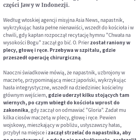
części Jawy w Indonezji.
Według włoskiej agencji misyjna Asia News, napastnik,
wykrzykując hasła pełne nienawiści, wszedł do kościoła i w
chwili, gdy kapłan rozpoczął recytację hymnu "Chwała na
wysokości Bogu" zaczął go bić. O. Prier
został raniony w
plecy, głowę i ręce. Przebywa w szpitalu, gdzie
przeszedł operację chirurgiczną
.
Naoczni świadkowie mówią, że napastnik, uzbrojony w
maczetę, przypominającą miecz japoński, wykrzykując
hasła integrystyczne, wszedł na dziedziniec kościelny
głównym wejściem,
gdzie uderzył kilku stojących tam
wiernych, po czym wbiegł do kościoła wprost do
zakonnika
, gdy zaczął on odmawiać "Gloria". Zadał mu
kilka ciosów maczetą w plecy, głowę i ręce. Pewien
wojskowy, mieszkający w pobliżu, usłyszawszy hałas,
przybył na miejsce i
zaczął strzelać do napastnika, aby
go powstrzymać, a gdy to nie poskutkowało, zastrzelił