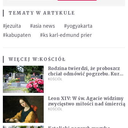
TEMATY W ARTYKULE
#jezuita
#asia news
#yogyakarta
#kabupaten
#ks karl-edmund prier
WIĘCEJ W:
KOŚCIÓŁ
Rodzina twierdzi, że proboszcz
chciał odmówić pogrzebu. Kuria
zapowiada wyjaśnienia
KOŚCIÓŁ
Leon XIV: W św. Agacie widzimy
zwycięstwo miłości nad śmiercią
KOŚCIÓŁ