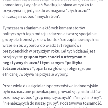
komentarzy i wyjaśnień. Według kapłana wszystko to
przyczynia się jedynie do wzmagania "złych uczuć"
chrześcijan wobec "innych stron".
Tymczasem zdaniem niektórych komentatorów
politycznych tego rodzaju zdarzenia tworzą specjalnie
grupy ekstremistyczne w kontekście zaplanowanych na
wrzesień br. wyborów do władz 171 regionów i
prezydenckich w przyszłym roku. Cel tych działań jest
przejrzysty:
grupom tym chodzi o utrzymanie
negatywnych uczuć i tym samym "polityka
tożsamościowa"
, oparta na głównej religii i grupie
etnicznej, wpływa na przyszłe wybory.
Przez wiele dziesięcioleci społeczeństwo indonezyjskie
było naznaczane prowokacjami, prowadzącymi do aktów
przemocy wobec "grup nieprzyjaznych" i "innych niż my",
"nienależących do naszej grupy". Podstawowa tożsamość,