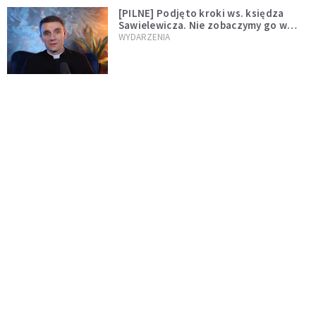
[PILNE] Podjęto kroki ws. księdza
Sawielewicza. Nie zobaczymy go w
mediach
WYDARZENIA