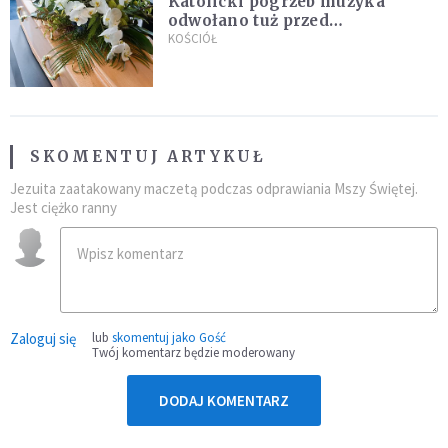
Katolicki pogrzeb muzyka
odwołano tuż przed
uroczystością. Powodem była
KOŚCIÓŁ
przynależność do masonerii
SKOMENTUJ ARTYKUŁ
Jezuita zaatakowany maczetą podczas odprawiania Mszy Świętej.
Jest ciężko ranny
Zaloguj się
lub
skomentuj jako Gość
Twój komentarz będzie moderowany
DODAJ KOMENTARZ