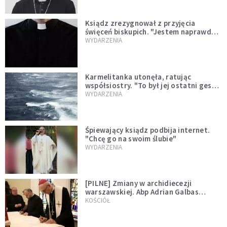
Ksiądz zrezygnował z przyjęcia
święceń biskupich. "Jestem naprawdę
niegodny"
WYDARZENIA
Karmelitanka utonęła, ratując
współsiostry. "To był jej ostatni gest
miłości"
WYDARZENIA
Śpiewający ksiądz podbija internet.
"Chcę go na swoim ślubie"
WYDARZENIA
[PILNE] Zmiany w archidiecezji
warszawskiej. Abp Adrian Galbas
wręczył dekrety nowym proboszczom
KOŚCIÓŁ