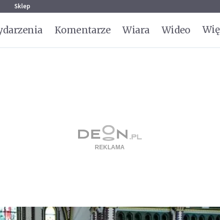
g
Sklep
Wię
darzenia
Komentarze
Wiara
Wideo