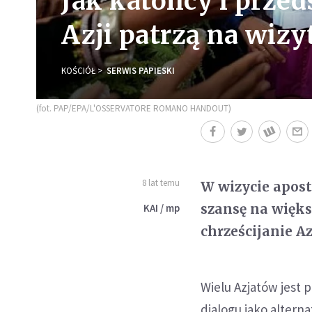
Jak katolicy i przed
Azji patrzą na wizy
KOŚCIÓŁ
SERWIS PAPIESKI
(fot. PAP/EPA/L'OSSERVATORE ROMANO HANDOUT)
8 lat temu
W wizycie apost
szansę na więks
KAI / mp
chrześcijanie Az
Wielu Azjatów jest 
dialogu jako altern