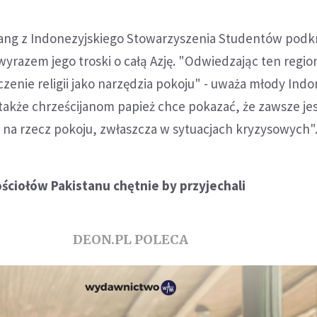
ang z Indonezyjskiego Stowarzyszenia Studentów podkr
 wyrazem jego troski o całą Azję. "Odwiedzając ten regio
zenie religii jako narzędzia pokoju" - uważa młody Ind
 także chrześcijanom papież chce pokazać, że zawsze j
 na rzecz pokoju, zwłaszcza w sytuacjach kryzysowych"
ściołów Pakistanu chętnie by przyjechali
DEON.PL POLECA