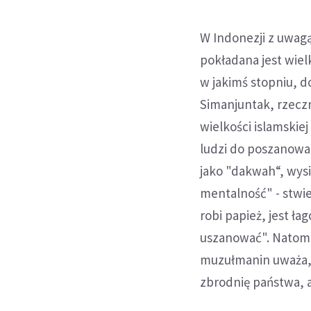
W Indonezji z uwag
pokładana jest wiel
w jakimś stopniu, d
Simanjuntak, rzecz
wielkości islamskie
ludzi do poszanowan
jako "dakwah“, wys
mentalność" - stwi
robi papież, jest ł
uszanować". Natomi
muzułmanin uważa, ż
zbrodnię państwa, a