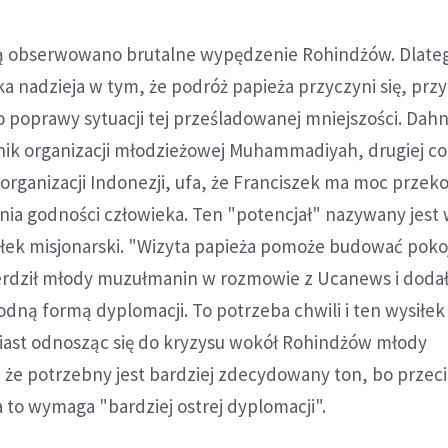
ą obserwowano brutalne wypędzenie Rohindżów. Dlateg
ka nadzieja w tym, że podróż papieża przyczyni się, prz
o poprawy sytuacji tej prześladowanej mniejszości. Dahn
nik organizacji młodzieżowej Muhammadiyah, drugiej co
j organizacji Indonezji, ufa, że Franciszek ma moc prze
ia godności człowieka. Ten "potencjał" nazywany jest 
iłek misjonarski. "Wizyta papieża pomoże budować pok
erdził młody muzułmanin w rozmowie z Ucanews i dodał:
agodną formą dyplomacji. To potrzeba chwili i ten wysiłe
ast odnosząc się do kryzysu wokół Rohindżów młody
e potrzebny jest bardziej zdecydowany ton, bo przecie
 to wymaga "bardziej ostrej dyplomacji".