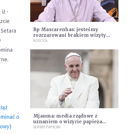
iż -
zcie
Bp Mascarenhas: jesteśmy
 Setara
rozczarowani brakiem wizyty
e
Franciszka
KOŚCIÓŁ
omina
rne.
ciąż
ominać o
Mjanma: media rządowe z
uznaniem o wizycie papieża
howy
)
Franciszka
SERWIS PAPIESKI