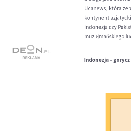
Ucanews, która zebr
kontynent azjatycki
Indonezja czy Paki
muzułmańskiego lu
Indonezja - goryc