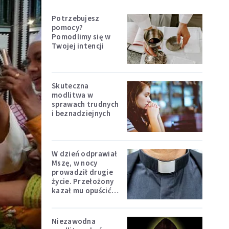
Potrzebujesz
pomocy?
Pomodlimy się w
Twojej intencji
Skuteczna
modlitwa w
sprawach trudnych
i beznadziejnych
W dzień odprawiał
Mszę, w nocy
prowadził drugie
życie. Przełożony
kazał mu opuścić
zakon
Niezawodna