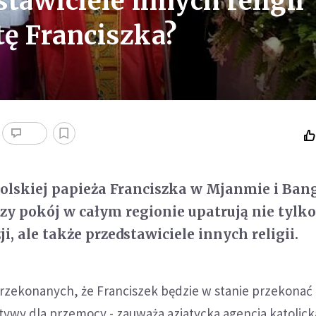
stawiciele innych religii
tę Franciszka?
olskiej papieża Franciszka w Mjanmie i Ban
zy pokój w całym regionie upatrują nie tylk
ji, ale także przedstawiciele innych religii.
przekonanych, że Franciszek będzie w stanie przekonać
atywy dla przemocy - zauważa azjatycka agencja katolick