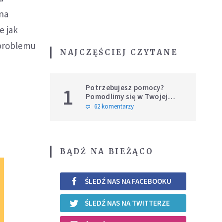
 na
e jak
 problemu
NAJCZĘŚCIEJ CZYTANE
Potrzebujesz pomocy?
1
Pomodlimy się w Twojej
intencji
62 komentarzy
BĄDŹ NA BIEŻĄCO
ŚLEDŹ NAS NA FACEBOOKU
ŚLEDŹ NAS NA TWITTERZE