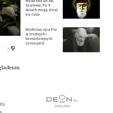
modlitwa do św.
Szarbela. Po 9
dniach mogą dziać
się cuda
Modlitwa ojca Pio
w trudnych i
beznadziejnych
sytuacjach
gladeszu
o
 do
a