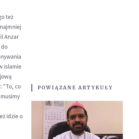
o też
ynajmniej
il Anzar
 do
konywania
w islamie
ojową
 "To, co
POWIĄZANE ARTYKUŁY
k musimy
ż idzie o