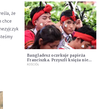
eśla, że
n chce
onezyjczyk
esteśmy
.
Bangladesz oczekuje papieża
Franciszka. Przyszli księża nie
mogą doczekać się święceń
KOŚCIÓŁ