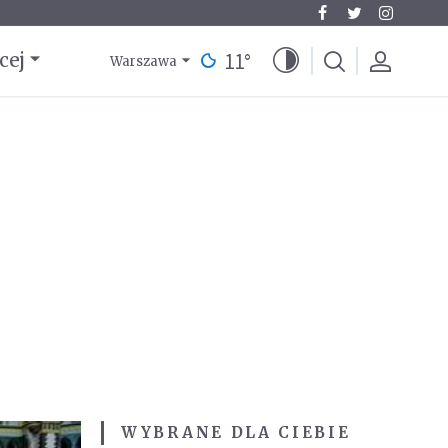
11
°
cej
Warszawa
WYBRANE DLA CIEBIE