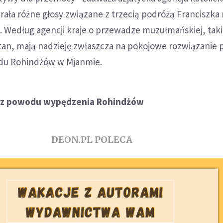
ała różne głosy związane z trzecią podróżą Franciszka
. Według agencji kraje o przewadze muzułmańskiej, taki
stan, mają nadzieję zwłaszcza na pokojowe rozwiązanie
du Rohindżów w Mjanmie.
z z powodu wypędzenia Rohindżów
DEON.PL POLECA