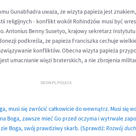
mu Gunabhadra uważa, że wizyta papieża jest znakiem, 
tii religijnych - konflikt wokół Rohindżów musi być wres
 o. Antonius Benny Susetyo, krajowy sekretarz Instytutu
donezji podkreśla, że papieża Franciszka cechuje wielki
związywanie konfliktów. Obecna wizyta papieża przyp
e jest umacnianie więzi braterskich, a nie zbrojenia milita
DEON.PL POLECA
ga, musi się zwrócić całkowicie do wewnątrz. Musi się w
a Boga, zawsze mieć Go przed oczyma i wytrwale zap
dzie Boga, swój prawdziwy skarb. (Sprawdź:
Rozwój duc