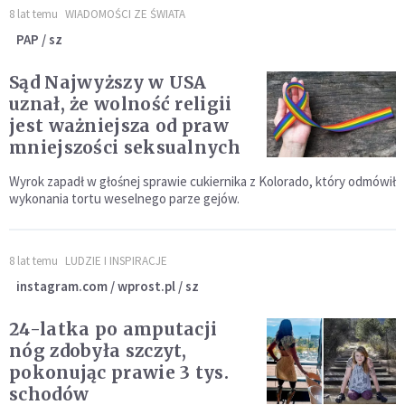
8 lat temu
WIADOMOŚCI ZE ŚWIATA
PAP / sz
Sąd Najwyższy w USA
uznał, że wolność religii
jest ważniejsza od praw
mniejszości seksualnych
Wyrok zapadł w głośnej sprawie cukiernika z Kolorado, który odmówił
wykonania tortu weselnego parze gejów.
8 lat temu
LUDZIE I INSPIRACJE
instagram.com / wprost.pl / sz
24-latka po amputacji
nóg zdobyła szczyt,
pokonując prawie 3 tys.
schodów