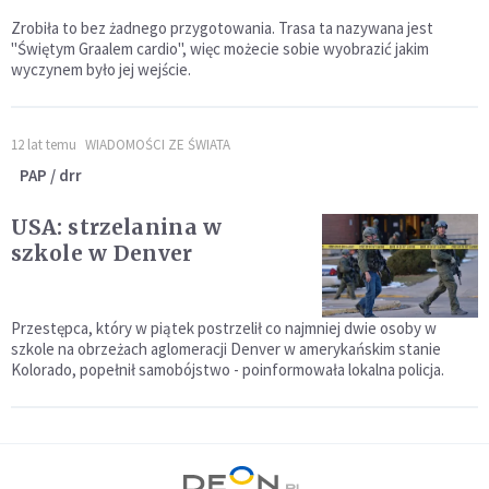
Zrobiła to bez żadnego przygotowania. Trasa ta nazywana jest
"Świętym Graalem cardio", więc możecie sobie wyobrazić jakim
wyczynem było jej wejście.
12 lat temu
WIADOMOŚCI ZE ŚWIATA
PAP / drr
USA: strzelanina w
szkole w Denver
Przestępca, który w piątek postrzelił co najmniej dwie osoby w
szkole na obrzeżach aglomeracji Denver w amerykańskim stanie
Kolorado, popełnił samobójstwo - poinformowała lokalna policja.