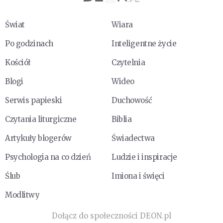
Świat
Wiara
Po godzinach
Inteligentne życie
Kościół
Czytelnia
Blogi
Wideo
Serwis papieski
Duchowość
Czytania liturgiczne
Biblia
Artykuły blogerów
Świadectwa
Psychologia na co dzień
Ludzie i inspiracje
Ślub
Imiona i święci
Modlitwy
Dołącz do społeczności DEON.pl