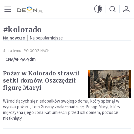
Przejdź do menu głównego
Przejdź do treści
#kolorado
Najnowsze
Najpopularniejsze
4 lata temu
PO GODZINACH
CNA/AFP/AP/dm
Pożar w Kolorado strawił
setki domów. Oszczędził
figurę Maryi
Wśród tlących się niedopałków swojego domu, który spłonął w
wyniku pożaru, Tom Greany znalazł nadzieję. Posąg Maryi, który
mężczyzna i jego żona Kat umieścili przed ich domem, pozostał
nietknięty.