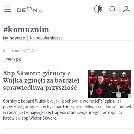
Przejdź do menu głównego
Przejdź do treści
#komuznim
Najnowsze
Najpopularniejsze
9 lat temu
KOŚCIÓŁ
PAP / pk
Abp Skworc: górnicy z
Wujka zginęli za bardziej
sprawiedliwą przyszłość
Górnicy z kopalni Wujek byli jak "pochodnie wolności"; "zginęli za
przyszłość; pragnęli, by była bardziej sprawiedliwa i solidarna" - mówił
w rocznicę tej największej tragedii stanu wojennego metropolita
katowicki abp Wiktor Skworc.