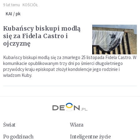
9 lat temu
KOŚCIÓŁ
KAI / pk
Kubańscy biskupi modlą
się za Fidela Castro i
ojczyznę
Kubańscy biskupi modlą się za zmarłego 25 listopada Fidela Castro. W
komunikacie opublikowanym trzy dni po śmierci długoletniego
przywódcy kraju episkopat złożył kondolencje jego rodzinie i
władzom Kuby.
Świat
Wiara
Po godzinach
Inteligentne życie