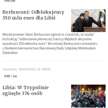
PAP/im
Berlusconi: Odblokujemy
350 mln euro dla Libii
Włoski premier Silvio Berlusconi ogłosił w czwartek, że wydał
instrukcję "odmrożenia pierwszej transzy libijskich aktywów
wysokości 350 milionów euro". Wcześniej Berlusconi rozmawiał z
członkiem kierownictwa Narodowej Rady Libijskiej Mahmudem
Dżebrilem.
14 lat temu
WIADOMOŚCI ZE ŚWIATA
PAP / im
Libia: W Trypolisie
zginęło 376 osób