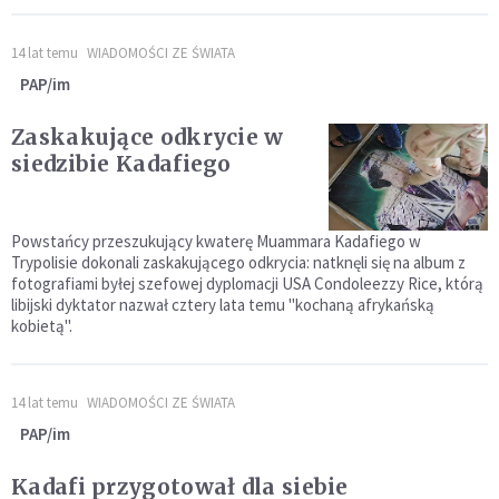
14 lat temu
WIADOMOŚCI ZE ŚWIATA
PAP/im
Zaskakujące odkrycie w
siedzibie Kadafiego
Powstańcy przeszukujący kwaterę Muammara Kadafiego w
Trypolisie dokonali zaskakującego odkrycia: natknęli się na album z
fotografiami byłej szefowej dyplomacji USA Condoleezzy Rice, którą
libijski dyktator nazwał cztery lata temu "kochaną afrykańską
kobietą".
14 lat temu
WIADOMOŚCI ZE ŚWIATA
PAP/im
Kadafi przygotował dla siebie