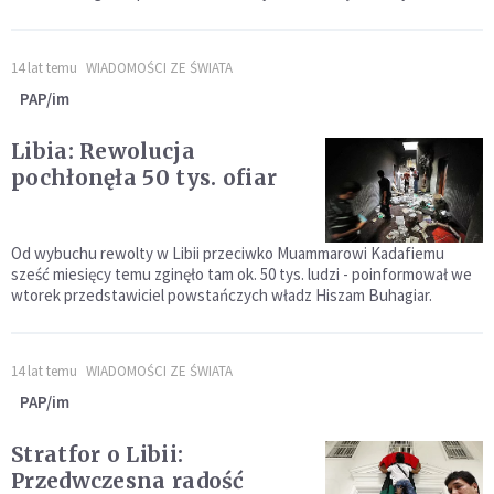
14 lat temu
WIADOMOŚCI ZE ŚWIATA
PAP/im
Libia: Rewolucja
pochłonęła 50 tys. ofiar
Od wybuchu rewolty w Libii przeciwko Muammarowi Kadafiemu
sześć miesięcy temu zginęło tam ok. 50 tys. ludzi - poinformował we
wtorek przedstawiciel powstańczych władz Hiszam Buhagiar.
14 lat temu
WIADOMOŚCI ZE ŚWIATA
PAP/im
Stratfor o Libii:
Przedwczesna radość