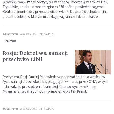
W wyniku walk, które toczyły się w sobotę i niedzielę w stolicy Libii,
Trypolisie, po obu stronach zginęło 376 osób - powiedział agencji
Reutera anonimowy przedstawiciel władz. Do starć dochodzi m.in.
przed hotelem, w którym mieszkają zagraniczni dziennikarze.
14 lat temu
WIADOMOŚCI ZE ŚWIATA
PAP/im
Rosja: Dekret ws. sankcji
przeciwko Libii
Prezydent Rosji Dmitrij Miedwiediew podpisał dekret o wejściu w
życie sankcji przeciwko Libii, przyjętych w marcu przez ONZ, w tym
m.in. zakazu prowadzenia transakcji finansowych z reżimem
Muammara Kadafiego - poinformował w piątek Kreml.
15 lat temu
WIADOMOŚCI ZE ŚWIATA