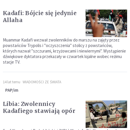
Kadafi: Bójcie się jedynie
Allaha
Muammar Kadafi wezwał zwolenników do marszu na zajęty przez
powstańców Trypolis i "oczyszczenia" stolicy z powstańców,
których nazwał "szczurami, krzyżowcami i niewiernymi". Wystąpienie
dźwiękowe dyktatora przekazały w czwartek lojalne wobec reżimu
stacje TV.
14 lat temu
WIADOMOŚCI ZE ŚWIATA
PAP/im
Libia: Zwolennicy
Kadafiego stawiają opór