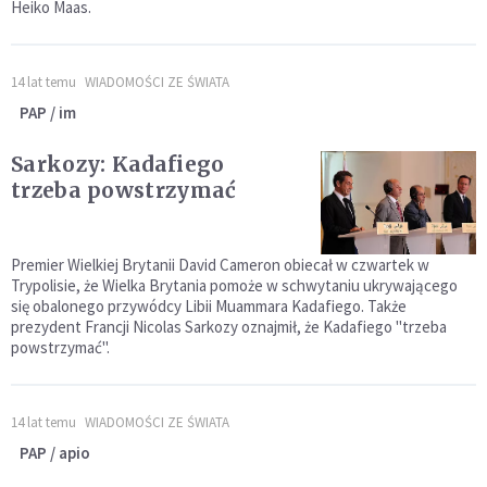
Heiko Maas.
14 lat temu
WIADOMOŚCI ZE ŚWIATA
PAP / im
Sarkozy: Kadafiego
trzeba powstrzymać
Premier Wielkiej Brytanii David Cameron obiecał w czwartek w
Trypolisie, że Wielka Brytania pomoże w schwytaniu ukrywającego
się obalonego przywódcy Libii Muammara Kadafiego. Także
prezydent Francji Nicolas Sarkozy oznajmił, że Kadafiego "trzeba
powstrzymać".
14 lat temu
WIADOMOŚCI ZE ŚWIATA
PAP / apio