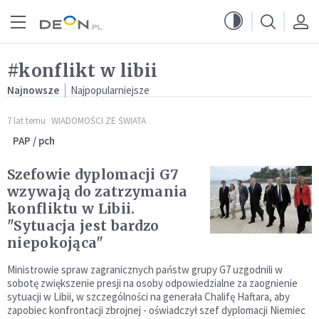
Przejdź do menu głównego
Przejdź do treści
#konflikt w libii
Najnowsze
Najpopularniejsze
7 lat temu
WIADOMOŚCI ZE ŚWIATA
PAP / pch
Szefowie dyplomacji G7
wzywają do zatrzymania
konfliktu w Libii.
"Sytuacja jest bardzo
niepokojąca"
Ministrowie spraw zagranicznych państw grupy G7 uzgodnili w
sobotę zwiększenie presji na osoby odpowiedzialne za zaognienie
sytuacji w Libii, w szczególności na generała Chalifę Haftara, aby
zapobiec konfrontacji zbrojnej - oświadczył szef dyplomacji Niemiec