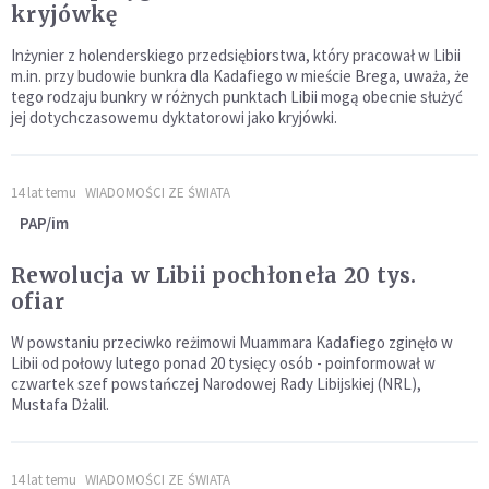
kryjówkę
Inżynier z holenderskiego przedsiębiorstwa, który pracował w Libii
m.in. przy budowie bunkra dla Kadafiego w mieście Brega, uważa, że
tego rodzaju bunkry w różnych punktach Libii mogą obecnie służyć
jej dotychczasowemu dyktatorowi jako kryjówki.
14 lat temu
WIADOMOŚCI ZE ŚWIATA
PAP/im
Rewolucja w Libii pochłoneła 20 tys.
ofiar
W powstaniu przeciwko reżimowi Muammara Kadafiego zginęło w
Libii od połowy lutego ponad 20 tysięcy osób - poinformował w
czwartek szef powstańczej Narodowej Rady Libijskiej (NRL),
Mustafa Dżalil.
14 lat temu
WIADOMOŚCI ZE ŚWIATA