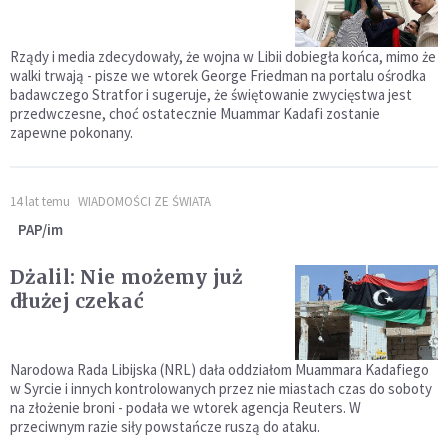
Rządy i media zdecydowały, że wojna w Libii dobiegła końca, mimo że
walki trwają - pisze we wtorek George Friedman na portalu ośrodka
badawczego Stratfor i sugeruje, że świętowanie zwycięstwa jest
przedwczesne, choć ostatecznie Muammar Kadafi zostanie
zapewne pokonany.
14 lat temu
WIADOMOŚCI ZE ŚWIATA
PAP/im
Dżalil: Nie możemy już
dłużej czekać
Narodowa Rada Libijska (NRL) dała oddziałom Muammara Kadafiego
w Syrcie i innych kontrolowanych przez nie miastach czas do soboty
na złożenie broni - podała we wtorek agencja Reuters. W
przeciwnym razie siły powstańcze ruszą do ataku.