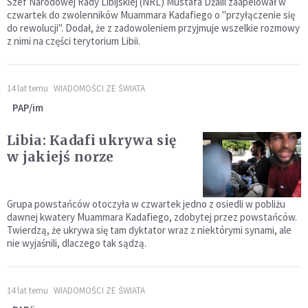
Szef Narodowej Rady Libijskiej (NRL) Mustafa Dżalil zaapelował w
czwartek do zwolenników Muammara Kadafiego o "przyłączenie się
do rewolucji". Dodał, że z zadowoleniem przyjmuje wszelkie rozmowy
z nimi na części terytorium Libii.
14 lat temu
WIADOMOŚCI ZE ŚWIATA
PAP/im
Libia: Kadafi ukrywa się
w jakiejś norze
Grupa powstańców otoczyła w czwartek jedno z osiedli w pobliżu
dawnej kwatery Muammara Kadafiego, zdobytej przez powstańców.
Twierdzą, że ukrywa się tam dyktator wraz z niektórymi synami, ale
nie wyjaśnili, dlaczego tak sądzą.
14 lat temu
WIADOMOŚCI ZE ŚWIATA