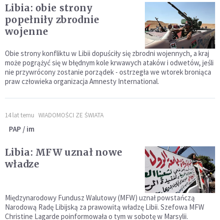
Libia: obie strony
popełniły zbrodnie
wojenne
Obie strony konfliktu w Libii dopuściły się zbrodni wojennych, a kraj
może pogrążyć się w błędnym kole krwawych ataków i odwetów, jeśli
nie przywrócony zostanie porządek - ostrzegła we wtorek broniąca
praw człowieka organizacja Amnesty International.
14 lat temu
WIADOMOŚCI ZE ŚWIATA
PAP / im
Libia: MFW uznał nowe
władze
Międzynarodowy Fundusz Walutowy (MFW) uznał powstańczą
Narodową Radę Libijską za prawowitą władzę Libii. Szefowa MFW
Christine Lagarde poinformowała o tym w sobotę w Marsylii.