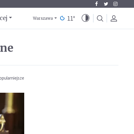
11
°
cej
Warszawa
ine
opularniejsze