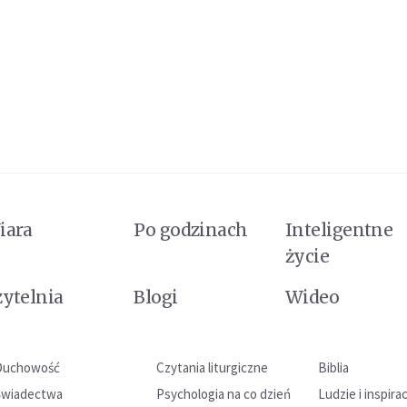
iara
Po godzinach
Inteligentne
życie
zytelnia
Blogi
Wideo
Duchowość
Czytania liturgiczne
Biblia
Świadectwa
Psychologia na co dzień
Ludzie i inspira