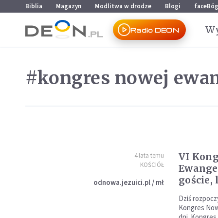
Przejdź do menu głównego
Przejdź do treści
Biblia
Magazyn
Modlitwa w drodze
Blogi
faceBó
Wy
Radio DEON
#kongres nowej ewang
VI Kong
4 lata temu
KOŚCIÓŁ
Ewangel
goście, 
odnowa.jezuici.pl / mł
Dziś rozpocz
Kongres Nowe
dni. Kongres