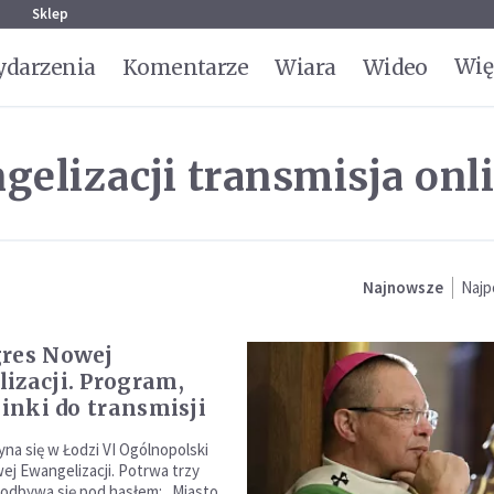
g
Sklep
Wię
darzenia
Komentarze
Wiara
Wideo
elizacji transmisja onl
Najnowsze
Najp
res Nowej
izacji. Program,
linki do transmisji
yna się w Łodzi VI Ogólnopolski
j Ewangelizacji. Potrwa trzy
 odbywa się pod hasłem: „Miasto