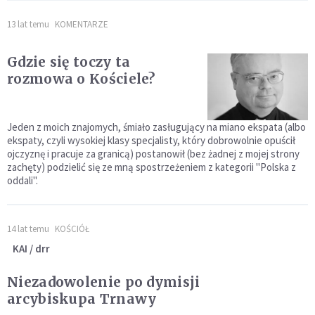
13 lat temu
KOMENTARZE
Gdzie się toczy ta
rozmowa o Kościele?
Jeden z moich znajomych, śmiało zasługujący na miano ekspata (albo
ekspaty, czyli wysokiej klasy specjalisty, który dobrowolnie opuścił
ojczyznę i pracuje za granicą) postanowił (bez żadnej z mojej strony
zachęty) podzielić się ze mną spostrzeżeniem z kategorii "Polska z
oddali".
14 lat temu
KOŚCIÓŁ
KAI / drr
Niezadowolenie po dymisji
arcybiskupa Trnawy