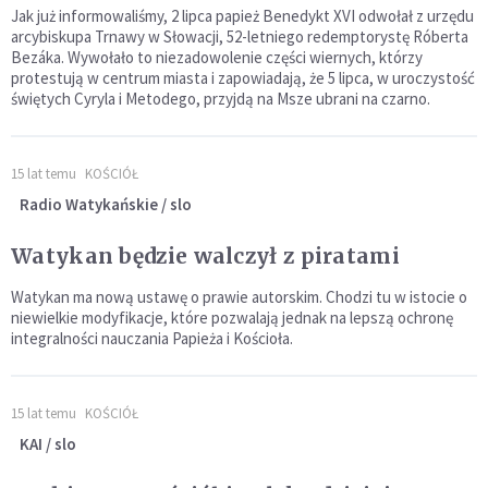
Jak już informowaliśmy, 2 lipca papież Benedykt XVI odwołał z urzędu
arcybiskupa Trnawy w Słowacji, 52-letniego redemptorystę Róberta
Bezáka. Wywołało to niezadowolenie części wiernych, którzy
protestują w centrum miasta i zapowiadają, że 5 lipca, w uroczystość
świętych Cyryla i Metodego, przyjdą na Msze ubrani na czarno.
15 lat temu
KOŚCIÓŁ
Radio Watykańskie / slo
Watykan będzie walczył z piratami
Watykan ma nową ustawę o prawie autorskim. Chodzi tu w istocie o
niewielkie modyfikacje, które pozwalają jednak na lepszą ochronę
integralności nauczania Papieża i Kościoła.
15 lat temu
KOŚCIÓŁ
KAI / slo