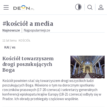
Przejdź do menu głównego
Przejdź do treści
#kościół a media
Najnowsze
Najpopularniejsze
11 lat temu
KOŚCIÓŁ
KAI / es
Kościół towarzyszem
drogi poszukujących
Boga
Kościół powinien stać się towarzyszem drogi wszystkich ludzi
poszukujących Boga. Mówiono o tym na dorocznym spotkaniu
rzeczników prasowych (17-20 czerwca) i sekretarzy generalnych
konferencji episkopatu krajów Europy (18-21 czerwca) odbyły się w
Pradze. Ich obrady przebiegały częściowo wspólnie.