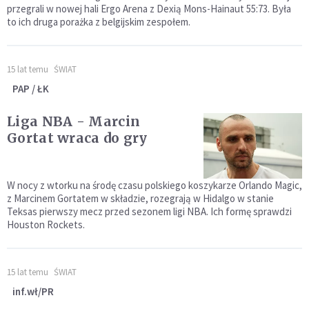
przegrali w nowej hali Ergo Arena z Dexią Mons-Hainaut 55:73. Była
to ich druga porażka z belgijskim zespołem.
15 lat temu
ŚWIAT
PAP / ŁK
Liga NBA - Marcin
Gortat wraca do gry
W nocy z wtorku na środę czasu polskiego koszykarze Orlando Magic,
z Marcinem Gortatem w składzie, rozegrają w Hidalgo w stanie
Teksas pierwszy mecz przed sezonem ligi NBA. Ich formę sprawdzi
Houston Rockets.
15 lat temu
ŚWIAT
inf.wł/PR