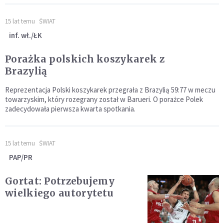
15 lat temu
ŚWIAT
inf. wł./ŁK
Porażka polskich koszykarek z
Brazylią
Reprezentacja Polski koszykarek przegrała z Brazylią 59:77 w meczu
towarzyskim, który rozegrany został w Barueri. O porażce Polek
zadecydowała pierwsza kwarta spotkania.
15 lat temu
ŚWIAT
PAP/PR
Gortat: Potrzebujemy
wielkiego autorytetu