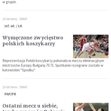
w grupie.
15 lat temu
ŚWIAT
inf. wł. / ŁK
Wymęczone zwycięstwo
polskich koszykarzy
Reprezentacja Polski koszykarzy pokonała w meczu eliminacyjnym
mistrzostw Europy Bułgarię 75:71. Spotkanie rozegrane zostało w
katowickim "Spodku".
15 lat temu
ŚWIAT
PAP/PR
Ostatni mecz u siebie,