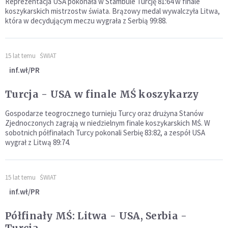
Reprezentacja USA pokonała w Stambule Turcję 81:64 w finale
koszykarskich mistrzostw świata. Brązowy medal wywalczyła Litwa,
która w decydującym meczu wygrała z Serbią 99:88.
15 lat temu
ŚWIAT
inf.wł/PR
Turcja - USA w finale MŚ koszykarzy
Gospodarze teogrocznego turnieju Turcy oraz drużyna Stanów
Zjednoczonych zagrają w niedzielnym finale koszykarskich MŚ. W
sobotnich półfinałach Turcy pokonali Serbię 83:82, a zespół USA
wygrał z Litwą 89:74.
15 lat temu
ŚWIAT
inf.wł/PR
Półfinały MŚ: Litwa - USA, Serbia -