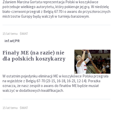
Zdaniem Marcina Gortata reprezentacja Polski w koszykówce
potrzebuje wielkiego autorytetu, który pokieruje jej grą. W niedzielę
biało-czerwoni przegrali z Belgią 67:70 i o awans do przyszłorocznych
mistrzostw Europy będą walczyli w turnieju barażowym.
15 lat temu
ŚWIAT
inf.wł/PR
Finały ME (na razie) nie
dla polskich koszykarzy
W ostatnim pojedynku eliminacji ME w koszykówce Polska przegrała
na wyjeździe z Belgią 67-70 (23-15, 16-18, 16-23, 12-14). Porażka
oznacza, że nasz zespół o awans do finałów ME będzie musiał
walczyć w dodatkowych kwalifikacjach.
15 lat temu
ŚWIAT