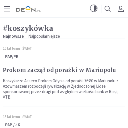
Przejdź do menu głównego
Przejdź do treści
#koszykówka
Najnowsze
Najpopularniejsze
15 lat temu
ŚWIAT
PAP/PR
Prokom zaczął od porażki w Mariupolu
Koszykarze Asseco Prokom Gdynia od porażki 76:80 w Mariupolu z
Azowmaszem rozpoczęli rywalizację w Zjednoczonej Lidze
sponsorowanej przez drugi pod względem wielkości bank w Rosji,
VTB.
15 lat temu
ŚWIAT
PAP / ŁK