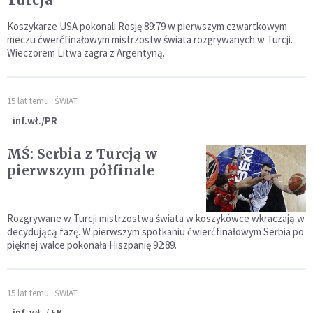
Turcja
Koszykarze USA pokonali Rosję 89:79 w pierwszym czwartkowym
meczu ćwerćfinałowym mistrzostw świata rozgrywanych w Turcji.
Wieczorem Litwa zagra z Argentyną.
15 lat temu
ŚWIAT
inf.wł./PR
MŚ: Serbia z Turcją w
pierwszym półfinale
Rozgrywane w Turcji mistrzostwa świata w koszykówce wkraczają w
decydującą fazę. W pierwszym spotkaniu ćwierćfinałowym Serbia po
pięknej walce pokonała Hiszpanię 92:89.
15 lat temu
ŚWIAT
inf. wł. / ŁK