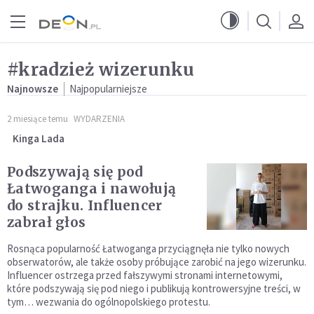
Przejdź do menu głównego
Przejdź do treści
#kradzież wizerunku
Najnowsze
Najpopularniejsze
2 miesiące temu
WYDARZENIA
Kinga Lada
Podszywają się pod
Łatwoganga i nawołują
do strajku. Influencer
zabrał głos
Rosnąca popularność Łatwoganga przyciągnęła nie tylko nowych
obserwatorów, ale także osoby próbujące zarobić na jego wizerunku.
Influencer ostrzega przed fałszywymi stronami internetowymi,
które podszywają się pod niego i publikują kontrowersyjne treści, w
tym… wezwania do ogólnopolskiego protestu.