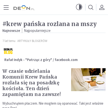
Przejdź do menu głównego
Przejdź do treści
#krew pańska rozlana na mszy
Najnowsze
Najpopularniejsze
7 lat temu
ARTYKUŁY BLOGERÓW
Rafał Indyk - "Patrząc z góry" / facebook.com
W czasie udzielania
Komunii Krew Pańska
rozlała się na posadzkę
kościoła. Ten dzień
zapamiętam na zawsze!
Wybuchnąłem płaczem. Nie mogłem się opanować. Taki jest właśnie
nasz Pan!