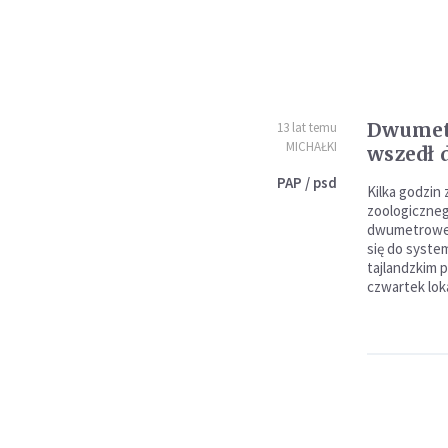
Dwumet
13 lat temu
MICHAŁKI
wszedł 
PAP / psd
Kilka godzin
zoologiczne
dwumetroweg
się do syste
tajlandzkim 
czwartek lok