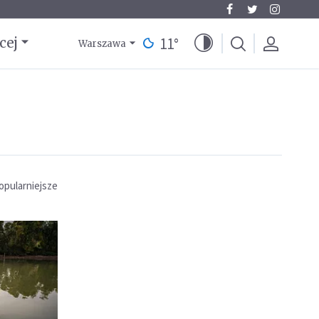
11
°
cej
Warszawa
opularniejsze