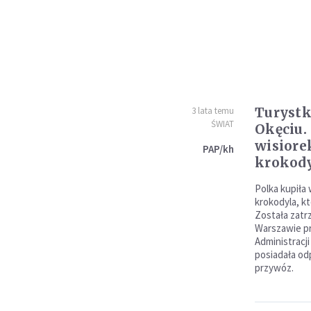
Turystk
3 lata temu
ŚWIAT
Okęciu.
wisiorek
PAP/kh
krokod
Polka kupiła 
krokodyla, kt
Została zatr
Warszawie pr
Administracj
posiadała o
przywóz.