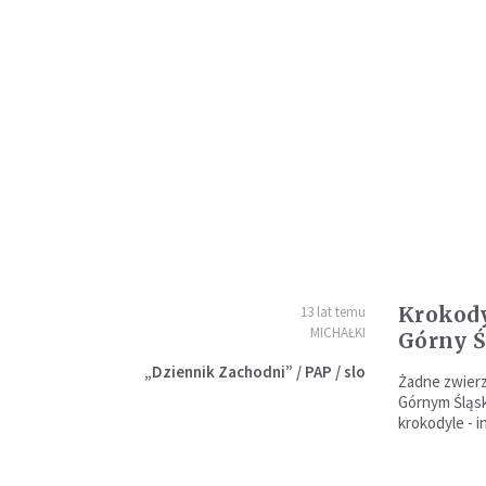
Krokody
13 lat temu
MICHAŁKI
Górny Ś
„Dziennik Zachodni” / PAP / slo
Żadne zwier
Górnym Śląsk
krokodyle - 