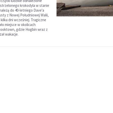
zczątki ludzkie odnalezione
trzelonego krokodyla w stanie
ależą do 40-letniego Dave'a
ysty z Nowej Południowej Walii,
 kilka dni wcześniej. Tragiczne
ało miejsce w okolicach
ooktown, gdzie Hogbin wraz z
zał wakacje.