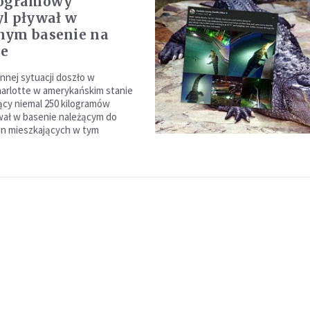
logramowy
l pływał w
nym basenie na
ie
nnej sytuacji doszło w
arlotte w amerykańskim stanie
ący niemal 250 kilogramów
wał w basenie należącym do
zin mieszkających w tym