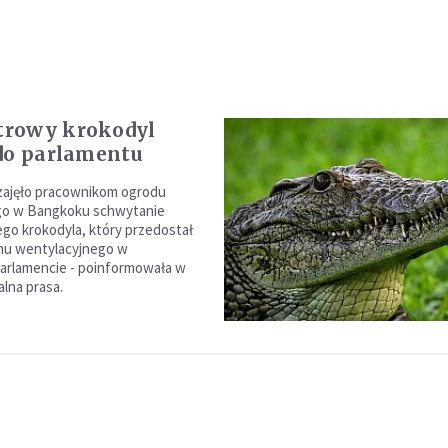
rowy krokodyl
do parlamentu
 zajęło pracownikom ogrodu
go w Bangkoku schwytanie
o krokodyla, który przedostał
mu wentylacyjnego w
parlamencie - poinformowała w
alna prasa.