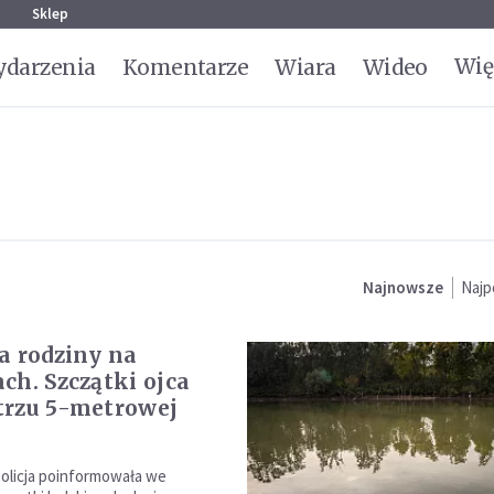
g
Sklep
Wię
darzenia
Komentarze
Wiara
Wideo
Najnowsze
Najp
a rodziny na
ch. Szczątki ojca
rzu 5-metrowej
 policja poinformowała we