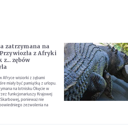
a zatrzymana na
 Przywiozła z Afryki
 z... zębów
yla
w Afryce wisiorki z zębami
óre miały być pamiątką z urlopu.
zymana na lotnisku Okęcie w
zez funkcjonariuszy Krajowej
i Skarbowej, ponieważ nie
dpowiedniego zezwolenia na