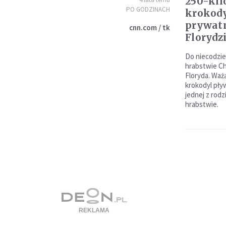
250-ki
PO GODZINACH
krokody
prywat
cnn.com / tk
Florydz
Do niecodzie
hrabstwie Ch
Floryda. Waż
krokodyl pły
jednej z rod
hrabstwie.