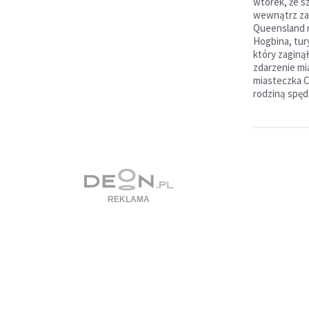
wtorek, że s
wewnątrz zas
Queensland n
Hogbina, tur
który zaginął
zdarzenie mi
miasteczka C
rodziną spęd