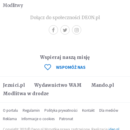
Modlitwy
Dołącz do społeczności DEON.pl
Wspieraj naszą misję
WSPOMÓŻ NAS
Jezuici.pl
Wydawnictwo WAM
Mando.pl
Modlitwa w drodze
O portalu
Regulamin
Polityka prywatności
Kontakt
Dla mediów
Reklama
Informacje o cookies
Patronat
Copyright 2019 © Deon.pl Wszystkie prawa zastrzeżone. Realizacja
ideo.pl