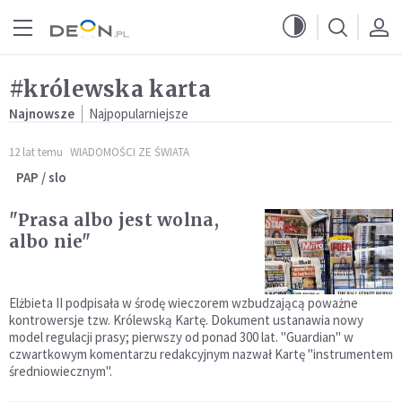
Przejdź do menu głównego
Przejdź do treści
#królewska karta
Najnowsze
Najpopularniejsze
12 lat temu
WIADOMOŚCI ZE ŚWIATA
PAP / slo
"Prasa albo jest wolna,
albo nie"
Elżbieta II podpisała w środę wieczorem wzbudzającą poważne
kontrowersje tzw. Królewską Kartę. Dokument ustanawia nowy
model regulacji prasy; pierwszy od ponad 300 lat. "Guardian" w
czwartkowym komentarzu redakcyjnym nazwał Kartę "instrumentem
średniowiecznym".