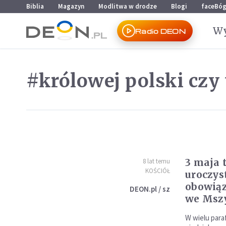
Przejdź do menu głównego
Przejdź do treści
Biblia
Magazyn
Modlitwa w drodze
Blogi
faceBó
Wy
Radio DEON
#królowej polski czy 
3 maja 
8 lat temu
KOŚCIÓŁ
uroczys
obowiąz
DEON.pl / sz
we Mszy
W wielu para