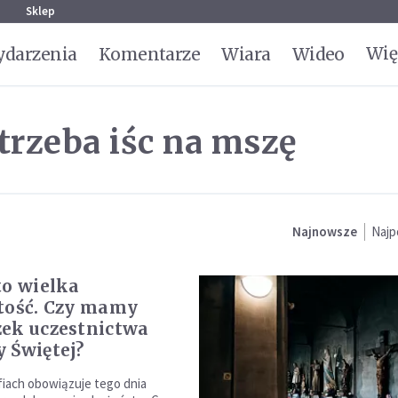
g
Sklep
Wię
darzenia
Komentarze
Wiara
Wideo
trzeba iśc na mszę
Najnowsze
Najp
to wielka
tość. Czy mamy
ek uczestnictwa
 Świętej?
fiach obowiązuje tego dnia