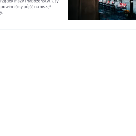
orządek mszy i nabożeństw. Czy
e powinniśmy pójść na mszę?
y.