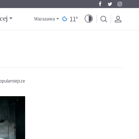
11
°
cej
Warszawa
opularniejsze