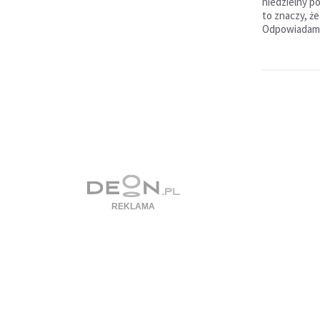
niedzielny p
to znaczy, ż
Odpowiadam