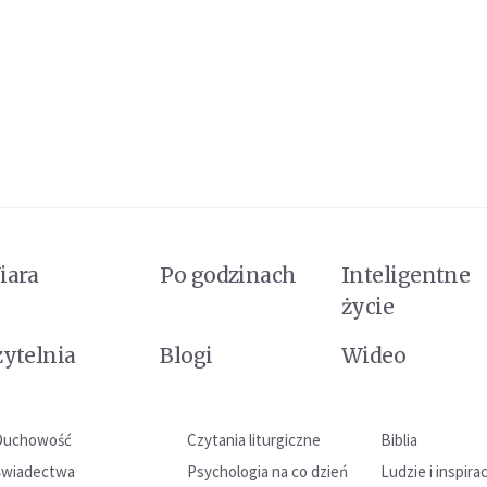
iara
Po godzinach
Inteligentne
życie
zytelnia
Blogi
Wideo
Duchowość
Czytania liturgiczne
Biblia
Świadectwa
Psychologia na co dzień
Ludzie i inspira