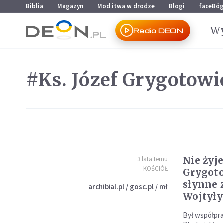
Przejdź do menu głównego
Przejdź do treści
Biblia
Magazyn
Modlitwa w drodze
Blogi
faceBó
Wy
Radio DEON
#Ks. Józef Grygotowi
Nie żyje
3 lata temu
KOŚCIÓŁ
Grygoto
słynne 
archibial.pl / gosc.pl / mł
Wojtyły
Był współpra