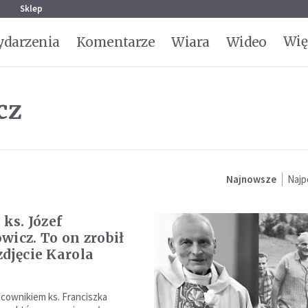
g
Sklep
Wię
darzenia
Komentarze
Wiara
Wideo
cz
Najnowsze
Najp
 ks. Józef
wicz. To on zrobił
zdjęcie Karola
cownikiem ks. Franciszka