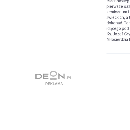
Blachnickieg
pierwsze oaz
seminarium i
świeckich, a 
dokonań. To w
idącego pod 
Ks. Józef Gr
Miłosierdzia