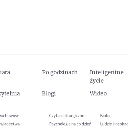
iara
Po godzinach
Inteligentne
życie
zytelnia
Blogi
Wideo
Duchowość
Czytania liturgiczne
Biblia
Świadectwa
Psychologia na co dzień
Ludzie i inspira