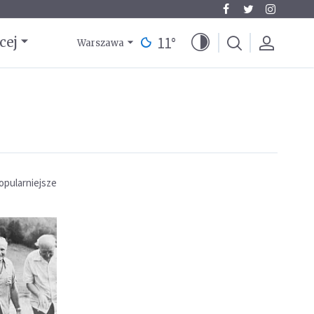
11
°
cej
Warszawa
opularniejsze