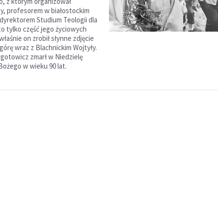
o, z którym organizował
y, profesorem w białostockim
 dyrektorem Studium Teologii dla
to tylko część jego życiowych
łaśnie on zrobił słynne zdjęcie
górę wraz z Blachnickim Wojtyły.
ygotowicz zmarł w Niedzielę
 Bożego w wieku 90 lat.