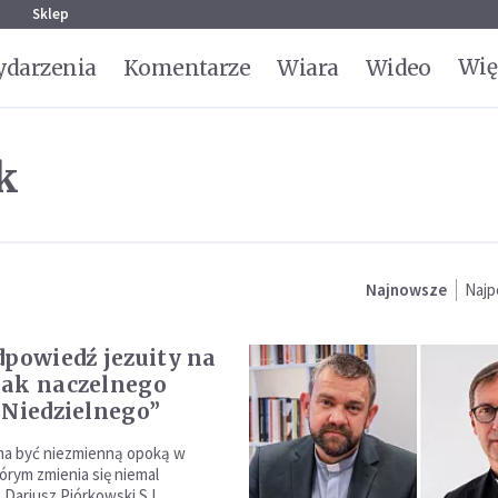
g
Sklep
Wię
darzenia
Komentarze
Wiara
Wideo
k
Najnowsze
Najp
dpowiedź jezuity na
ak naczelnego
 Niedzielnego”
ma być niezmienną opoką w
órym zmienia się niemal
 Dariusz Piórkowski SJ