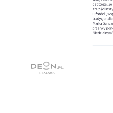
ostrzega, ż
stałości inst
u źródeł „ws
tradycjonaliz
Marka Gancar
przerwy pono
Niedzielnym”