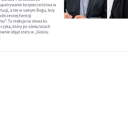
e upatrywanie bezpieczeństwa w
ytucji, a nie w samym Bogu, leży
półczesnej herezji
mu”. To reakcja na słowa ks.
czyka, który po ośmiu latach
wnie objął stery w „Gościu
.