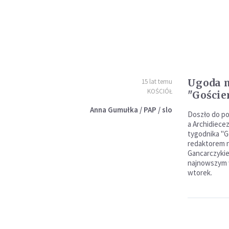
Ugoda m
15 lat temu
KOŚCIÓŁ
"Goście
Anna Gumułka / PAP / slo
Doszło do po
a Archidiece
tygodnika "Go
redaktorem 
Gancarczykie
najnowszym w
wtorek.