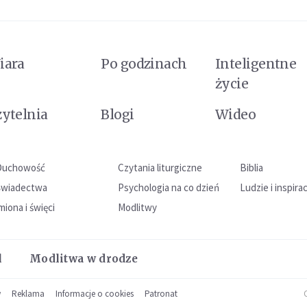
iara
Po godzinach
Inteligentne
życie
zytelnia
Blogi
Wideo
Duchowość
Czytania liturgiczne
Biblia
Świadectwa
Psychologia na co dzień
Ludzie i inspira
miona i święci
Modlitwy
l
Modlitwa w drodze
w
Reklama
Informacje o cookies
Patronat