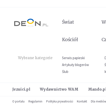
Świat
W
Kościół
C
Wybrane kategorie
Serwis papieski
Artykuły blogerów
Ślub
I
Jezuici.pl
Wydawnictwo WAM
Mando.p
O portalu
Regulamin
Polityka prywatności
Kontakt
Dla medió