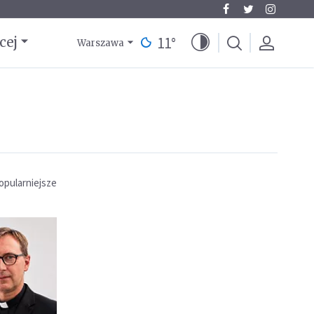
11
°
cej
Warszawa
opularniejsze