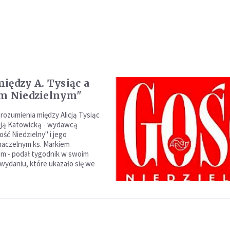
iędzy A. Tysiąc a
m Niedzielnym"
rozumienia między Alicją Tysiąc
zją Katowicką - wydawcą
ść Niedzielny" i jego
naczelnym ks. Markiem
m - podał tygodnik w swoim
ydaniu, które ukazało się we