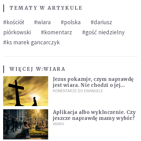
TEMATY W ARTYKULE
#kościół
#wiara
#polska
#dariusz
piórkowski
#komentarz
#gość niedzielny
#ks marek gancarczyk
WIĘCEJ W:
WIARA
Jezus pokazuje, czym naprawdę
jest wiara. Nie chodzi o jej
wielkość
KOMENTARZE DO EWANGELII
Aplikacja albo wykluczenie. Czy
jeszcze naprawdę mamy wybór?
WIARA