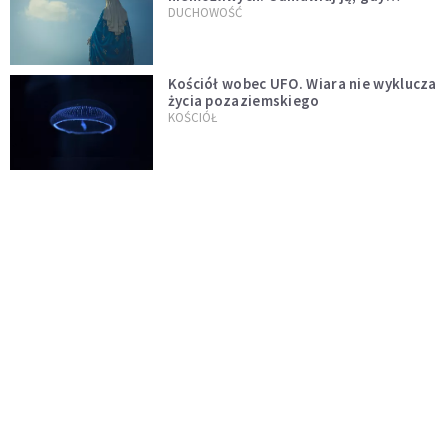
wszystko idzie źle
DUCHOWOŚĆ
Kościół wobec UFO. Wiara nie wyklucza
życia pozaziemskiego
KOŚCIÓŁ