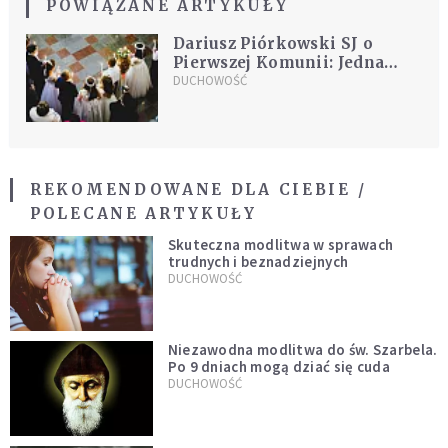
POWIĄZANE ARTYKUŁY
Dariusz Piórkowski SJ o
Pierwszej Komunii: Jedna
rzecz mnie zastanowiła, jedno
DUCHOWOŚĆ
zdanie
REKOMENDOWANE DLA CIEBIE /
POLECANE ARTYKUŁY
Skuteczna modlitwa w sprawach
trudnych i beznadziejnych
DUCHOWOŚĆ
Niezawodna modlitwa do św. Szarbela.
Po 9 dniach mogą dziać się cuda
DUCHOWOŚĆ