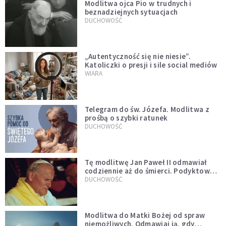
Modlitwa ojca Pio w trudnych i
beznadziejnych sytuacjach
DUCHOWOŚĆ
„Autentyczność się nie niesie”.
Katoliczki o presji i sile social mediów
WIARA
Telegram do św. Józefa. Modlitwa z
prośbą o szybki ratunek
DUCHOWOŚĆ
Tę modlitwę Jan Paweł II odmawiał
codziennie aż do śmierci. Podyktował
mu ją ojciec
DUCHOWOŚĆ
Modlitwa do Matki Bożej od spraw
niemożliwych. Odmawiaj ją, gdy