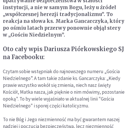
upatrywanie bezpieczeństwa w stałości
instytucji, a nie w samym Bogu, leży u źródeł
„współczesnej herezji tradycjonalizmu”. To
reakcja na słowa ks. Marka Gancarczyka, który
po ośmiu latach przerwy ponownie objął stery
w „Gościu Niedzielnym”.
Oto cały wpis Dariusza Piórkowskiego SJ
na Facebooku:
Czytam sobie wstępniak do najnowszego numeru „Gościa
Niedzielnego”. A tam takie zdanie ks. Gancarczyka: „Kiedy
prawie wszystko wokół się zmienia, niech nasz święty
Kościół, Matka nasza, jak pięknie o nim mówimy, pozostanie
opoką". To by wiele wyjaśniało w aktualnej linii "Gościa
Niedzielnego" i sporej części katolicyzmu.
To nie Bóg i Jego niezmienność ma być gwarantem naszej
nadziei i poczucia bezpieczeństwa, lecz niezmienność