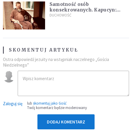
Samotność osób
konsekrowanych. Kapucyn:
Życie w pojedynkę rzadko jest
DUCHOWOŚĆ
sielanką
SKOMENTUJ ARTYKUŁ
Ostra odpowiedź jezuity na wstępniak naczelnego „Gościa
Niedzielnego”
Zaloguj się
lub
skomentuj jako Gość
Twój komentarz będzie moderowany
DODAJ KOMENTARZ