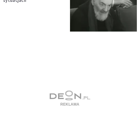
sytuacjach