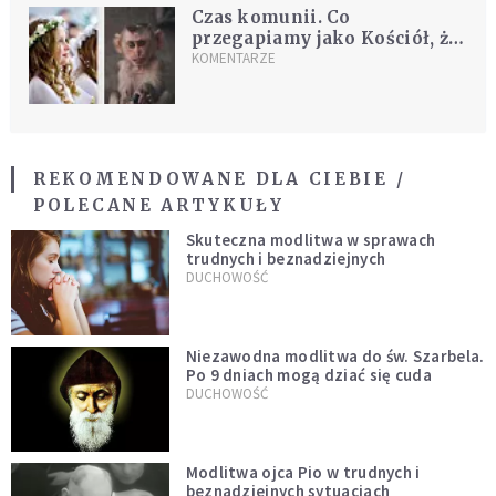
Czas komunii. Co
przegapiamy jako Kościół, że
ludzie wolą szukać głębi gdzie
KOMENTARZE
indziej?
REKOMENDOWANE DLA CIEBIE /
POLECANE ARTYKUŁY
Skuteczna modlitwa w sprawach
trudnych i beznadziejnych
DUCHOWOŚĆ
Niezawodna modlitwa do św. Szarbela.
Po 9 dniach mogą dziać się cuda
DUCHOWOŚĆ
Modlitwa ojca Pio w trudnych i
beznadziejnych sytuacjach