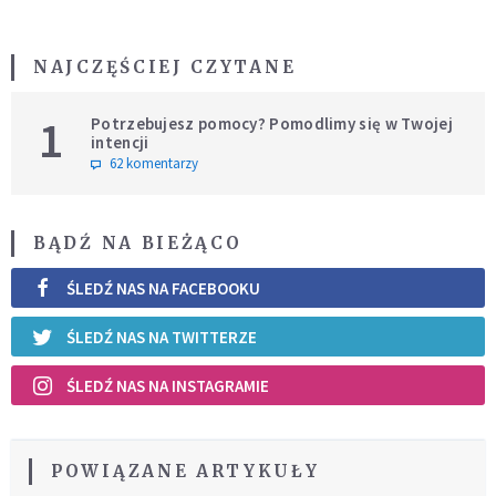
NAJCZĘŚCIEJ CZYTANE
1
Potrzebujesz pomocy? Pomodlimy się w Twojej
intencji
62 komentarzy
BĄDŹ NA BIEŻĄCO
ŚLEDŹ NAS NA FACEBOOKU
ŚLEDŹ NAS NA TWITTERZE
ŚLEDŹ NAS NA INSTAGRAMIE
POWIĄZANE ARTYKUŁY