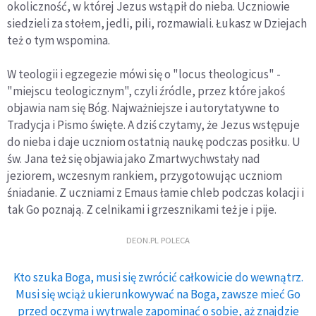
okoliczność, w której Jezus wstąpił do nieba. Uczniowie
siedzieli za stołem, jedli, pili, rozmawiali. Łukasz w Dziejach
też o tym wspomina.
W teologii i egzegezie mówi się o "locus theologicus" -
"miejscu teologicznym", czyli źródle, przez które jakoś
objawia nam się Bóg. Najważniejsze i autorytatywne to
Tradycja i Pismo święte. A dziś czytamy, że Jezus wstępuje
do nieba i daje uczniom ostatnią naukę podczas posiłku. U
św. Jana też się objawia jako Zmartwychwstały nad
jeziorem, wczesnym rankiem, przygotowując uczniom
śniadanie. Z uczniami z Emaus łamie chleb podczas kolacji i
tak Go poznają. Z celnikami i grzesznikami też je i pije.
DEON.PL POLECA
Kto szuka Boga, musi się zwrócić całkowicie do wewnątrz.
Musi się wciąż ukierunkowywać na Boga, zawsze mieć Go
przed oczyma i wytrwale zapominać o sobie, aż znajdzie