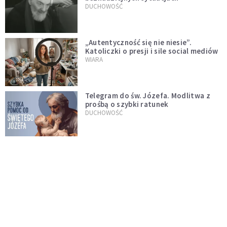
DUCHOWOŚĆ
„Autentyczność się nie niesie”.
Katoliczki o presji i sile social mediów
WIARA
Telegram do św. Józefa. Modlitwa z
prośbą o szybki ratunek
DUCHOWOŚĆ
Tę modlitwę Jan Paweł II odmawiał
codziennie aż do śmierci. Podyktował
mu ją ojciec
DUCHOWOŚĆ
Modlitwa do Matki Bożej od spraw
niemożliwych. Odmawiaj ją, gdy
wszystko idzie źle
DUCHOWOŚĆ