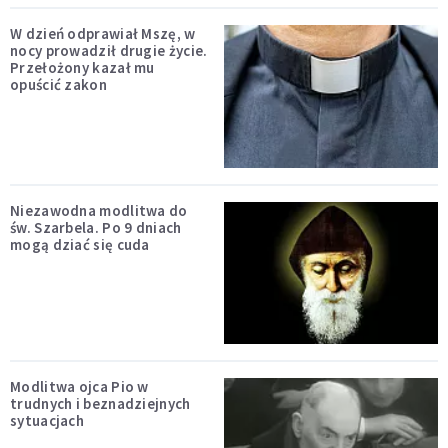
W dzień odprawiał Mszę, w
nocy prowadził drugie życie.
Przełożony kazał mu
opuścić zakon
Niezawodna modlitwa do
św. Szarbela. Po 9 dniach
mogą dziać się cuda
Modlitwa ojca Pio w
trudnych i beznadziejnych
sytuacjach