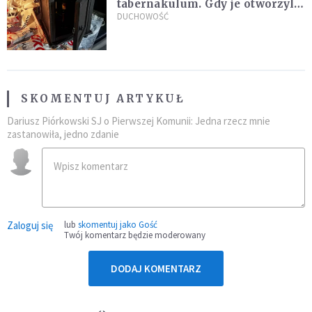
tabernakulum. Gdy je otworzyli,
"zapach świeżego chleba
DUCHOWOŚĆ
zdominował smród spalenizny"
SKOMENTUJ ARTYKUŁ
Dariusz Piórkowski SJ o Pierwszej Komunii: Jedna rzecz mnie
zastanowiła, jedno zdanie
Zaloguj się
lub
skomentuj jako Gość
Twój komentarz będzie moderowany
DODAJ KOMENTARZ