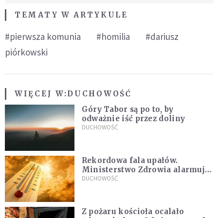
TEMATY W ARTYKULE
#pierwsza komunia
#homilia
#dariusz
piórkowski
WIĘCEJ W:
DUCHOWOŚĆ
Góry Tabor są po to, by
odważnie iść przez doliny
DUCHOWOŚĆ
Rekordowa fala upałów.
Ministerstwo Zdrowia alarmuje
po doświadczeniach z czerwca
DUCHOWOŚĆ
Z pożaru kościoła ocalało