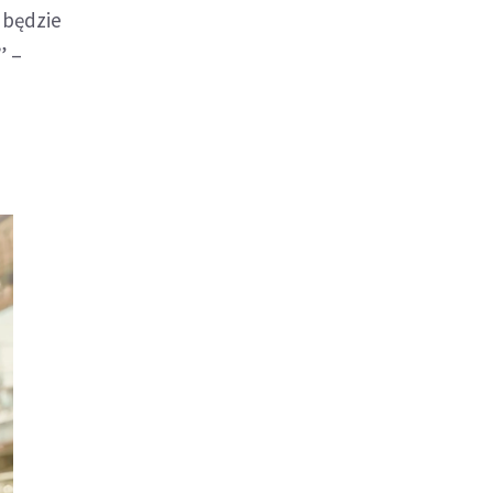
 będzie
” –