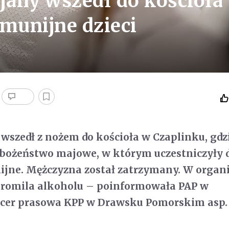
ijany wszedł do kościoła
munijne dzieci
 wszedł z nożem do kościoła w Czaplinku, gdz
bożeństwo majowe, w którym uczestniczyły d
jne. Mężczyzna został zatrzymany. W organ
 promila alkoholu – poinformowała PAP w
ficer prasowa KPP w Drawsku Pomorskim asp.