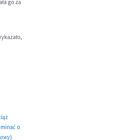
ała go za
wykazało,
ciąż
ominać o
howy
)