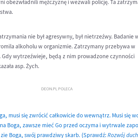
rni obezwładnili mężczyznę i wezwali policję. Ta zatrzym
stwa.
zatrzymania nie był agresywny, był nietrzeźwy. Badanie 
promila alkoholu w organizmie. Zatrzymany przebywa w
e. Gdy wytrzeźwieje, będą z nim prowadzone czynności
azała asp. Żych.
DEON.PL POLECA
ga, musi się zwrócić całkowicie do wewnątrz. Musi się w
a Boga, zawsze mieć Go przed oczyma i wytrwale zap
dzie Boga, swój prawdziwy skarb. (Sprawdź:
Rozwój duc