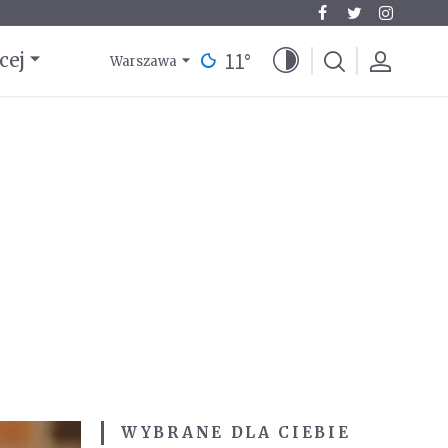
11
°
cej
Warszawa
WYBRANE DLA CIEBIE