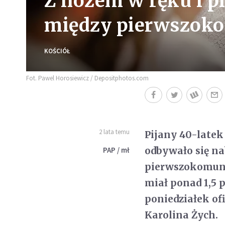
Z nożem w ręku i p
między pierwszoko
KOŚCIÓŁ
Fot. Pawel Horosiewicz / Depositphotos.com
2 lata temu
Pijany 40-latek
odbywało się na
PAP / mł
pierwszokomuni
miał ponad 1,5
poniedziałek o
Karolina Żych.