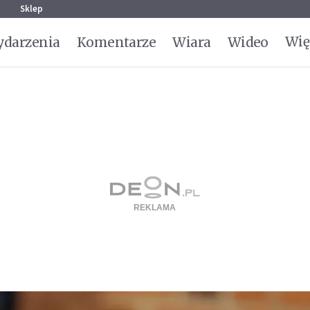
g
Sklep
Wię
darzenia
Komentarze
Wiara
Wideo