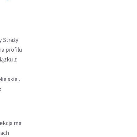
y Straży
a profilu
iązku z
ejskiej.
z
rekcja ma
mach