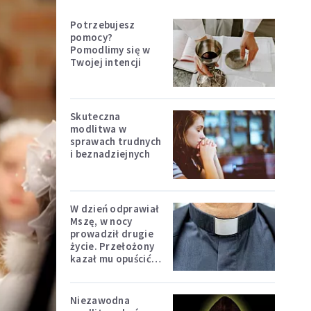
Potrzebujesz
pomocy?
Pomodlimy się w
Twojej intencji
Skuteczna
modlitwa w
sprawach trudnych
i beznadziejnych
W dzień odprawiał
Mszę, w nocy
prowadził drugie
życie. Przełożony
kazał mu opuścić
zakon
Niezawodna