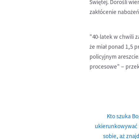
Świętej. Dorośli wie
zakłócenie nabożeń
"40-latek w chwili 
że miał ponad 1,5 
policyjnym areszci
procesowe" – przek
Kto szuka Bo
ukierunkowywać n
sobie, aż znaj