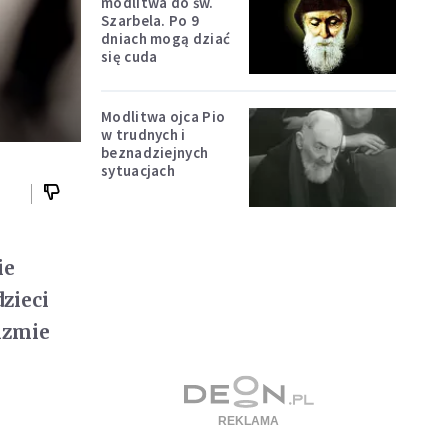
modlitwa do św.
Szarbela. Po 9
dniach mogą dziać
się cuda
Modlitwa ojca Pio
w trudnych i
beznadziejnych
sytuacjach
ie
zieci
izmie