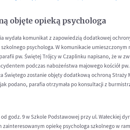
aną objęte opieką psychologa
fia wydała komunikat z zapowiedzią dodatkowej ochron
ki szkolnego psychologa. W komunikacie umieszczonym n
rafii pw. Świętej Trójcy w Czaplinku napisano, że w zw
ncydentem podczas nabożeństwa majowego kościół pw.
a Świętego zostanie objęty dodatkową ochroną Straży Mi
jak podano, parafia otrzymała po konsultacji z burmistr
od godz. 9 w Szkole Podstawowej przy ul. Wałeckiej dy
m zainteresowanym opiekę psychologa szkolnego w ra