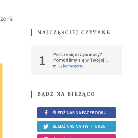
szenia
NAJCZĘŚCIEJ CZYTANE
Potrzebujesz pomocy?
1
Pomodlimy się w Twojej
intencji
62 komentarzy
BĄDŹ NA BIEŻĄCO
ŚLEDŹ NAS NA FACEBOOKU
ŚLEDŹ NAS NA TWITTERZE