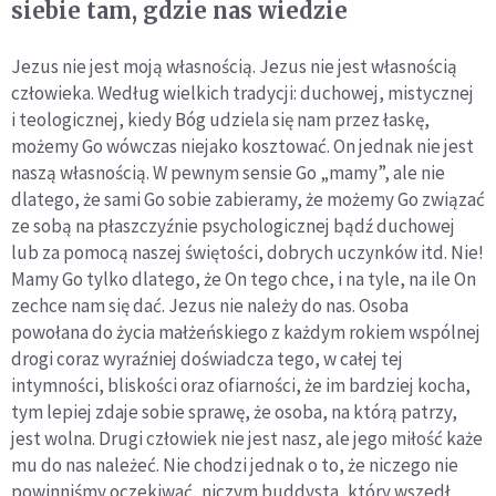
siebie tam, gdzie nas wiedzie
Jezus nie jest moją własnością. Jezus nie jest własnością
człowieka. Według wielkich tradycji: duchowej, mistycznej
i teologicznej, kiedy Bóg udziela się nam przez łaskę,
możemy Go wówczas niejako kosztować. On jednak nie jest
naszą własnością. W pewnym sensie Go „mamy”, ale nie
dlatego, że sami Go sobie zabieramy, że możemy Go związać
ze sobą na płaszczyźnie psychologicznej bądź duchowej
lub za pomocą naszej świętości, dobrych uczynków itd. Nie!
Mamy Go tylko dlatego, że On tego chce, i na tyle, na ile On
zechce nam się dać. Jezus nie należy do nas. Osoba
powołana do życia małżeńskiego z każdym rokiem wspólnej
drogi coraz wyraźniej doświadcza tego, w całej tej
intymności, bliskości oraz ofiarności, że im bardziej kocha,
tym lepiej zdaje sobie sprawę, że osoba, na którą patrzy,
jest wolna. Drugi człowiek nie jest nasz, ale jego miłość każe
mu do nas należeć. Nie chodzi jednak o to, że niczego nie
powinniśmy oczekiwać, niczym buddysta, który wszedł