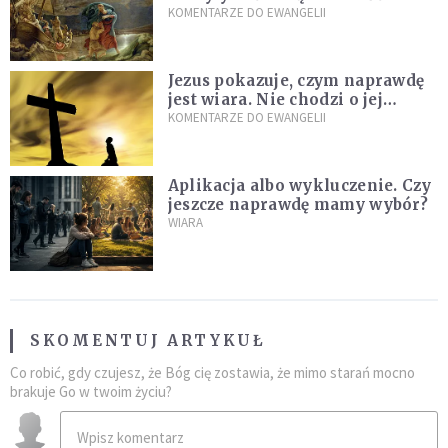
burzach codziennego życia
KOMENTARZE DO EWANGELII
Jezus pokazuje, czym naprawdę
jest wiara. Nie chodzi o jej
wielkość
KOMENTARZE DO EWANGELII
Aplikacja albo wykluczenie. Czy
jeszcze naprawdę mamy wybór?
WIARA
SKOMENTUJ ARTYKUŁ
Co robić, gdy czujesz, że Bóg cię zostawia, że mimo starań mocno
brakuje Go w twoim życiu?