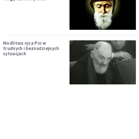
Modlitwa ojca Pio w
trudnych i beznadziejnych
sytuacjach