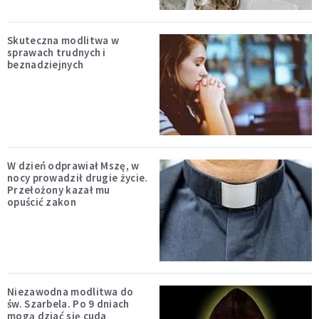
Skuteczna modlitwa w
sprawach trudnych i
beznadziejnych
W dzień odprawiał Mszę, w
nocy prowadził drugie życie.
Przełożony kazał mu
opuścić zakon
Niezawodna modlitwa do
św. Szarbela. Po 9 dniach
mogą dziać się cuda