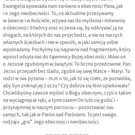
Ewangelia opowiada nam zarówno o obecności Pana, jak
i o Jego nieobecności. To, co aktualnie przeżywamy
w świecie i w Kościele, wzywa nas do myślenia i mówienia
o obecności Stwórcy oraz uczenia się, by odkrywać ją na
drogach, na których do nas przychodzi, a nie na naszych
własnych ścieżkach i nie w sposób, w jaki sami ją sobie
wyobrażamy. Pochylmy się najpierw nad fragmentem, który
wprost odsyła nas do tajemnicy Bożej obecności. Mówi on
o Jezusie zgubionym w świątyni. To brzmi przedziwnie: Pan
Jezus przepadł bez śladu, zgubił się swej Matce – Maryi. To
rodzi w nas pytania – m.in. o to, jak to się stało, że pozwoliła,
aby Syn zniknął jej z oczu? Czy dobrze się Nim opiekowała?
Chcielibyśmy zawsze myśleć o Bogu obecnym, czyli o takim
na wyciągnięcie ręki, a tymczasem On lubi się gubić i –
przynajmniej w naszym poczuciu – pozostawiać nas
samych, tak jak w Pieśni nad Pieśniami. To jest swego
rodzaju „gra” Jego obecności i nieobecności.