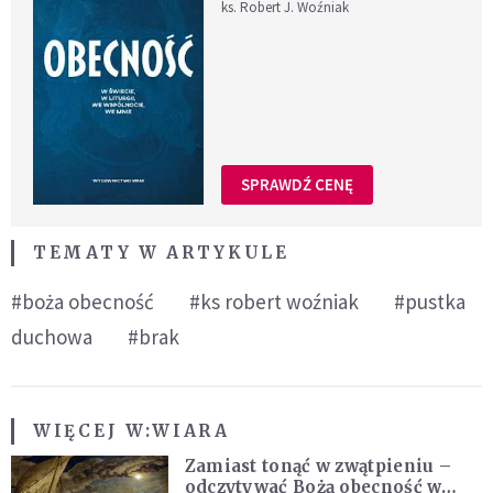
ks. Robert J. Woźniak
SPRAWDŹ CENĘ
TEMATY W ARTYKULE
#boża obecność
#ks robert woźniak
#pustka
duchowa
#brak
WIĘCEJ W:
WIARA
Zamiast tonąć w zwątpieniu –
odczytywać Bożą obecność w