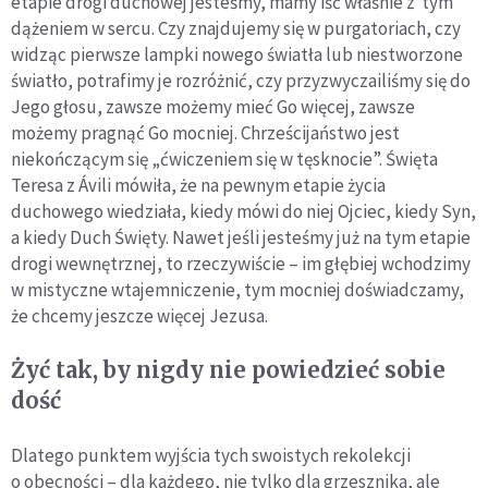
etapie drogi duchowej jesteśmy, mamy iść właśnie z tym
dążeniem w sercu. Czy znajdujemy się w purgatoriach, czy
widząc pierwsze lampki nowego światła lub niestworzone
światło, potrafimy je rozróżnić, czy przyzwyczailiśmy się do
Jego głosu, zawsze możemy mieć Go więcej, zawsze
możemy pragnąć Go mocniej. Chrześcijaństwo jest
niekończącym się „ćwiczeniem się w tęsknocie”. Święta
Teresa z Ávili mówiła, że na pewnym etapie życia
duchowego wiedziała, kiedy mówi do niej Ojciec, kiedy Syn,
a kiedy Duch Święty. Nawet jeśli jesteśmy już na tym etapie
drogi wewnętrznej, to rzeczywiście – im głębiej wchodzimy
w mistyczne wtajemniczenie, tym mocniej doświadczamy,
że chcemy jeszcze więcej Jezusa.
Żyć tak, by nigdy nie powiedzieć sobie
dość
Dlatego punktem wyjścia tych swoistych rekolekcji
o obecności – dla każdego, nie tylko dla grzesznika, ale