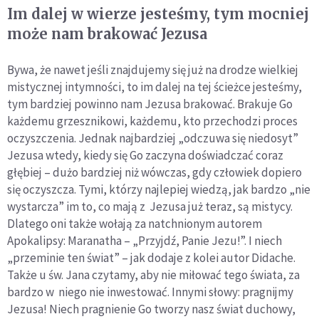
Im dalej w wierze jesteśmy, tym mocniej
może nam brakować Jezusa
Bywa, że nawet jeśli znajdujemy się już na drodze wielkiej
mistycznej intymności, to im dalej na tej ścieżce jesteśmy,
tym bardziej powinno nam Jezusa brakować. Brakuje Go
każdemu grzesznikowi, każdemu, kto przechodzi proces
oczyszczenia. Jednak najbardziej „odczuwa się niedosyt”
Jezusa wtedy, kiedy się Go zaczyna doświadczać coraz
głębiej – dużo bardziej niż wówczas, gdy człowiek dopiero
się oczyszcza. Tymi, którzy najlepiej wiedzą, jak bardzo „nie
wystarcza” im to, co mają z Jezusa już teraz, są mistycy.
Dlatego oni także wołają za natchnionym autorem
Apokalipsy: Maranatha – „Przyjdź, Panie Jezu!”. I niech
„przeminie ten świat” – jak dodaje z kolei autor Didache.
Także u św. Jana czytamy, aby nie miłować tego świata, za
bardzo w niego nie inwestować. Innymi słowy: pragnijmy
Jezusa! Niech pragnienie Go tworzy nasz świat duchowy,