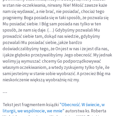
w stan nie-oczekiwania, nirwany. Nie! Miłość zawsze każe
nam się wydawać, a nie brać, nie posiadać, chociaż tego
pragniemy. Boga posiada się w taki sposób, że pozwala się
Mu posiadać siebie. I Bóg sam posiada nas tylko w ten
sposób, że nam się daje. (…) Gdybyśmy pozwalali Mu
prowadzić siebie tam, dokąd nas wiedzie, gdybyśmy
pozwalali Mu posiadać siebie, jakże bardzo
doświadczalibyśmy tego, że On jest w nas i że jest dla nas,
i jakże głęboko przeżywalibyśmy Jego obecność. My jednak
wolimy ją wymuszać: chcemy Go podporządkowywać
własnym oczekiwaniom, a wtedy zyskujemy tylko tyle, ile
sami jesteśmy w stanie sobie wyobrazić. A przecież Bóg ma
nieskończenie większą wyobraźnię niż my.
---
Tekst jest fragmentem książki
"Obecność. W świecie, w
liturgii, we wspólnocie, we mnie"
autorstwa ks. Roberta