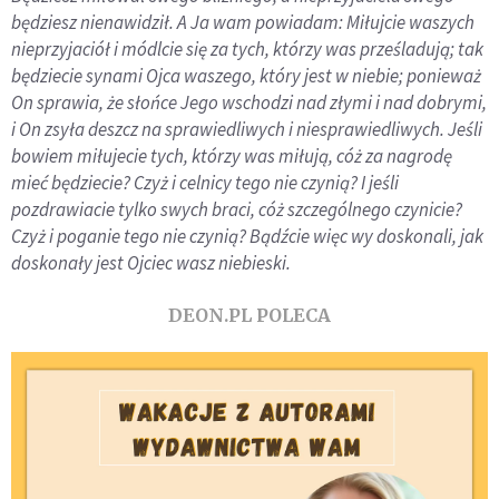
będziesz nienawidził. A Ja wam powiadam: Miłujcie waszych
nieprzyjaciół i módlcie się za tych, którzy was prześladują; tak
będziecie synami Ojca waszego, który jest w niebie; ponieważ
On sprawia, że słońce Jego wschodzi nad złymi i nad dobrymi,
i On zsyła deszcz na sprawiedliwych i niesprawiedliwych. Jeśli
bowiem miłujecie tych, którzy was miłują, cóż za nagrodę
mieć będziecie? Czyż i celnicy tego nie czynią? I jeśli
pozdrawiacie tylko swych braci, cóż szczególnego czynicie?
Czyż i poganie tego nie czynią? Bądźcie więc wy doskonali, jak
doskonały jest Ojciec wasz niebieski.
DEON.PL POLECA