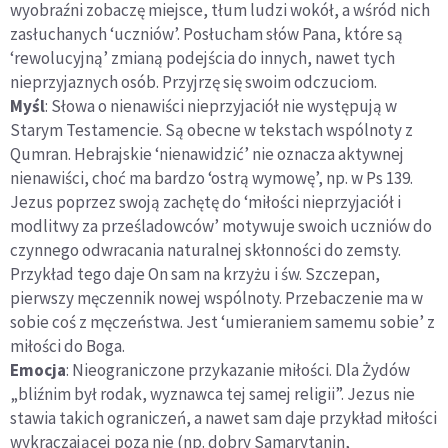
wyobraźni zobaczę miejsce, tłum ludzi wokół, a wśród nich
zasłuchanych ‘uczniów’. Posłucham słów Pana, które są
‘rewolucyjną’ zmianą podejścia do innych, nawet tych
nieprzyjaznych osób. Przyjrzę się swoim odczuciom.
Myśl
: Słowa o nienawiści nieprzyjaciół nie występują w
Starym Testamencie. Są obecne w tekstach wspólnoty z
Qumran. Hebrajskie ‘nienawidzić’ nie oznacza aktywnej
nienawiści, choć ma bardzo ‘ostrą wymowę’, np. w Ps 139.
Jezus poprzez swoją zachętę do ‘miłości nieprzyjaciół i
modlitwy za prześladowców’ motywuje swoich uczniów do
czynnego odwracania naturalnej skłonności do zemsty.
Przykład tego daje On sam na krzyżu i św. Szczepan,
pierwszy męczennik nowej wspólnoty. Przebaczenie ma w
sobie coś z męczeństwa. Jest ‘umieraniem samemu sobie’ z
miłości do Boga.
Emocja
: Nieograniczone przykazanie miłości. Dla Żydów
„bliźnim był rodak, wyznawca tej samej religii”. Jezus nie
stawia takich ograniczeń, a nawet sam daje przykład miłości
wykraczającej poza nie (np. dobry Samarytanin,