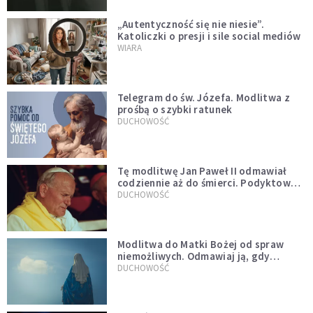
„Autentyczność się nie niesie”.
Katoliczki o presji i sile social mediów
WIARA
Telegram do św. Józefa. Modlitwa z
prośbą o szybki ratunek
DUCHOWOŚĆ
Tę modlitwę Jan Paweł II odmawiał
codziennie aż do śmierci. Podyktował
mu ją ojciec
DUCHOWOŚĆ
Modlitwa do Matki Bożej od spraw
niemożliwych. Odmawiaj ją, gdy
wszystko idzie źle
DUCHOWOŚĆ