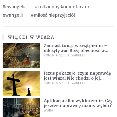
#ewangelia
#codzienny komentarz do
ewangelii
#miłość nieprzyjaciół
WIĘCEJ W:
WIARA
Zamiast tonąć w zwątpieniu –
odczytywać Bożą obecność w
burzach codziennego życia
KOMENTARZE DO EWANGELII
Jezus pokazuje, czym naprawdę
jest wiara. Nie chodzi o jej
wielkość
KOMENTARZE DO EWANGELII
Aplikacja albo wykluczenie. Czy
jeszcze naprawdę mamy wybór?
WIARA