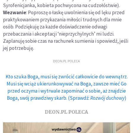
Syrofenicjanka, kobieta pochwycona na cudzołóstwie).
Wezwanie
: Poproszę o łaskę uwolnienia się od lęku przed
praktykowaniem przykazania miłości trudnych dla mnie
osób. Podziękuję za każde doświadczenie odwagi
przebaczania i akceptacji ‘nieprzychylnych’ mi ludzi.
Zaplanuję sobie czas na rachunek sumienia i spowiedź, jeśli
jej potrzebuję.
DEON.PL POLECA
Kto szuka Boga, musi się zwrócić całkowicie do wewnątrz.
Musi się wciąż ukierunkowywać na Boga, zawsze mieć Go
przed oczyma i wytrwale zapominać o sobie, aż znajdzie
Boga, swój prawdziwy skarb. (Sprawdź:
Rozwój duchowy
)
DEON.PL POLECA