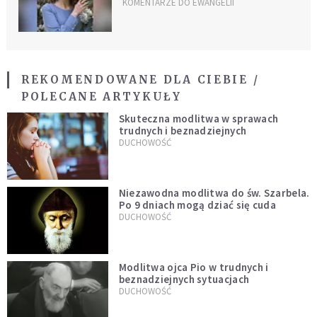
ludzkie serca
KOMENTARZE DO EWANGELII
REKOMENDOWANE DLA CIEBIE /
POLECANE ARTYKUŁY
Skuteczna modlitwa w sprawach
trudnych i beznadziejnych
DUCHOWOŚĆ
Niezawodna modlitwa do św. Szarbela.
Po 9 dniach mogą dziać się cuda
DUCHOWOŚĆ
Modlitwa ojca Pio w trudnych i
beznadziejnych sytuacjach
DUCHOWOŚĆ