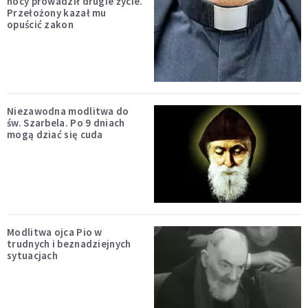
nocy prowadził drugie życie.
Przełożony kazał mu
opuścić zakon
Niezawodna modlitwa do
św. Szarbela. Po 9 dniach
mogą dziać się cuda
Modlitwa ojca Pio w
trudnych i beznadziejnych
sytuacjach