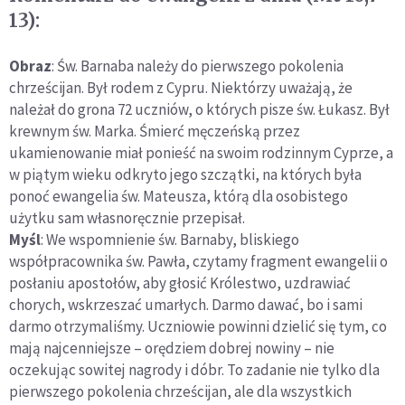
13):
Obraz
: Św. Barnaba należy do pierwszego pokolenia
chrześcijan. Był rodem z Cypru. Niektórzy uważają, że
należał do grona 72 uczniów, o których pisze św. Łukasz. Był
krewnym św. Marka. Śmierć męczeńską przez
ukamienowanie miał ponieść na swoim rodzinnym Cyprze, a
w piątym wieku odkryto jego szczątki, na których była
ponoć ewangelia św. Mateusza, którą dla osobistego
użytku sam własnoręcznie przepisał.
Myśl
: We wspomnienie św. Barnaby, bliskiego
współpracownika św. Pawła, czytamy fragment ewangelii o
posłaniu apostołów, aby głosić Królestwo, uzdrawiać
chorych, wskrzeszać umarłych. Darmo dawać, bo i sami
darmo otrzymaliśmy. Uczniowie powinni dzielić się tym, co
mają najcenniejsze – orędziem dobrej nowiny – nie
oczekując sowitej nagrody i dóbr. To zadanie nie tylko dla
pierwszego pokolenia chrześcijan, ale dla wszystkich