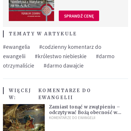
SPRAWDŹ CENĘ
TEMATY W ARTYKULE
#ewangelia
#codzienny komentarz do
ewangelii
#królestwo niebieskie
#darmo
otrzymaliście
#darmo dawajcie
WIĘCEJ
KOMENTARZE DO
W:
EWANGELII
Zamiast tonąć w zwątpieniu –
odczytywać Bożą obecność w
burzach codziennego życia
KOMENTARZE DO EWANGELII