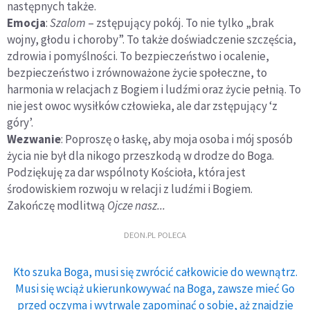
następnych także.
Emocja
:
Szalom
– zstępujący pokój. To nie tylko „brak
wojny, głodu i choroby”. To także doświadczenie szczęścia,
zdrowia i pomyślności. To bezpieczeństwo i ocalenie,
bezpieczeństwo i zrównoważone życie społeczne, to
harmonia w relacjach z Bogiem i ludźmi oraz życie pełnią. To
nie jest owoc wysiłków człowieka, ale dar zstępujący ‘z
góry’.
Wezwanie
: Poproszę o łaskę, aby moja osoba i mój sposób
życia nie był dla nikogo przeszkodą w drodze do Boga.
Podziękuję za dar wspólnoty Kościoła, która jest
środowiskiem rozwoju w relacji z ludźmi i Bogiem.
Zakończę modlitwą
Ojcze nasz...
DEON.PL POLECA
Kto szuka Boga, musi się zwrócić całkowicie do wewnątrz.
Musi się wciąż ukierunkowywać na Boga, zawsze mieć Go
przed oczyma i wytrwale zapominać o sobie, aż znajdzie