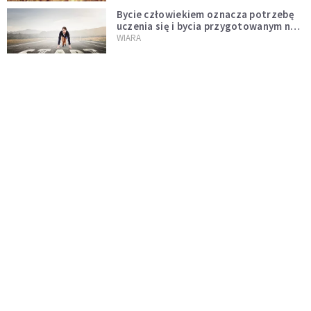
Bycie człowiekiem oznacza potrzebę
uczenia się i bycia przygotowanym na
nowość każdej sytuacji
WIARA
Boskie wyznanie miłości - J 15, 9-17
KOMENTARZE DO EWANGELII