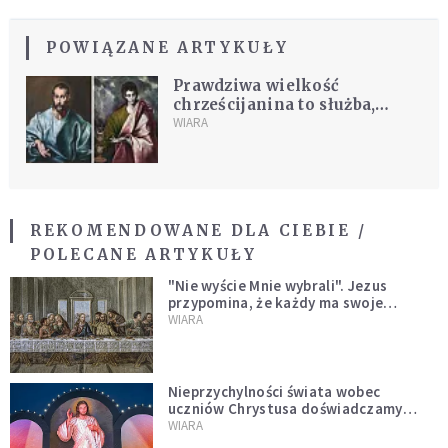
POWIĄZANE ARTYKUŁY
Prawdziwa wielkość
chrześcijanina to służba,
miłosierdzie i pojednanie
WIARA
REKOMENDOWANE DLA CIEBIE /
POLECANE ARTYKUŁY
"Nie wyście Mnie wybrali". Jezus
przypomina, że każdy ma swoje
miejsce i swoją misję
WIARA
Nieprzychylności świata wobec
uczniów Chrystusa doświadczamy
wszyscy, również dzisiaj
WIARA