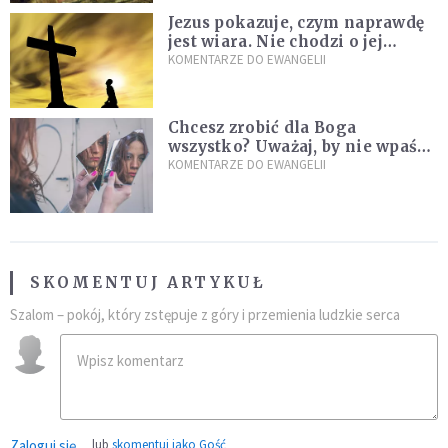
Jezus pokazuje, czym naprawdę
jest wiara. Nie chodzi o jej
wielkość
KOMENTARZE DO EWANGELII
Chcesz zrobić dla Boga
wszystko? Uważaj, by nie wpaść
w groźną pułapkę
KOMENTARZE DO EWANGELII
SKOMENTUJ ARTYKUŁ
Szalom – pokój, który zstępuje z góry i przemienia ludzkie serca
Zaloguj się
lub
skomentuj jako Gość