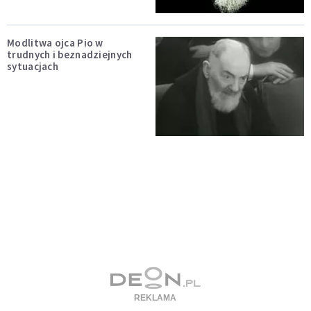
Modlitwa ojca Pio w
trudnych i beznadziejnych
sytuacjach