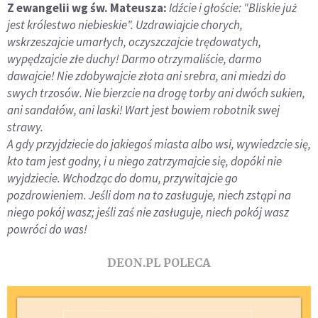
Z ewangelii wg św. Mateusza:
Idźcie i głoście: "Bliskie już
jest królestwo niebieskie". Uzdrawiajcie chorych,
wskrzeszajcie umarłych, oczyszczajcie trędowatych,
wypędzajcie złe duchy! Darmo otrzymaliście, darmo
dawajcie! Nie zdobywajcie złota ani srebra, ani miedzi do
swych trzosów. Nie bierzcie na drogę torby ani dwóch sukien,
ani sandałów, ani laski! Wart jest bowiem robotnik swej
strawy.
A gdy przyjdziecie do jakiegoś miasta albo wsi, wywiedzcie się,
kto tam jest godny, i u niego zatrzymajcie się, dopóki nie
wyjdziecie. Wchodząc do domu, przywitajcie go
pozdrowieniem. Jeśli dom na to zasługuje, niech zstąpi na
niego pokój wasz; jeśli zaś nie zasługuje, niech pokój wasz
powróci do was!
DEON.PL POLECA