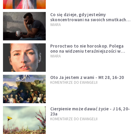
Co się dzieje, gdy jesteśmy
skoncentrowani na swoich smutkach?
Mówi o tym św. Jan
WIARA
Proroctwo to nie horoskop. Polega
ono na widzeniu teraźniejszości w
świetle przeszłości Jezusa
WIARA
Oto Ja jestem z wami - Mt 28, 16-20
KOMENTARZE DO EWANGELII
Cierpienie może dawać życie - J 16, 20-
23a
KOMENTARZE DO EWANGELII