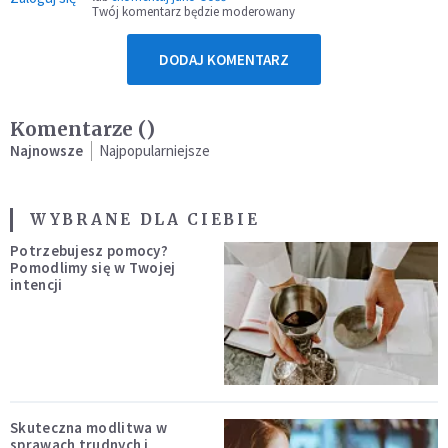
Twój komentarz będzie moderowany
DODAJ KOMENTARZ
Komentarze (
)
Najnowsze
Najpopularniejsze
WYBRANE DLA CIEBIE
Potrzebujesz pomocy?
Pomodlimy się w Twojej
intencji
Skuteczna modlitwa w
sprawach trudnych i