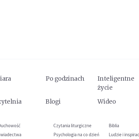
iara
Po godzinach
Inteligentne
życie
zytelnia
Blogi
Wideo
Duchowość
Czytania liturgiczne
Biblia
Świadectwa
Psychologia na co dzień
Ludzie i inspira