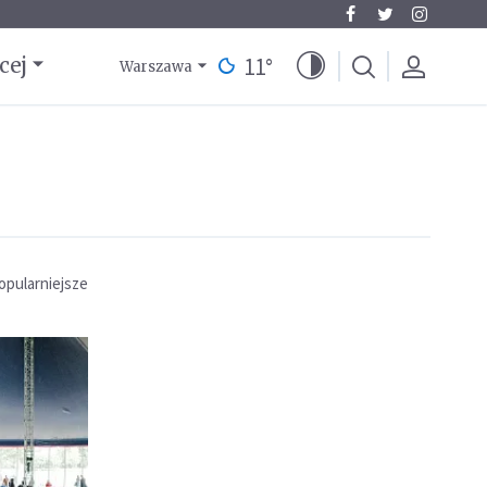
11
°
cej
Warszawa
opularniejsze