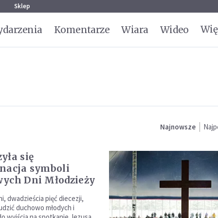
g
Sklep
Wię
darzenia
Komentarze
Wiara
Wideo
Najnowsze
Najp
yła się
nacja symboli
ych Dni Młodzieży
, dwadzieścia pięć diecezji,
budzić duchowo młodych i
do wyjścia na spotkanie Jezusa.