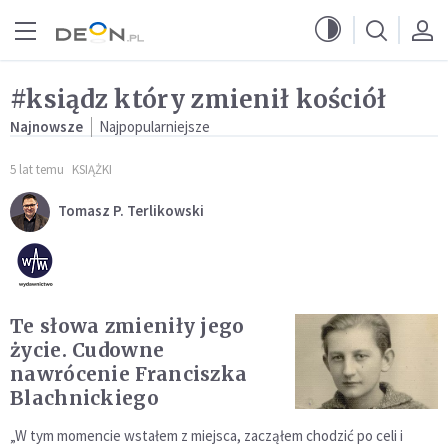
Przejdź do menu głównego
Przejdź do treści
#ksiądz który zmienił kościół
Najnowsze
Najpopularniejsze
5 lat temu
KSIĄŻKI
Tomasz P. Terlikowski
Te słowa zmieniły jego
życie. Cudowne
nawrócenie Franciszka
Blachnickiego
„W tym momencie wstałem z miejsca, zacząłem chodzić po celi i