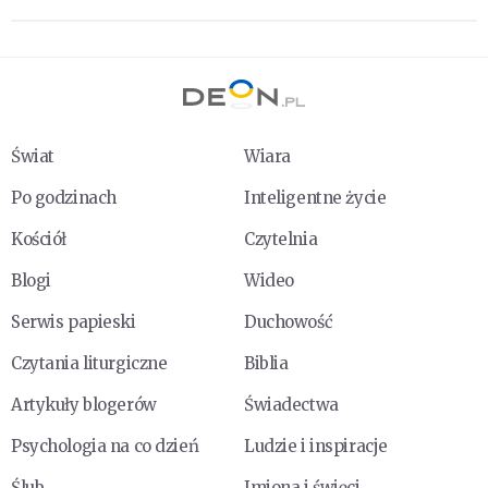
Świat
Wiara
Po godzinach
Inteligentne życie
Kościół
Czytelnia
Blogi
Wideo
Serwis papieski
Duchowość
Czytania liturgiczne
Biblia
Artykuły blogerów
Świadectwa
Psychologia na co dzień
Ludzie i inspiracje
Ślub
Imiona i święci