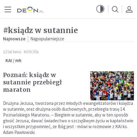
Przejdź do menu głównego
Przejdź do treści
#ksiądz w sutannie
Najnowsze
Najpopularniejsze
12 lat temu
KOŚCIÓŁ
KAI / mh
Poznań: ksiądz w
sutannie przebiegł
maraton
Drużyna Jezusa, tworzona przez młodych ewangelizatorów i księdza
w sutannie, oraz drużyna osób duchownych, przebiegła trasę 14.
Poznańskiego Maratonu. ‒ Biegłem w sutannie, aby w ten sposób
głosić Jezusa, dawać świadectwo o szczęśliwym życiu w kapłaństwie
i wszystkim przypomnieć, że Bóg jest - mówi w rozmowie z KAI ks.
Adam Pawłowski.