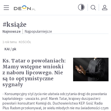
Przejdź do menu głównego
Przejdź do treści
#książe
Najnowsze
Najpopularniejsze
1 rok temu
KOŚCIÓŁ
KAI / pk
Ks. Tatar o powołaniach:
Mamy wstępne wnioski
z naboru lipcowego. Nie
są to optymistyczne
sygnały
- Konsumpcyjny styl życia nie ułatwia odczytania drogi do powołania
kapłańskiego - uważa ks. prof. Marek Tatar, krajowy duszpasterz
powołań i konsultant Komisji ds. Duchowieństwa KEP. Gość Radia
Plus Radom przekonywał, że wielu młodych nie ma świadomości czym