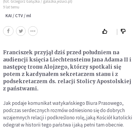
(fot. Grzegorz Gałązka / galazka.jezuici.pl)
9 lat temu
KAI / CTV / ml
Franciszek przyjął dziś przed południem na
audiencji księcia Liechtensteinu Jana Adama II i
następcę tronu Alojzego, którzy spotkali się
potem z kardynałem sekretarzem stanu i z
podsekretarzem ds. relacji Stolicy Apostolskiej
z państwami.
Jak podaje komunikat watykańskiego Biura Prasowego,
podczas serdecznych rozmów odniesiono się do dobrych
wzajemnych relacji i podkreślono rolę, jaką Kościół katolicki
odegrał w historii tego państwa i jaką pełni tam obecnie.