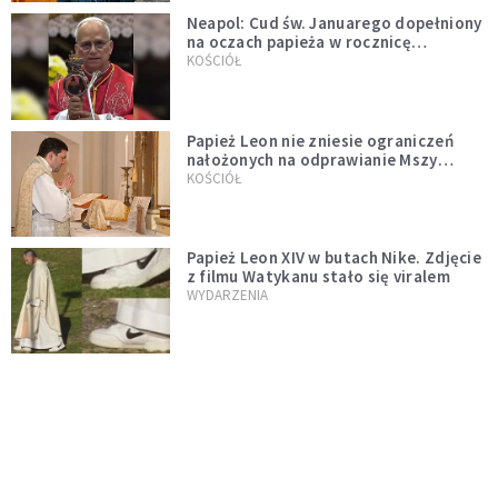
Neapol: Cud św. Januarego dopełniony
na oczach papieża w rocznicę
pontyfikatu!
KOŚCIÓŁ
Papież Leon nie zniesie ograniczeń
nałożonych na odprawianie Mszy
trydenckiej. „Traditionis custodes”
KOŚCIÓŁ
zostaje w mocy
Papież Leon XIV w butach Nike. Zdjęcie
z filmu Watykanu stało się viralem
WYDARZENIA