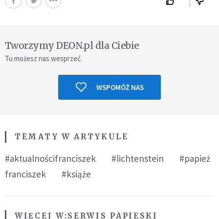
Tworzymy DEON.pl dla Ciebie
Tu możesz nas wesprzeć.
WSPOMÓŻ NAS
TEMATY W ARTYKULE
#aktualnościfranciszek
#lichtenstein
#papież
franciszek
#książe
WIĘCEJ W:
SERWIS PAPIESKI