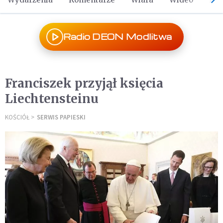
Radio DEON Modlitwa
Franciszek przyjął księcia
Liechtensteinu
KOŚCIÓŁ
SERWIS PAPIESKI