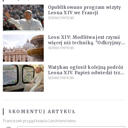
Opublikowano program wizyty
Leona XIV we Francji
SERWIS PAPIESKI
Leon XIV: Modlitwa jest czymś
więcej niż techniką. "Odkryjmy
ją na nowo"
SERWIS PAPIESKI
Watykan ogłosił kolejną podróż
Leona XIV. Papież odwiedzi trzy
kraje Ameryki Południowej
SERWIS PAPIESKI
SKOMENTUJ ARTYKUŁ
Franciszek przyjął księcia Liechtensteinu