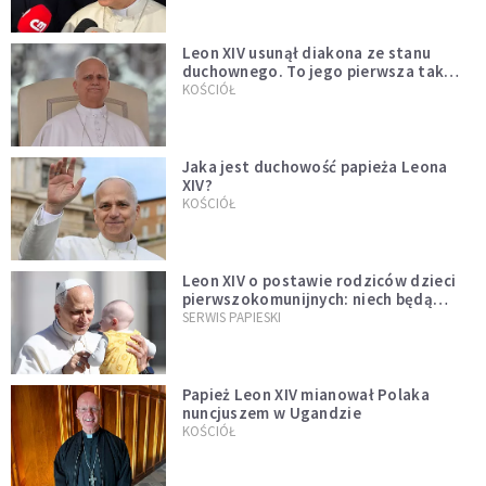
Leon XIV usunął diakona ze stanu
duchownego. To jego pierwsza tak
bezprecedensowa decyzja
KOŚCIÓŁ
Jaka jest duchowość papieża Leona
XIV?
KOŚCIÓŁ
Leon XIV o postawie rodziców dzieci
pierwszokomunijnych: niech będą
przykładem
SERWIS PAPIESKI
Papież Leon XIV mianował Polaka
nuncjuszem w Ugandzie
KOŚCIÓŁ