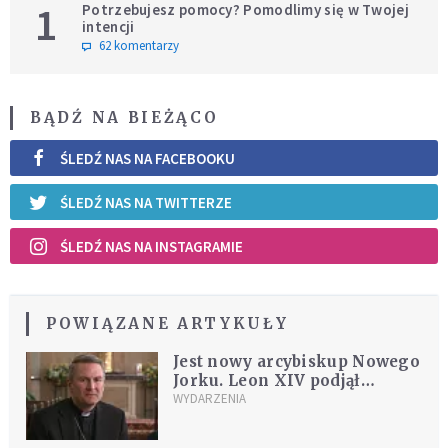
1
Potrzebujesz pomocy? Pomodlimy się w Twojej
intencji
62 komentarzy
BĄDŹ NA BIEŻĄCO
ŚLEDŹ NAS NA FACEBOOKU
ŚLEDŹ NAS NA TWITTERZE
ŚLEDŹ NAS NA INSTAGRAMIE
POWIĄZANE ARTYKUŁY
Jest nowy arcybiskup Nowego
Jorku. Leon XIV podjął
decyzję
WYDARZENIA