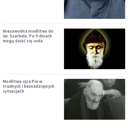
Niezawodna modlitwa do
św. Szarbela. Po 9 dniach
mogą dziać się cuda
Modlitwa ojca Pio w
trudnych i beznadziejnych
sytuacjach