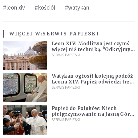
#leon xiv
#kościół
#watykan
WIĘCEJ W:
SERWIS PAPIESKI
Leon XIV: Modlitwa jest czymś
więcej niż techniką. "Odkryjmy
ją na nowo"
SERWIS PAPIESKI
Watykan ogłosił kolejną podróż
Leona XIV. Papież odwiedzi trzy
kraje Ameryki Południowej
SERWIS PAPIESKI
Papież do Polaków: Niech
pielgrzymowanie na Jasną Górę
umocni wiarę i nadzieję
SERWIS PAPIESKI