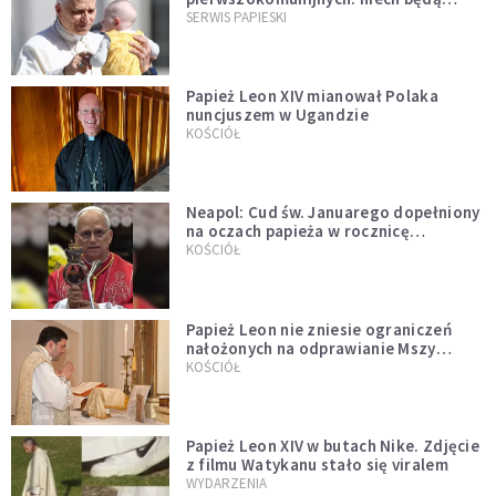
przykładem
SERWIS PAPIESKI
Papież Leon XIV mianował Polaka
nuncjuszem w Ugandzie
KOŚCIÓŁ
Neapol: Cud św. Januarego dopełniony
na oczach papieża w rocznicę
pontyfikatu!
KOŚCIÓŁ
Papież Leon nie zniesie ograniczeń
nałożonych na odprawianie Mszy
trydenckiej. „Traditionis custodes”
KOŚCIÓŁ
zostaje w mocy
Papież Leon XIV w butach Nike. Zdjęcie
z filmu Watykanu stało się viralem
WYDARZENIA