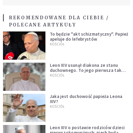
REKOMENDOWANE DLA CIEBIE /
POLECANE ARTYKUŁY
To będzie "akt schizmatyczny". Papież
apeluje do lefebrystów
KOŚCIÓŁ
Leon XIV usunął diakona ze stanu
duchownego. To jego pierwsza tak
bezprecedensowa decyzja
KOŚCIÓŁ
Jaka jest duchowość papieża Leona
XIV?
KOŚCIÓŁ
Leon XIV o postawie rodziców dzieci
pierwszokomunijnych: niech będą