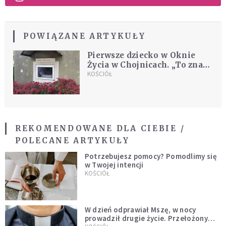
POWIĄZANE ARTYKUŁY
Pierwsze dziecko w Oknie
Życia w Chojnicach. „To znak
nadziei”
KOŚCIÓŁ
REKOMENDOWANE DLA CIEBIE /
POLECANE ARTYKUŁY
Potrzebujesz pomocy? Pomodlimy się
w Twojej intencji
KOŚCIÓŁ
W dzień odprawiał Mszę, w nocy
prowadził drugie życie. Przełożony