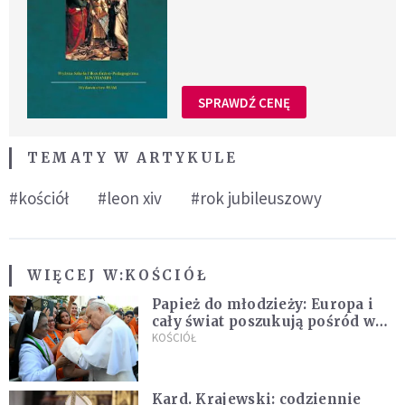
SPRAWDŹ CENĘ
TEMATY W ARTYKULE
#kościół
#leon xiv
#rok jubileuszowy
WIĘCEJ W:
KOŚCIÓŁ
Papież do młodzieży: Europa i
cały świat poszukują pośród was
nowych świętych
KOŚCIÓŁ
Kard. Krajewski: codziennie