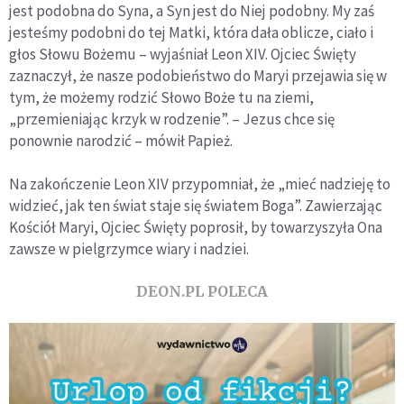
jest podobna do Syna, a Syn jest do Niej podobny. My zaś
jesteśmy podobni do tej Matki, która dała oblicze, ciało i
głos Słowu Bożemu – wyjaśniał Leon XIV. Ojciec Święty
zaznaczył, że nasze podobieństwo do Maryi przejawia się w
tym, że możemy rodzić Słowo Boże tu na ziemi,
„przemieniając krzyk w rodzenie”. – Jezus chce się
ponownie narodzić – mówił Papież.
Na zakończenie Leon XIV przypomniał, że „mieć nadzieję to
widzieć, jak ten świat staje się światem Boga”. Zawierzając
Kościół Maryi, Ojciec Święty poprosił, by towarzyszyła Ona
zawsze w pielgrzymce wiary i nadziei.
DEON.PL POLECA