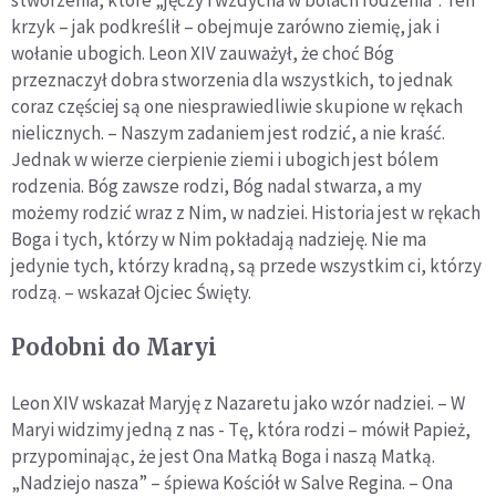
krzyk – jak podkreślił – obejmuje zarówno ziemię, jak i
wołanie ubogich. Leon XIV zauważył, że choć Bóg
przeznaczył dobra stworzenia dla wszystkich, to jednak
coraz częściej są one niesprawiedliwie skupione w rękach
nielicznych. – Naszym zadaniem jest rodzić, a nie kraść.
Jednak w wierze cierpienie ziemi i ubogich jest bólem
rodzenia. Bóg zawsze rodzi, Bóg nadal stwarza, a my
możemy rodzić wraz z Nim, w nadziei. Historia jest w rękach
Boga i tych, którzy w Nim pokładają nadzieję. Nie ma
jedynie tych, którzy kradną, są przede wszystkim ci, którzy
rodzą. – wskazał Ojciec Święty.
Podobni do Maryi
Leon XIV wskazał Maryję z Nazaretu jako wzór nadziei. – W
Maryi widzimy jedną z nas - Tę, która rodzi – mówił Papież,
przypominając, że jest Ona Matką Boga i naszą Matką.
„Nadziejo nasza” – śpiewa Kościół w Salve Regina. – Ona