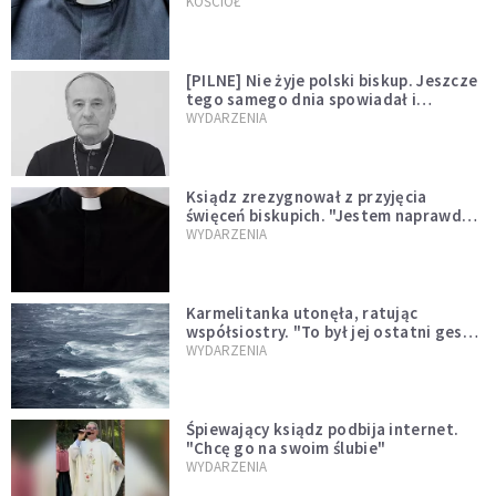
kazał mu opuścić zakon
KOŚCIÓŁ
[PILNE] Nie żyje polski biskup. Jeszcze
tego samego dnia spowiadał i
sprawował Mszę świętą
WYDARZENIA
Ksiądz zrezygnował z przyjęcia
święceń biskupich. "Jestem naprawdę
niegodny"
WYDARZENIA
Karmelitanka utonęła, ratując
współsiostry. "To był jej ostatni gest
miłości"
WYDARZENIA
Śpiewający ksiądz podbija internet.
"Chcę go na swoim ślubie"
WYDARZENIA