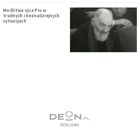
Modlitwa ojca Pio w
trudnych i beznadziejnych
sytuacjach