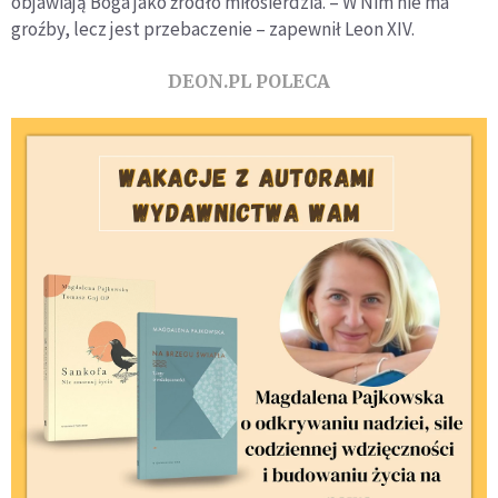
objawiają Boga jako źródło miłosierdzia. – W Nim nie ma
groźby, lecz jest przebaczenie – zapewnił Leon XIV.
DEON.PL POLECA