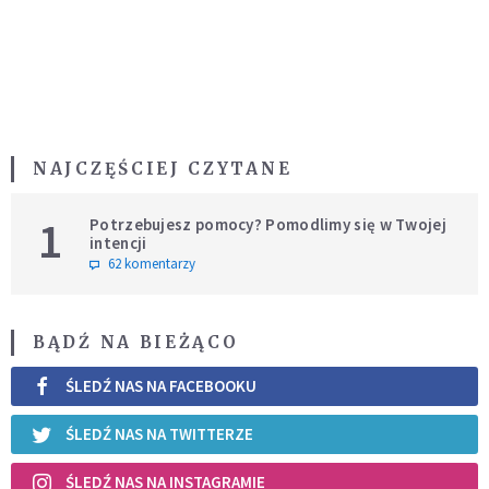
NAJCZĘŚCIEJ CZYTANE
1
Potrzebujesz pomocy? Pomodlimy się w Twojej
intencji
62 komentarzy
BĄDŹ NA BIEŻĄCO
ŚLEDŹ NAS NA FACEBOOKU
ŚLEDŹ NAS NA TWITTERZE
ŚLEDŹ NAS NA INSTAGRAMIE