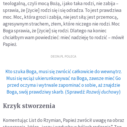
teologalną, czyli mocą Bożą, i jako taka rodzi, nie zabija –
sprawia, że [życie] rodzi się i się odradza. To jest prawdziwa
moc. Moc, która grozi i zabija, nie jest siłą: jest przemocą,
agresywnym strachem, złem, które niczego nie rodzi. Moc
Boga sprawia, że [życie] się rodzi. Dlatego na koniec
chciałbym wam powiedzieć: mieć nadzieję to rodzić – mówił
Papież.
DEON.PL POLECA
Kto szuka Boga, musi się zwrócić całkowicie do wewnątrz.
Musi się wciąż ukierunkowywać na Boga, zawsze mieć Go
przed oczyma i wytrwale zapominać o sobie, aż znajdzie
Boga, swój prawdziwy skarb. (Sprawdź:
Rozwój duchowy
)
Krzyk stworzenia
Komentując List do Rzymian, Papież zwrócił uwagę na obraz
stworzenia, które „jęczy i wzdycha w bólach rodzenia”. Ten