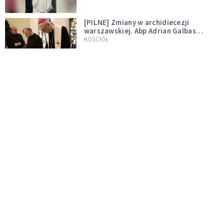
[PILNE] Zmiany w archidiecezji
warszawskiej. Abp Adrian Galbas
wręczył dekrety nowym proboszczom
KOŚCIÓŁ
[PILNE] Podjęto kroki ws. księdza
Sawielewicza. Nie zobaczymy go w
mediach
WYDARZENIA