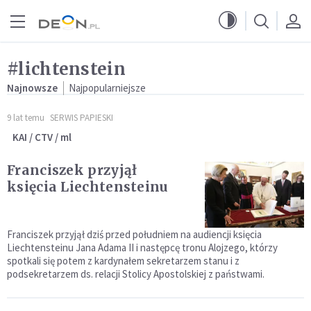
Przejdź do menu głównego
Przejdź do treści
#lichtenstein
Najnowsze
Najpopularniejsze
9 lat temu
SERWIS PAPIESKI
KAI / CTV / ml
Franciszek przyjął
księcia Liechtensteinu
Franciszek przyjął dziś przed południem na audiencji księcia
Liechtensteinu Jana Adama II i następcę tronu Alojzego, którzy
spotkali się potem z kardynałem sekretarzem stanu i z
podsekretarzem ds. relacji Stolicy Apostolskiej z państwami.