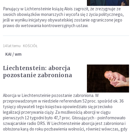
Panujący w Lichtensteinie książę Alois zagroził, że zrezygnuje ze
swoich obowiązków monarszych i wycofa się z życia politycznego,
jeśli w wyniku inicjatywy obywatelskiej zostanie ograniczone jego
prawo do wetowania kontrowersyjnych ustaw.
14 lat temu
KOŚCIÓŁ
KAI / wm
Liechtenstein: aborcja
pozostanie zabroniona
Aborcja w Liechtensteinie pozostanie zabroniona. W
przeprowadzonym w niedziele referendum 52 proc. spośród ok. 36
tysięcy obywateli tego księstwa opowiedziało się przeciwko
legalizacji przerywania ciąży. Za możliwością aborcji w ciągu
pierwszych 12 tygodni było 47,7 proc. Głosujących - poinformowało
szwajcarskie radio DRS. W Liechtensteinie aborcja jest zabroniona i
obłożona karą do roku pozbawienia wolności, również wówczas, gdy