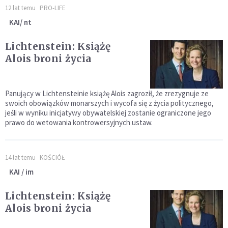
12 lat temu
PRO-LIFE
KAI/ nt
Lichtenstein: Książę
Alois broni życia
Panujący w Lichtensteinie książę Alois zagroził, że zrezygnuje ze
swoich obowiązków monarszych i wycofa się z życia politycznego,
jeśli w wyniku inicjatywy obywatelskiej zostanie ograniczone jego
prawo do wetowania kontrowersyjnych ustaw.
14 lat temu
KOŚCIÓŁ
KAI / im
Lichtenstein: Książę
Alois broni życia