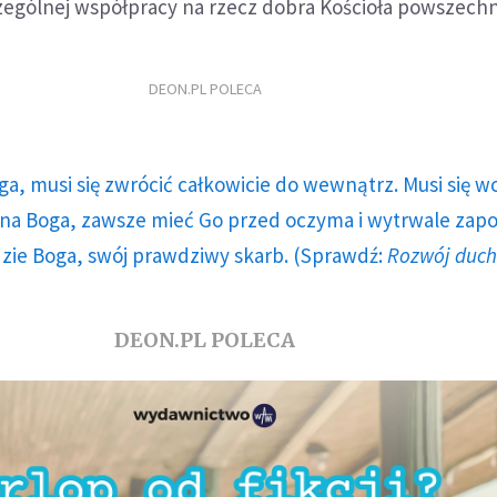
ególnej współpracy na rzecz dobra Kościoła powszech
DEON.PL POLECA
ga, musi się zwrócić całkowicie do wewnątrz. Musi się w
a Boga, zawsze mieć Go przed oczyma i wytrwale zap
dzie Boga, swój prawdziwy skarb. (Sprawdź:
Rozwój duc
DEON.PL POLECA