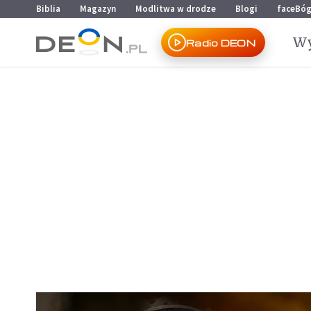
Przejdź do menu głównego
Przejdź do treści
Biblia
Magazyn
Modlitwa w drodze
Blogi
faceBó
Wy
Radio DEON