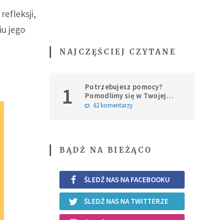
refleksji,
iu jego
NAJCZĘŚCIEJ CZYTANE
Potrzebujesz pomocy?
1
Pomodlimy się w Twojej
intencji
62 komentarzy
BĄDŹ NA BIEŻĄCO
ŚLEDŹ NAS NA FACEBOOKU
ŚLEDŹ NAS NA TWITTERZE