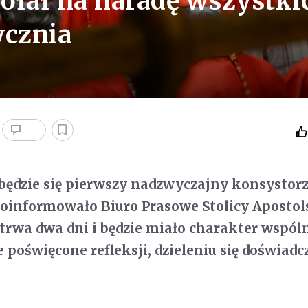
ołał na naradę wszystki
ycznia
odbędzie się pierwszy nadzwyczajny konsystor
oinformowało Biuro Prasowe Stolicy Apostols
trwa dwa dni i będzie miało charakter wspól
e poświęcone refleksji, dzieleniu się doświad