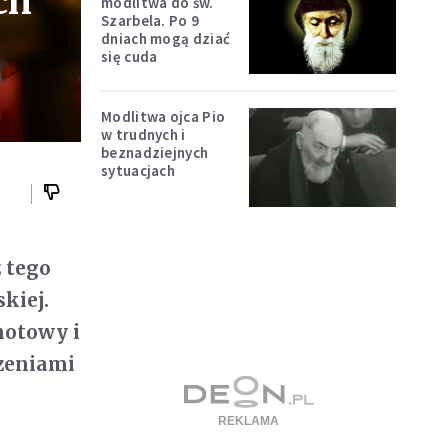
ch
modlitwa do św.
Szarbela. Po 9
dniach mogą dziać
się cuda
Modlitwa ojca Pio
w trudnych i
beznadziejnych
sytuacjach
z tego
kiej.
notowy i
czeniami