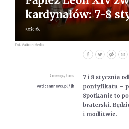
Papież Leon XIV zw
kardynałów: 7-8 st
KOŚCIÓŁ
Fot. Vatican Media
7 miesięcy temu
7 i 8 stycznia 
pontyfikatu – p
vaticannnews.pl / jh
Spotkanie to po
braterski. Będzi
i modlitwie.