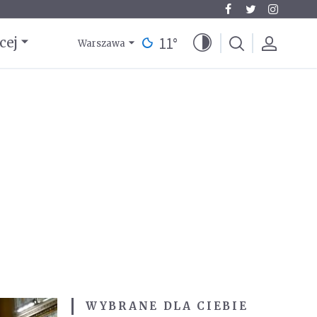
11
°
cej
Warszawa
WYBRANE DLA CIEBIE