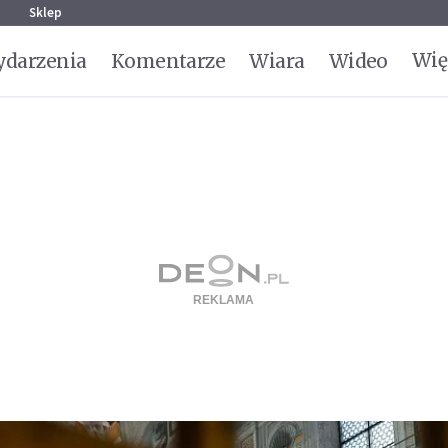
g
Sklep
Wię
darzenia
Komentarze
Wiara
Wideo