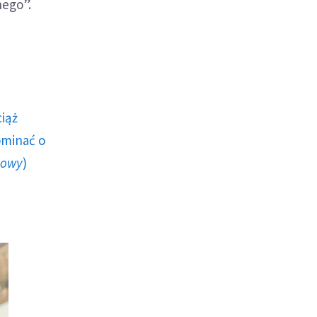
nego”.
ciąż
ominać o
howy
)