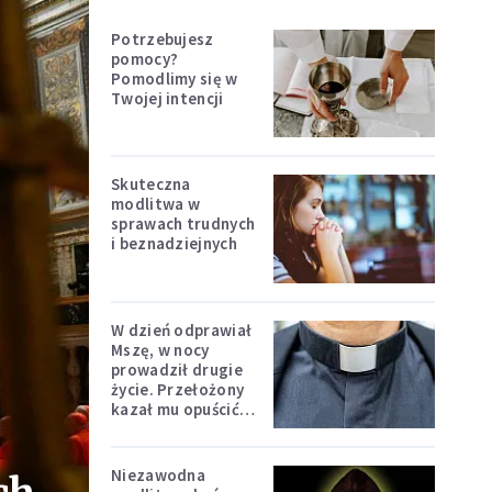
Potrzebujesz
pomocy?
Pomodlimy się w
Twojej intencji
Skuteczna
modlitwa w
sprawach trudnych
i beznadziejnych
W dzień odprawiał
Mszę, w nocy
prowadził drugie
życie. Przełożony
kazał mu opuścić
zakon
Niezawodna