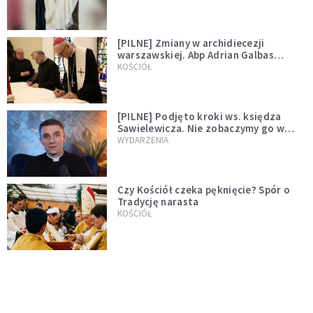
[PILNE] Zmiany w archidiecezji
warszawskiej. Abp Adrian Galbas
wręczył dekrety nowym proboszczom
KOŚCIÓŁ
[PILNE] Podjęto kroki ws. księdza
Sawielewicza. Nie zobaczymy go w
mediach
WYDARZENIA
Czy Kościół czeka pęknięcie? Spór o
Tradycję narasta
KOŚCIÓŁ