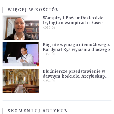
WIĘCEJ W:
KOŚCIÓŁ
Wampiry i Boże miłosierdzie –
trylogia o wampirach i łasce
KOŚCIÓŁ
Bóg nie wymaga niemożliwego.
Kardynał Ryś wyjaśnia dlaczego
KOŚCIÓŁ
Bluźniercze przedstawienie w
dawnym kościele. Arcybiskup
stanowczo reaguje
KOŚCIÓŁ
SKOMENTUJ ARTYKUŁ