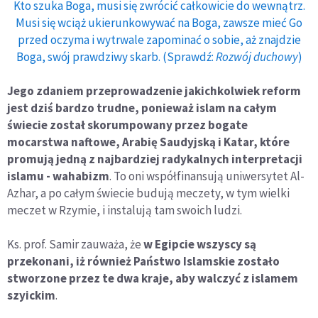
Kto szuka Boga, musi się zwrócić całkowicie do wewnątrz.
Musi się wciąż ukierunkowywać na Boga, zawsze mieć Go
przed oczyma i wytrwale zapominać o sobie, aż znajdzie
Boga, swój prawdziwy skarb. (Sprawdź:
Rozwój duchowy
)
Jego zdaniem przeprowadzenie jakichkolwiek reform
jest dziś bardzo trudne, ponieważ islam na całym
świecie został skorumpowany przez bogate
mocarstwa naftowe, Arabię Saudyjską i Katar, które
promują jedną z najbardziej radykalnych interpretacji
islamu - wahabizm
. To oni współfinansują uniwersytet Al-
Azhar, a po całym świecie budują meczety, w tym wielki
meczet w Rzymie, i instalują tam swoich ludzi.
Ks. prof. Samir zauważa, że
w Egipcie wszyscy są
przekonani, iż również Państwo Islamskie zostało
stworzone przez te dwa kraje, aby walczyć z islamem
szyickim
.