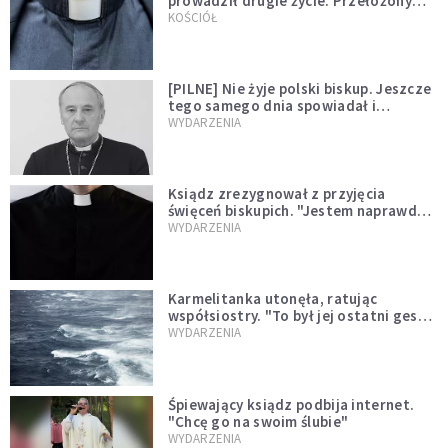
prowadził drugie życie. Przełożony
kazał mu opuścić zakon
KOŚCIÓŁ
[PILNE] Nie żyje polski biskup. Jeszcze
tego samego dnia spowiadał i
sprawował Mszę świętą
WYDARZENIA
Ksiądz zrezygnował z przyjęcia
święceń biskupich. "Jestem naprawdę
niegodny"
WYDARZENIA
Karmelitanka utonęła, ratując
współsiostry. "To był jej ostatni gest
miłości"
WYDARZENIA
Śpiewający ksiądz podbija internet.
"Chcę go na swoim ślubie"
WYDARZENIA