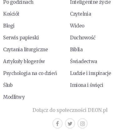
Po godzinach
Inteligentne życie
Kościół
Czytelnia
Blogi
Wideo
Serwis papieski
Duchowość
Czytania liturgiczne
Biblia
Artykuły blogerów
Świadectwa
Psychologia na co dzień
Ludzie i inspiracje
Ślub
Imiona i święci
Modlitwy
Dołącz do społeczności DEON.pl