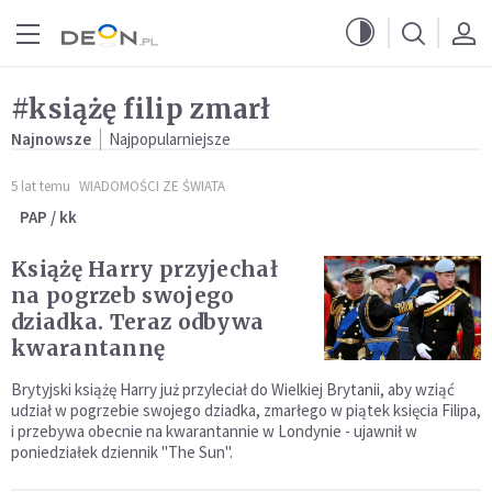
Przejdź do menu głównego
Przejdź do treści
#książę filip zmarł
Najnowsze
Najpopularniejsze
5 lat temu
WIADOMOŚCI ZE ŚWIATA
PAP / kk
Książę Harry przyjechał
na pogrzeb swojego
dziadka. Teraz odbywa
kwarantannę
Brytyjski książę Harry już przyleciał do Wielkiej Brytanii, aby wziąć
udział w pogrzebie swojego dziadka, zmarłego w piątek księcia Filipa,
i przebywa obecnie na kwarantannie w Londynie - ujawnił w
poniedziałek dziennik "The Sun".